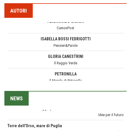
1500 anni dalla morte
CamonPost
AUTORI
Seconde case cambiano le scelte degli italiani
ISABELLA BOSSI FEDRIGOTTI
Trend
Pensieri&Parole
Trentodoc Festival, bollicine di montagna
GLORIA CANESTRINI
eventi
Il Raggio Verde
Grecia, le donne di Olympos
PETRONILLA
Viaggi
Il Mondo di Petronilla
Ecco come salvare il viaggio aereo
MARGHERITA VITAGLIANO
imprevisti...
Living in UK
C'era una volta la legge per le valli del silenzio
MARIELLA MOROSI
Idee per il futuro
Taccuino di Viaggio
NEWS
Torre dell'Orso, mare di Puglia
MARCO ANSALONI
itinerari italiani
FOTOGRAMMIsospesi
Boboli, il giardino della botanica
CORONA PERER
Gioielli italiani
SENTIRE