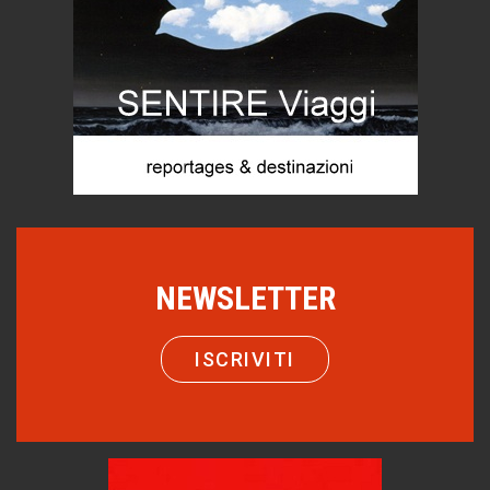
Proteggersi, sempre
Hotels, B&B e Ristoranti... 10 & lode
Le nostre recensioni
Bolzano: L'Eisenhut Boutique Hotel
Oasi di piacere
Teodorico, sovrano illuminato
1500 anni dalla morte
Seconde case cambiano le scelte degli italiani
Trend
NEWSLETTER
Trentodoc Festival, bollicine di montagna
eventi
ISCRIVITI
Grecia, le donne di Olympos
Viaggi
Ecco come salvare il viaggio aereo
imprevisti...