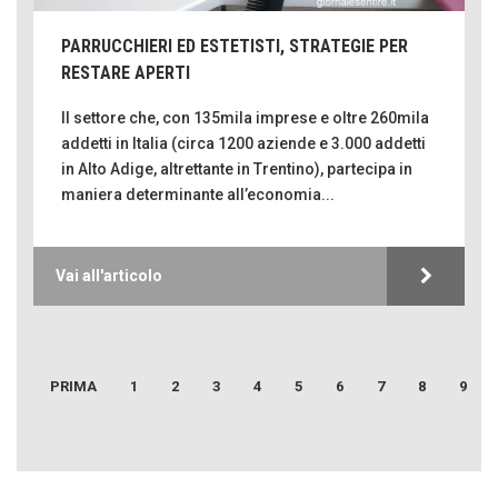
PARRUCCHIERI ED ESTETISTI, STRATEGIE PER
RESTARE APERTI
Il settore che, con 135mila imprese e oltre 260mila
addetti in Italia (circa 1200 aziende e 3.000 addetti
in Alto Adige, altrettante in Trentino), partecipa in
maniera determinante all’economia...
Emilio Isgrò, il cancellatore
ARTE militante
Vai all'articolo
Come difendere la pelle dal sole
Proteggersi, sempre
Hotels, B&B e Ristoranti... 10 & lode
Le nostre recensioni
PRIMA
1
2
3
4
5
6
7
8
9
Bolzano: L'Eisenhut Boutique Hotel
CORONA PERER
Oasi di piacere
SENTIRE
Teodorico, sovrano illuminato
FERDINANDO CAMON