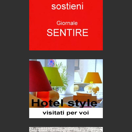
C'era una volta la legge per le valli del silenzio
Idee per il futuro
Torre dell'Orso, mare di Puglia
itinerari italiani
Boboli, il giardino della botanica
Gioielli italiani
Menzogne di stato
Le dichiarazioni di Maurizio Federico
Chi è, e come difendersi dallo scammer
di Mirta B. Bono
Mio nonno, salvato dai russi
Storie...di storia
Macchine di guerra
Editoriale