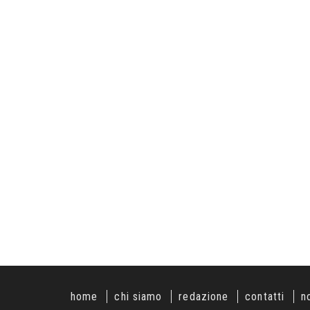
home
chi siamo
redazione
contatti
n