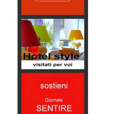
Hotels, B&B e Ristoranti... 10 &
lode
Le nostre recensioni
Bolzano: L'Eisenhut Boutique
Hotel
Oasi di piacere
Teodorico, sovrano illuminato
1500 anni dalla morte
Seconde case cambiano le scelte
degli italiani
Trend
Trentodoc Festival, bollicine di
montagna
eventi
Grecia, le donne di Olympos
Viaggi
Ecco come salvare il viaggio