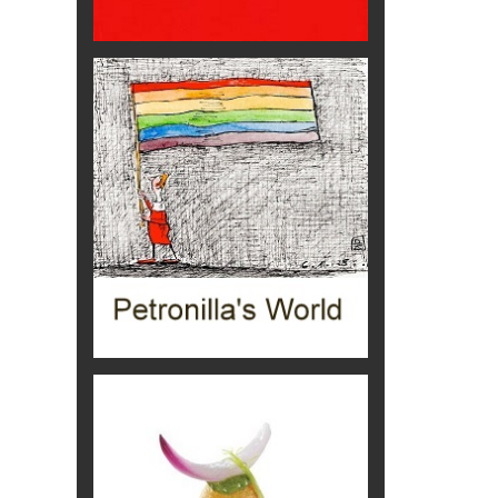
aereo
imprevisti...
C'era una volta la legge per le
valli del silenzio
Idee per il futuro
Torre dell'Orso, mare di Puglia
itinerari italiani
Boboli, il giardino della botanica
Gioielli italiani
Menzogne di stato
Le dichiarazioni di Maurizio Federico
Chi è, e come difendersi dallo
scammer
di Mirta B. Bono
Mio nonno, salvato dai russi
Storie...di storia