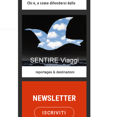
di Mirta B. Bono
Mio nonno, salvato dai russi
Storie...di storia
Macchine di guerra
Editoriale
Turismo in Miniera
Puglia - Tra storia e recupero
Castione, sotto il segno del
castagno
Eventi
Picasso. Il linguaggio delle idee
Vite d'arte
NEWSLETTER
Come difendere la pelle dal sole
Proteggersi, sempre
ISCRIVITI