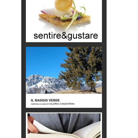
Macchine di guerra
Editoriale
Turismo in Miniera
Puglia - Tra storia e recupero
Castione, sotto il segno del
castagno
Eventi
Picasso. Il linguaggio delle idee
Vite d'arte