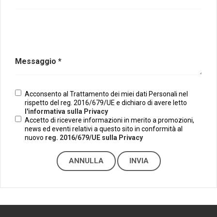
Messaggio *
Emilio Isgrò, il cancellatore
ARTE militante
Come difendere la pelle dal sole
Acconsento al Trattamento dei miei dati Personali nel
Proteggersi, sempre
rispetto del reg. 2016/679/UE e dichiaro di avere letto
l'informativa sulla Privacy
Hotels, B&B e Ristoranti... 10 & lode
Accetto di ricevere informazioni in merito a promozioni,
news ed eventi relativi a questo sito in conformità al
Le nostre recensioni
nuovo
reg. 2016/679/UE sulla Privacy
Bolzano: L'Eisenhut Boutique Hotel
Oasi di piacere
Teodorico, sovrano illuminato
1500 anni dalla morte
Seconde case cambiano le scelte degli italiani