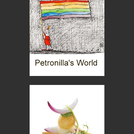
Torre dell'Orso, mare di Puglia
itinerari italiani
Boboli, il giardino della botanica
Gioielli italiani
Menzogne di stato
Le dichiarazioni di Maurizio Federico
Chi è, e come difendersi dallo scammer
di Mirta B. Bono
Mio nonno, salvato dai russi
Storie...di storia
Macchine di guerra
Editoriale
Turismo in Miniera
Puglia - Tra storia e recupero
Castione, sotto il segno del castagno