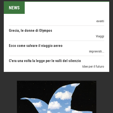
Trend
NEWS
Trentodoc Festival, bollicine di montagna
eventi
Grecia, le donne di Olympos
Viaggi
Ecco come salvare il viaggio aereo
imprevisti...
C'era una volta la legge per le valli del silenzio
Idee per il futuro
Torre dell'Orso, mare di Puglia
itinerari italiani
Boboli, il giardino della botanica
Gioielli italiani
Menzogne di stato
Le dichiarazioni di Maurizio Federico