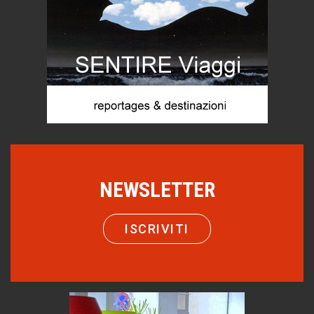
Chi è, e come difendersi dallo scammer
di Mirta B. Bono
Mio nonno, salvato dai russi
Storie...di storia
Macchine di guerra
Editoriale
Turismo in Miniera
Puglia - Tra storia e recupero
Castione, sotto il segno del castagno
NEWSLETTER
Eventi
Emilio Isgrò, il cancellatore
ISCRIVITI
ARTE militante
Come difendere la pelle dal sole
Proteggersi, sempre
Hotels, B&B e Ristoranti... 10 & lode