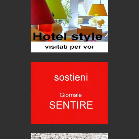
Le nostre recensioni
Bolzano: L'Eisenhut Boutique Hotel
Oasi di piacere
Teodorico, sovrano illuminato
1500 anni dalla morte
Seconde case cambiano le scelte degli italiani
Trend
Trentodoc Festival, bollicine di montagna
eventi
Grecia, le donne di Olympos
Viaggi
Ecco come salvare il viaggio aereo
imprevisti...
C'era una volta la legge per le valli del silenzio
Idee per il futuro