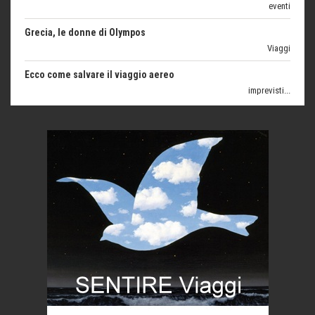
Grecia, le donne di Olympos
Viaggi
Ecco come salvare il viaggio aereo
imprevisti...
C'era una volta la legge per le valli del silenzio
Idee per il futuro
Torre dell'Orso, mare di Puglia
itinerari italiani
Boboli, il giardino della botanica
Gioielli italiani
Menzogne di stato
Le dichiarazioni di Maurizio Federico
Chi è, e come difendersi dallo scammer
di Mirta B. Bono
Mio nonno, salvato dai russi
Storie...di storia