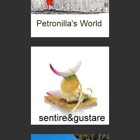
Gioielli italiani
Menzogne di stato
Le dichiarazioni di Maurizio Federico
Chi è, e come difendersi dallo scammer
di Mirta B. Bono
Mio nonno, salvato dai russi
Storie...di storia
Macchine di guerra
Editoriale
Turismo in Miniera
Puglia - Tra storia e recupero
Castione, sotto il segno del castagno
Eventi