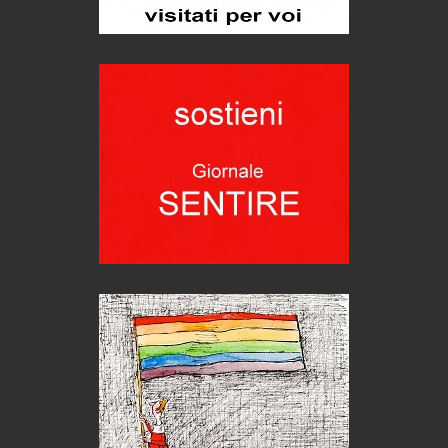
Teodorico, sovrano illuminato
1500 anni dalla morte
Seconde case cambiano le scelte degli italiani
Trend
Trentodoc Festival, bollicine di montagna
eventi
Grecia, le donne di Olympos
Viaggi
Ecco come salvare il viaggio aereo
imprevisti...
C'era una volta la legge per le valli del silenzio
Idee per il futuro
Torre dell'Orso, mare di Puglia
itinerari italiani
Boboli, il giardino della botanica