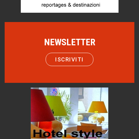
Macchine di guerra
Editoriale
Turismo in Miniera
Puglia - Tra storia e recupero
NEWSLETTER
Castione, sotto il segno del castagno
Eventi
ISCRIVITI
Emilio Isgrò, il cancellatore
ARTE militante
Come difendere la pelle dal sole
Proteggersi, sempre
Hotels, B&B e Ristoranti... 10 & lode
Le nostre recensioni
Bolzano: L'Eisenhut Boutique Hotel
Oasi di piacere