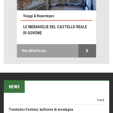
Emilio Isgrò, il cancellatore
ARTE militante
Viaggi & Reportages
Come difendere la pelle dal sole
LE MERAVIGLIE DEL CASTELLO REALE
Proteggersi, sempre
DI GOVONE
Hotels, B&B e Ristoranti... 10 & lode
Le nostre recensioni
Vai all'articolo
Bolzano: L'Eisenhut Boutique Hotel
Oasi di piacere
Teodorico, sovrano illuminato
1500 anni dalla morte
Seconde case cambiano le scelte degli italiani
NEWS
Trend
Trentodoc Festival, bollicine di montagna
eventi