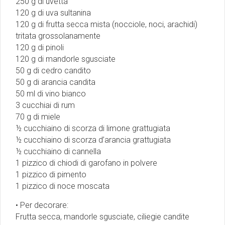
250 g di uvetta
120 g di uva sultanina
120 g di frutta secca mista (nocciole, noci, arachidi)
tritata grossolanamente
120 g di pinoli
120 g di mandorle sgusciate
50 g di cedro candito
50 g di arancia candita
50 ml di vino bianco
3 cucchiai di rum
70 g di miele
½ cucchiaino di scorza di limone grattugiata
½ cucchiaino di scorza d’arancia grattugiata
½ cucchiaino di cannella
1 pizzico di chiodi di garofano in polvere
1 pizzico di pimento
1 pizzico di noce moscata
• Per decorare:
Frutta secca, mandorle sgusciate, ciliegie candite