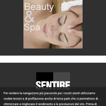
Per rendere la navigazione più piacevole per i nostri utenti utilizziamo
2007 WWW.GIORNALESENTIRE.IT
cookie tecnici e di profilazione anche di terze parti che ci permettono di
MAGAZINE ONLINE REG. TRIBUNALE DI ROVERETO N. 274/04.10.2007
ottimizzare e migliorare il rendimento e le prestazioni del sito. Prima di
ADMIN/DIRETTORE RESPONSABILE: CORONA PERER - ALL RIGHTS