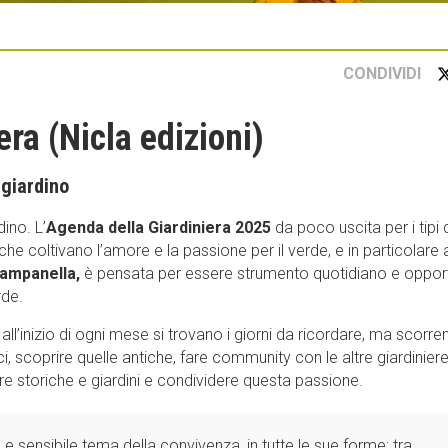
CONDIVIDI
ra (Nicla edizioni)
 giardino
ino. L’
Agenda della Giardiniera 2025
da poco uscita per i tipi 
he coltivano l’amore e la passione per il verde, e in particolare a
Campanella,
è pensata per essere strumento quotidiano e oppor
rde.
all’inizio di ogni mese si trovano i giorni da ricordare, ma scorre
, scoprire quelle antiche, fare community con le altre giardiniere
e storiche e giardini e condividere questa passione.
o e sensibile tema della convivenza, in tutte le sue forme: tra