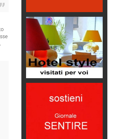
Proteggersi, sempre
Hotels, B&B e Ristoranti... 10 &
lode
to
Le nostre recensioni
esse
Bolzano: L'Eisenhut Boutique
,
Hotel
Oasi di piacere
Teodorico, sovrano illuminato
1500 anni dalla morte
Seconde case cambiano le scelte
degli italiani
Trend
Trentodoc Festival, bollicine di
montagna
eventi
Grecia, le donne di Olympos
Viaggi