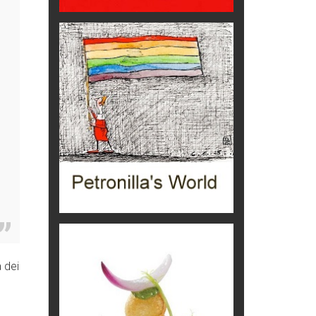
Ecco come salvare il viaggio
aereo
imprevisti...
C'era una volta la legge per le
valli del silenzio
Idee per il futuro
Torre dell'Orso, mare di Puglia
itinerari italiani
Boboli, il giardino della botanica
Gioielli italiani
Menzogne di stato
Le dichiarazioni di Maurizio Federico
 dei
Chi è, e come difendersi dallo
e
scammer
di Mirta B. Bono