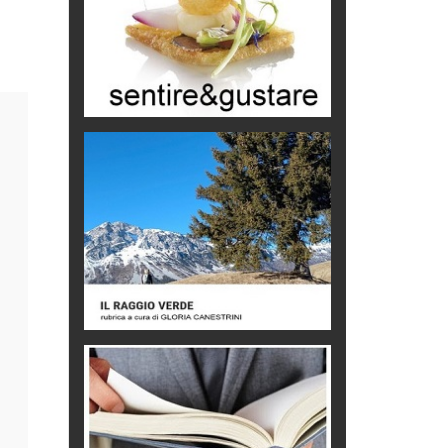
Mio nonno, salvato dai russi
Storie...di storia
Macchine di guerra
Editoriale
Turismo in Miniera
Puglia - Tra storia e recupero
Castione, sotto il segno del
castagno
Eventi