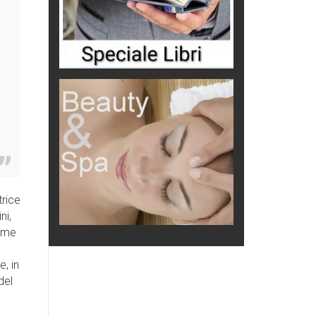
trice
ni,
come
e, in
del