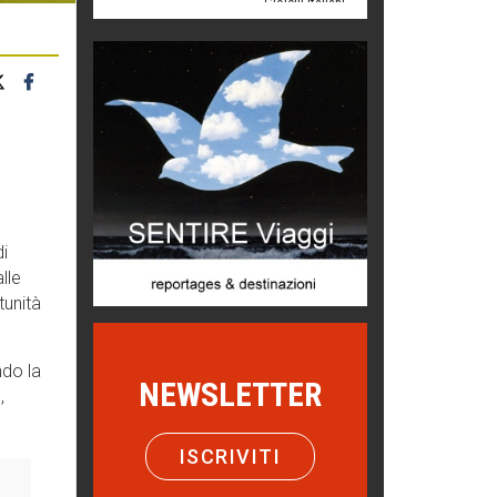
Chi è, e come difendersi dallo
scammer
di Mirta B. Bono
Mio nonno, salvato dai russi
Storie...di storia
Macchine di guerra
Editoriale
di
Turismo in Miniera
lle
Puglia - Tra storia e recupero
tunità
Castione, sotto il segno del
castagno
ndo la
NEWSLETTER
Eventi
,
Emilio Isgrò, il cancellatore
ARTE militante
ISCRIVITI
Come difendere la pelle dal sole