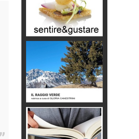
Macchine di guerra
Editoriale
Turismo in Miniera
Puglia - Tra storia e recupero
Castione, sotto il segno del
castagno
Eventi