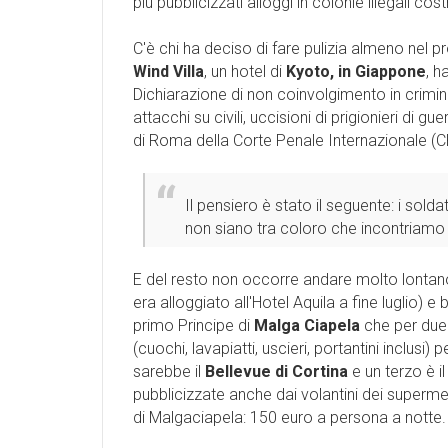
più pubblicizzati alloggi in colonie illegali cost
C'è chi ha deciso di fare pulizia almeno nel pro
Wind Villa
, un hotel di
Kyoto, in Giappone
, h
Dichiarazione di non coinvolgimento in crimini 
attacchi su civili, uccisioni di prigionieri di g
di Roma della Corte Penale Internazionale (C
Il pensiero è stato il seguente: i sol
non siano tra coloro che incontriamo i
E del resto non occorre andare molto lonta
era alloggiato all'Hotel Aquila a fine luglio) e 
primo Principe di
Malga Ciapela
che per due 
(cuochi, lavapiatti, uscieri, portantini inclusi)
sarebbe il
Bellevue di Cortina
e un terzo è il
pubblicizzate anche dai volantini dei superm
di Malgaciapela: 150 euro a persona a notte.