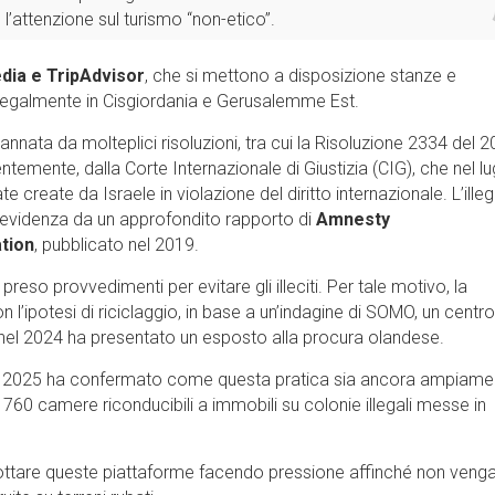
l’attenzione sul turismo “non-etico”.
edia e TripAdvisor
, che si mettono a disposizione stanze e
illegalmente in Cisgiordania e Gerusalemme Est.
dannata da molteplici risoluzioni, tra cui la Risoluzione 2334 del 
ntemente, dalla Corte Internazionale di Giustizia (CIG), che nel lu
create da Israele in violazione del diritto internazionale. L’illeg
 in evidenza da un approfondito rapporto di
Amnesty
tion
, pubblicato nel 2019.
so provvedimenti per evitare gli illeciti. Per tale motivo, la
l’ipotesi di riciclaggio, in base a un’indagine di SOMO, un centro
e nel 2024 ha presentato un esposto alla procura olandese.
o 2025 ha confermato come questa pratica sia ancora ampiame
 760 camere riconducibili a immobili su colonie illegali messe in
ottare queste piattaforme facendo pressione affinché non veng