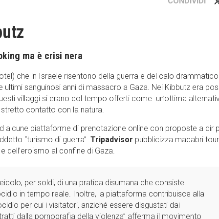
CONDIVIDI
butz
ooking ma è crisi nera
 hotel) che in Israele risentono della guerra e del calo drammatico
e ultimi sanguinosi anni di massacro a Gaza. Nei Kibbutz era poss
esti villaggi si erano col tempo offerti come un’ottima alternati
stretto contatto con la natura.
d alcune piattaforme di prenotazione online con proposte a dir
ddetto “turismo di guerra”.
Tripadvisor
pubblicizza macabri tour
o e dell’eroismo al confine di Gaza.
veicolo, per soldi, di una pratica disumana che consiste
dio in tempo reale. Inoltre, la piattaforma contribuisce alla
idio per cui i visitatori, anziché essere disgustati dai
tti dalla pornografia della violenza” afferma il movimento