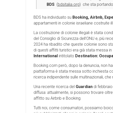
BDS
(
bdsitalia.org
) che sta portando 
BDS ha individuato su
Booking, Airbnb, Exp
appartamenti in colonie israeliane costruite 
La costruzione di colonie illegali è stata con
del Consiglio di Sicurezza dell’ONU e, più rece
2024 ha ribadito che queste colonie sono state 
di questi affitti turistici era già stata messa
International
intitolato
Destination: Occupa
Booking.com però, dopo la denuncia, non ha pre
piattaforma è stata messa sotto inchiesta con 
ricerca indipendente sulle multinazionali, ch
Una recente ricerca del
Guardian
di febbrai
diffusa: attualmente, si possono trovare oltre
affitto su Airbnb e Booking.
Tutti noi, come consumatori, possiamo boic