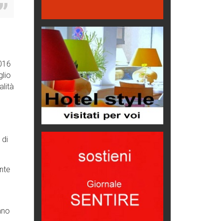
Hotels, B&B e Ristoranti... 10 &
lode
Le nostre recensioni
Bolzano: L'Eisenhut Boutique
Hotel
2016
Oasi di piacere
glio
Teodorico, sovrano illuminato
alità
1500 anni dalla morte
Seconde case cambiano le scelte
degli italiani
Trend
 di
Trentodoc Festival, bollicine di
montagna
nte
eventi
Grecia, le donne di Olympos
Viaggi
ano