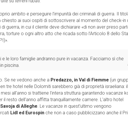
ruite su terreni rubati.
prio ambito e perseguire l’impunità dei criminali di guerra. Il titol
a chiesto ai suoi ospiti di sottoscrivere al momento del check-in
di guerra, in cui il cliente deve dichiarare «di non aver preso par
uerra, torture o ogni altro atto che ricada sotto l’Articolo 8 dello St
PI)».
dati e le loro famiglie andranno pure in vacanza. Facciamo sì che
n piscina.
no. Se ne vedono anche a
Predazzo, in Val di Fiemme
(un grup
ben tre hotel nelle Dolomiti sarebbero già di proprietà israeliana: il
mesi all'anno si trattiene l'intera struttura garantendo vacanze 
 per il resto dell'anno affitta tranquillamente camere. L'altro hotel
Savoja di Alleghe
. Le vacanze in quest'ultimo vengono
ercati
Lidl ed Eurospin
che non a caso pubblicizzano anche il Pr