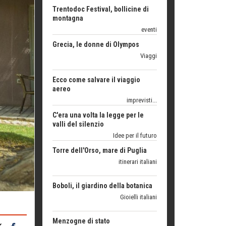
Grecia, le donne di Olympos
Viaggi
Ecco come salvare il viaggio
aereo
imprevisti...
C'era una volta la legge per le
valli del silenzio
Idee per il futuro
Torre dell'Orso, mare di Puglia
itinerari italiani
Boboli, il giardino della botanica
Gioielli italiani
Menzogne di stato
Le dichiarazioni di Maurizio Federico
Chi è, e come difendersi dallo