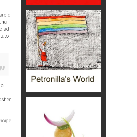
Ecco come salvare il viaggio
aereo
imprevisti...
are di
 una
C'era una volta la legge per le
valli del silenzio
te ad
Idee per il futuro
atuto
Torre dell'Orso, mare di Puglia
itinerari italiani
Boboli, il giardino della botanica
Gioielli italiani
po
Menzogne di stato
Le dichiarazioni di Maurizio Federico
kosher
Chi è, e come difendersi dallo
scammer
di Mirta B. Bono
incipe
Mio nonno, salvato dai russi
Storie...di storia