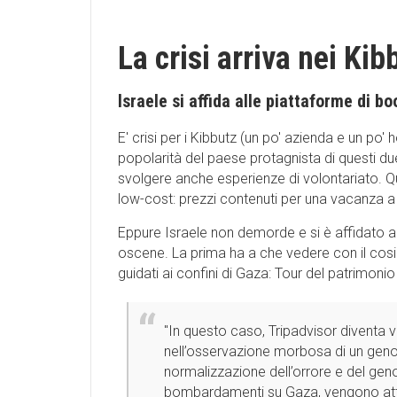
La crisi arriva nei Kib
Israele si affida alle piattaforme di b
E' crisi per i Kibbutz (un po' azienda e un po'
popolarità del paese protagnista di questi du
svolgere anche esperienze di volontariato. Qu
low-cost: prezzi contenuti per una vacanza a 
Eppure Israele non demorde e si è affidato a
oscene. La prima ha a che vedere con il cosi
guidati ai confini di Gaza: Tour del patrimoni
''In questo caso, Tripadvisor diventa 
nell’osservazione morbosa di un genoci
normalizzazione dell’orrore e del genoc
bombardamenti su Gaza, vengono attra