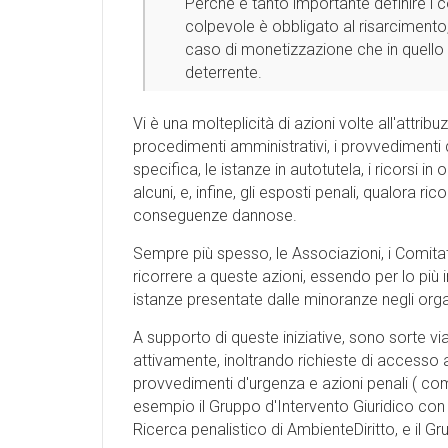
Perché è tanto importante definire i con
colpevole è obbligato al risarciment
caso di monetizzazione che in quello d
deterrente.
Vi è una molteplicità di azioni volte all'attrib
procedimenti amministrativi, i provvedimenti di
specifica, le istanze in autotutela, i ricorsi in 
alcuni, e, infine, gli esposti penali, qualora 
conseguenze dannose.
Sempre più spesso, le Associazioni, i Comitati,
ricorrere a queste azioni, essendo per lo più in
istanze presentate dalle minoranze negli organi 
A supporto di queste iniziative, sono sorte vi
attivamente, inoltrando richieste di accesso ag
provvedimenti d'urgenza e azioni penali ( co
esempio il Gruppo d'Intervento Giuridico con 
Ricerca penalistico di AmbienteDiritto, e il G