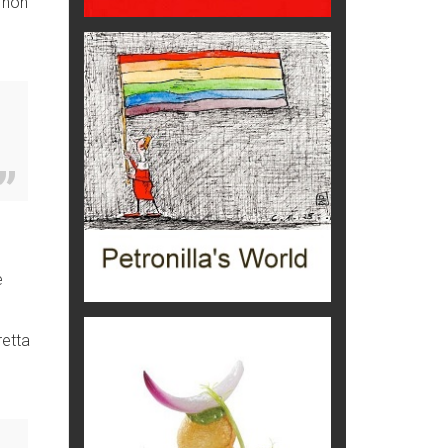
 non
Ecco come salvare il viaggio
aereo
imprevisti...
C'era una volta la legge per le
valli del silenzio
Idee per il futuro
Torre dell'Orso, mare di Puglia
itinerari italiani
Boboli, il giardino della botanica
Gioielli italiani
e
Menzogne di stato
Le dichiarazioni di Maurizio Federico
retta
Chi è, e come difendersi dallo
scammer
di Mirta B. Bono
Mio nonno, salvato dai russi
Storie...di storia