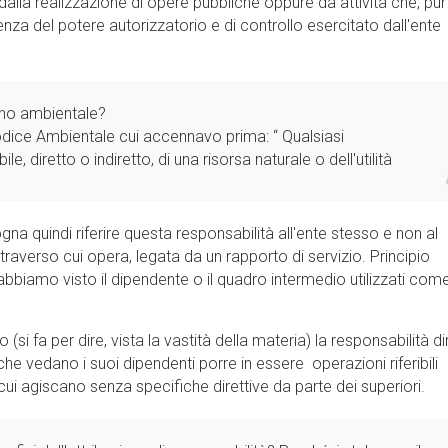
lla realizzazione di opere pubbliche oppure da attività che, pur
 del potere autorizzatorio e di controllo esercitato dall'ente
anno ambientale?
dice Ambientale cui accennavo prima: “ Qualsiasi
e, diretto o indiretto, di una risorsa naturale o dell'utilità
a quindi riferire questa responsabilità all'ente stesso e non al
verso cui opera, legata da un rapporto di servizio. Principio
bbiamo visto il dipendente o il quadro intermedio utilizzati com
si fa per dire, vista la vastità della materia) la responsabilità di
he vedano i suoi dipendenti porre in essere operazioni riferibili
n cui agiscano senza specifiche direttive da parte dei superiori.