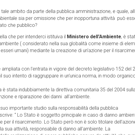
 tale ambito da parte della pubblica amministrazione, e quale, all
bientale sia per omissione che per inopportuna attività può ess
vato che pubblico?
la che per intenderci istituiva il
Ministero dell'Ambiente
, è sta
e ambiente ( considerato nella sua globalità come insieme di elem
i esseri umani) mediante la creazione di un'azione per il risarcim
mpliata con l'entrata in vigore del decreto legislativo 152 del 
 il suo intento di raggruppare in un'unica norma, in modo organic
a è stata indubbiamente la direttiva comunitaria 35 del 2004 sull
nzione e riparazione dei danni all'ambiente.
 suo importante studio sulla responsabilità della pubblica
crive: “ Lo Stato è soggetto principale in caso di danno ambient
e per il risarcimento. Lo Stato però non è solo titolare dell'azio
a sua attività, responsabile di danno all'ambiente. La