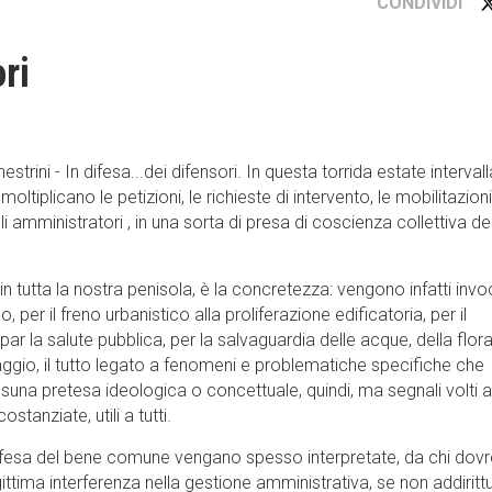
CONDIVIDI
ori
estrini - In difesa...dei difensori. In questa torrida estate interval
ltiplicano le petizioni, le richieste di intervento, le mobilitazioni
agli amministratori , in una sorta di presa di coscienza collettiva de
 in tutta la nostra penisola, è la concretezza: vengono infatti inv
per il freno urbanistico alla proliferazione edificatoria, per il
 par la salute pubblica, per la salvaguardia delle acque, della flor
saggio, il tutto legato a fenomeni e problematiche specifiche che
essuna pretesa ideologica o concettuale, quindi, ma segnali volti a
stanziate, utili a tutti.
ifesa del bene comune vengano spesso interpretate, da chi dov
ittima interferenza nella gestione amministrativa, se non addiritt