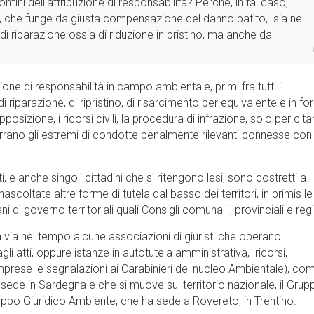
fini dell'attribuzione di responsabilità? Perché, in tal caso, il
o, che funge da giusta compensazione del danno patito, sia nel
i riparazione ossia di riduzione in pristino, ma anche da
uzione di responsabilità in campo ambientale, primi fra tutti i
 riparazione, di ripristino, di risarcimento per equivalente e in f
opposizione, i ricorsi civili, la procedura di infrazione, solo per cit
ricorrano gli estremi di condotte penalmente rilevanti connesse con 
 e anche singoli cittadini che si ritengono lesi, sono costretti a
ascoltate altre forme di tutela dal basso dei territori, in primis le
di governo territoriali quali Consigli comunali , provinciali e regi
a via nel tempo alcune associazioni di giuristi che operano
li atti, oppure istanze in autotutela amministrativa, ricorsi,
mprese le segnalazioni ai Carabinieri del nucleo Ambientale), co
sede in Sardegna e che si muove sul territorio nazionale, il Grup
ruppo Giuridico Ambiente, che ha sede a Rovereto, in Trentino.