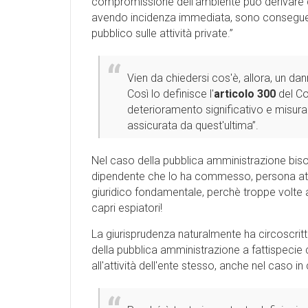
compromissione dell'ambiente può derivare da
avendo incidenza immediata, sono conseguenza
pubblico sulle attività private.”
Vien da chiedersi cos'è, allora, un d
Così lo definisce l'
articolo 300
del Co
deterioramento significativo e misurabil
assicurata da quest'ultima”.
Nel caso della pubblica amministrazione bisogn
dipendente che lo ha commesso, persona attra
giuridico fondamentale, perchè troppe volte a
capri espiatori!
La giurisprudenza naturalmente ha circoscritto (
della pubblica amministrazione a fattispecie c
all'attività dell'ente stesso, anche nel caso i