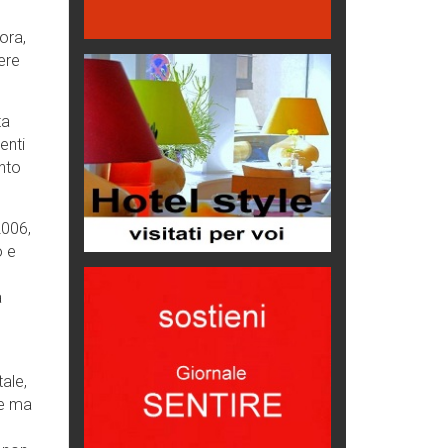
Hotels, B&B e Ristoranti... 10 &
ora,
lode
ere
Le nostre recensioni
Bolzano: L'Eisenhut Boutique
ta
Hotel
enti
Oasi di piacere
ento
Teodorico, sovrano illuminato
1500 anni dalla morte
2006,
Seconde case cambiano le scelte
o e
degli italiani
Trend
a
Trentodoc Festival, bollicine di
montagna
eventi
ale,
Grecia, le donne di Olympos
ne ma
Viaggi