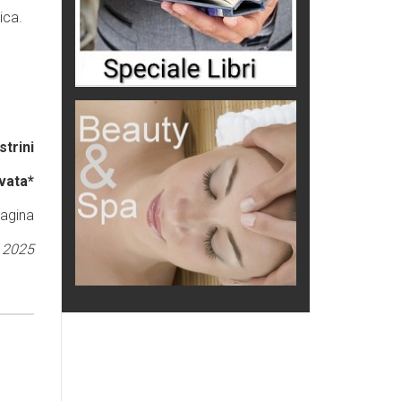
rica.
strini
vata*
pagina
 2025