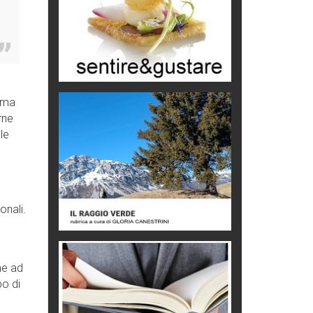
Macchine di guerra
Editoriale
Turismo in Miniera
Puglia - Tra storia e recupero
orma
arne
Castione, sotto il segno del
le
castagno
Eventi
onali.
me ad
po di