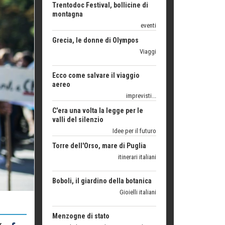
Grecia, le donne di Olympos
Viaggi
Ecco come salvare il viaggio
aereo
imprevisti...
C'era una volta la legge per le
valli del silenzio
Idee per il futuro
Torre dell'Orso, mare di Puglia
itinerari italiani
Boboli, il giardino della botanica
Gioielli italiani
Menzogne di stato
Le dichiarazioni di Maurizio Federico
Chi è, e come difendersi dallo