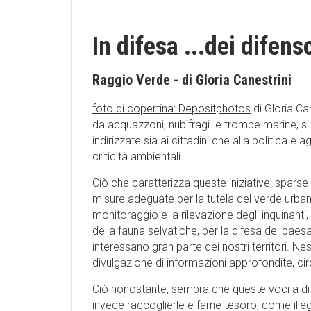
In difesa ...dei difens
Raggio Verde - di Gloria Canestrini
foto di copertina: Depositphotos
di Gloria Can
da acquazzoni, nubifragi e trombe marine, si mo
indirizzate sia ai cittadini che alla politica e 
criticità ambientali.
Ciò che caratterizza queste iniziative, sparse
misure adeguate per la tutela del verde urbano, 
monitoraggio e la rilevazione degli inquinanti,
della fauna selvatiche, per la difesa del pae
interessano gran parte dei nostri territori. N
divulgazione di informazioni approfondite, circo
Ciò nonostante, sembra che queste voci a d
invece raccoglierle e farne tesoro, come illeg