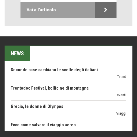
Le nostre recensioni
Vai all'articolo
Bolzano: L'Eisenhut Boutique Hotel
Oasi di piacere
Teodorico, sovrano illuminato
1500 anni dalla morte
NEWS
Seconde case cambiano le scelte degli italiani
Trend
Trentodoc Festival, bollicine di montagna
eventi
Grecia, le donne di Olympos
Viaggi
Ecco come salvare il viaggio aereo
imprevisti...
C'era una volta la legge per le valli del silenzio
Idee per il futuro