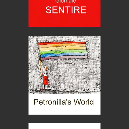
Grecia, le donne di Olympos
Viaggi
Ecco come salvare il viaggio aereo
imprevisti...
C'era una volta la legge per le valli del silenzio
Idee per il futuro
Torre dell'Orso, mare di Puglia
itinerari italiani
Boboli, il giardino della botanica
Gioielli italiani
Menzogne di stato
Le dichiarazioni di Maurizio Federico
Chi è, e come difendersi dallo scammer
di Mirta B. Bono