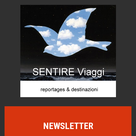
Torre dell'Orso, mare di Puglia
itinerari italiani
Boboli, il giardino della botanica
Gioielli italiani
Menzogne di stato
Le dichiarazioni di Maurizio Federico
Chi è, e come difendersi dallo scammer
di Mirta B. Bono
Mio nonno, salvato dai russi
Storie...di storia
Macchine di guerra
Editoriale
Turismo in Miniera
NEWSLETTER
Puglia - Tra storia e recupero