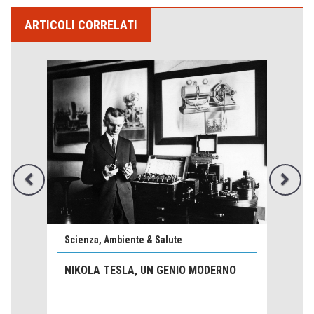
ARTICOLI CORRELATI
Emilio Isgrò, il cancellatore
Scienza, Ambiente & Salute
ARTE militante
NIKOLA TESLA, UN GENIO MODERNO
Come difendere la pelle dal sole
Proteggersi, sempre
Hotels, B&B e Ristoranti... 10 & lode