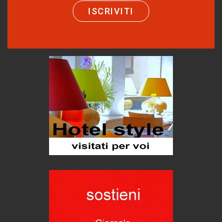
Castione, sotto il segno del castagno
ISCRIVITI
Eventi
Emilio Isgrò, il cancellatore
ARTE militante
Come difendere la pelle dal sole
Proteggersi, sempre
Hotels, B&B e Ristoranti... 10 & lode
Le nostre recensioni
Bolzano: L'Eisenhut Boutique Hotel
Oasi di piacere
Teodorico, sovrano illuminato
1500 anni dalla morte
Seconde case cambiano le scelte degli italiani
Trend
Trentodoc Festival, bollicine di montagna
eventi