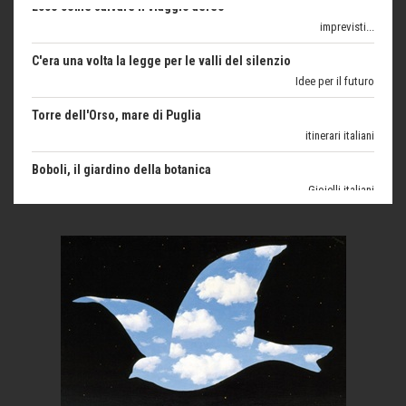
Idee per il futuro
Torre dell'Orso, mare di Puglia
itinerari italiani
Boboli, il giardino della botanica
Gioielli italiani
Menzogne di stato
Le dichiarazioni di Maurizio Federico
Chi è, e come difendersi dallo scammer
di Mirta B. Bono
Mio nonno, salvato dai russi
Storie...di storia
Macchine di guerra
Editoriale
Turismo in Miniera
Puglia - Tra storia e recupero