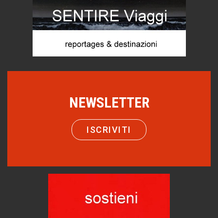
Castione, sotto il segno del castagno
Eventi
Emilio Isgrò, il cancellatore
ARTE militante
Come difendere la pelle dal sole
Proteggersi, sempre
NEWSLETTER
Hotels, B&B e Ristoranti... 10 & lode
Le nostre recensioni
Bolzano: L'Eisenhut Boutique Hotel
ISCRIVITI
Oasi di piacere
Teodorico, sovrano illuminato
1500 anni dalla morte
Seconde case cambiano le scelte degli italiani
Trend
Trentodoc Festival, bollicine di montagna