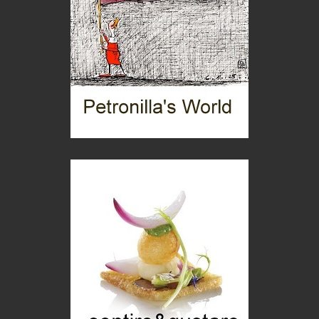
Mio nonno, salvato dai russi
Storie...di storia
Macchine di guerra
Editoriale
Turismo in Miniera
Puglia - Tra storia e recupero
Castione, sotto il segno del castagno
Eventi