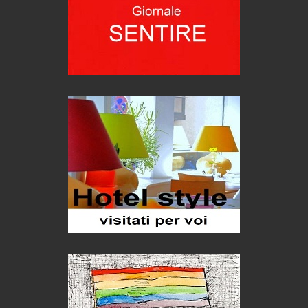
eventi
Grecia, le donne di Olympos
Viaggi
Ecco come salvare il viaggio aereo
imprevisti...
C'era una volta la legge per le valli del silenzio
Idee per il futuro
Torre dell'Orso, mare di Puglia
itinerari italiani
Boboli, il giardino della botanica
Gioielli italiani
Menzogne di stato
Le dichiarazioni di Maurizio Federico
Chi è, e come difendersi dallo scammer
di Mirta B. Bono