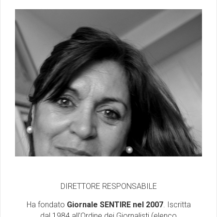
DIRETTORE RESPONSABILE
Ha fondato
Giornale SENTIRE nel 2007
. Iscritta
dal 1984 all'Ordine dei Giornalisti (elenco