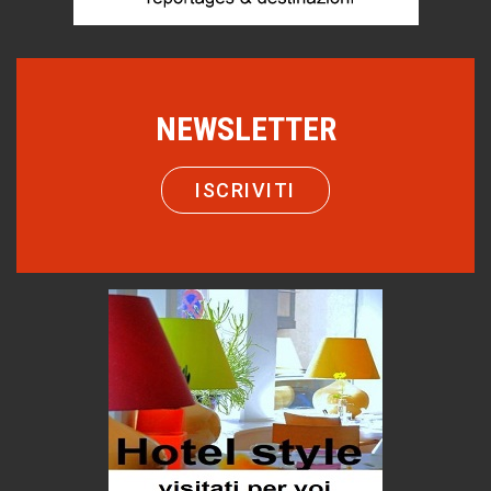
Castione, sotto il segno del castagno
Eventi
Emilio Isgrò, il cancellatore
ARTE militante
NEWSLETTER
Come difendere la pelle dal sole
Proteggersi, sempre
ISCRIVITI
Hotels, B&B e Ristoranti... 10 & lode
Le nostre recensioni
Bolzano: L'Eisenhut Boutique Hotel
Oasi di piacere
Teodorico, sovrano illuminato
1500 anni dalla morte
Seconde case cambiano le scelte degli italiani
Trend
Trentodoc Festival, bollicine di montagna