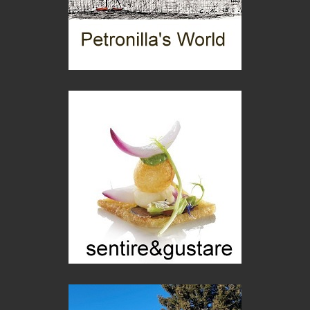
Mio nonno, salvato dai russi
Storie...di storia
Macchine di guerra
Editoriale
Turismo in Miniera
Puglia - Tra storia e recupero
Castione, sotto il segno del castagno
Eventi