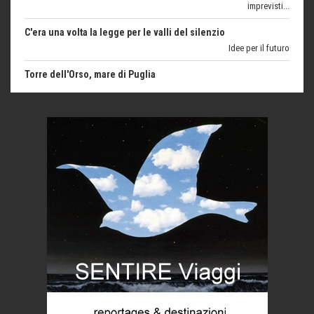
Torre dell'Orso, mare di Puglia
itinerari italiani
Boboli, il giardino della botanica
Gioielli italiani
Menzogne di stato
Le dichiarazioni di Maurizio Federico
Chi è, e come difendersi dallo scammer
di Mirta B. Bono
Mio nonno, salvato dai russi
Storie...di storia
Macchine di guerra
Editoriale
Turismo in Miniera
Puglia - Tra storia e recupero