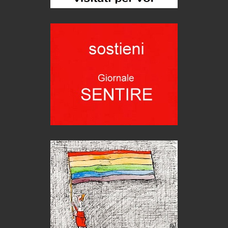
eventi
Grecia, le donne di Olympos
Viaggi
Ecco come salvare il viaggio aereo
imprevisti...
C'era una volta la legge per le valli del silenzio
Idee per il futuro
Torre dell'Orso, mare di Puglia
itinerari italiani
Boboli, il giardino della botanica
Gioielli italiani
Menzogne di stato
Le dichiarazioni di Maurizio Federico
Chi è, e come difendersi dallo scammer
di Mirta B. Bono