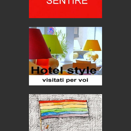
Viaggi
Ecco come salvare il viaggio aereo
imprevisti...
C'era una volta la legge per le valli del silenzio
Idee per il futuro
Torre dell'Orso, mare di Puglia
itinerari italiani
Boboli, il giardino della botanica
Gioielli italiani
Menzogne di stato
Le dichiarazioni di Maurizio Federico
Chi è, e come difendersi dallo scammer
di Mirta B. Bono
Mio nonno, salvato dai russi
Storie...di storia