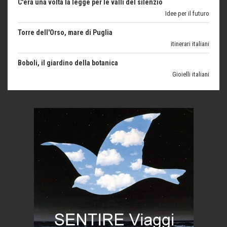
itinerari italiani
Boboli, il giardino della botanica
Gioielli italiani
Menzogne di stato
Le dichiarazioni di Maurizio Federico
Chi è, e come difendersi dallo scammer
di Mirta B. Bono
Mio nonno, salvato dai russi
Storie...di storia
Macchine di guerra
Editoriale
Turismo in Miniera
Puglia - Tra storia e recupero
Castione, sotto il segno del castagno
Eventi