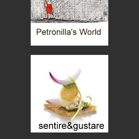
Macchine di guerra
Editoriale
Turismo in Miniera
Puglia - Tra storia e recupero
Castione, sotto il segno del castagno
Eventi