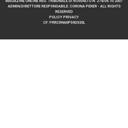
MAGAZINE ONLINE REG. TRIBUNALE DI ROVERETO N. 274/04.10.2007
ADMIN/DIRETTORE RESPONSABILE: CORONA PERER - ALL RIGHTS
RESERVED
POLICY PRIVACY
CF: PRRCRN60P59D530L