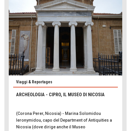
Viaggi & Reportages
Emilio Isgrò, il cancellatore
ARTE militante
ARCHEOLOGIA - CIPRO, IL MUSEO DI NICOSIA
Come difendere la pelle dal sole
Proteggersi, sempre
(Corona Perer, Nicosia) - Marina Solomidou
Hotels, B&B e Ristoranti... 10 & lode
Ieronymidou, capo del Department of Antiquities a
Le nostre recensioni
Nicosia (dove dirige anche il Museo