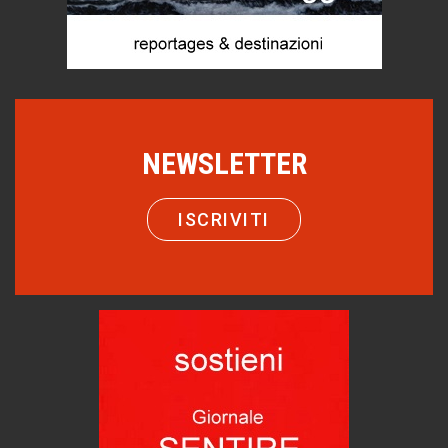
Emilio Isgrò, il cancellatore
ARTE militante
Come difendere la pelle dal sole
Proteggersi, sempre
Hotels, B&B e Ristoranti... 10 & lode
NEWSLETTER
Le nostre recensioni
Bolzano: L'Eisenhut Boutique Hotel
ISCRIVITI
Oasi di piacere
Teodorico, sovrano illuminato
1500 anni dalla morte
Seconde case cambiano le scelte degli italiani
Trend
Trentodoc Festival, bollicine di montagna
eventi
Grecia, le donne di Olympos