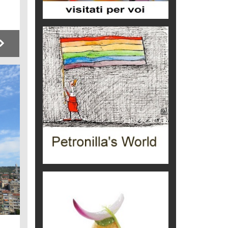
Idee per il futuro
Torre dell'Orso, mare di Puglia
itinerari italiani
Boboli, il giardino della botanica
Gioielli italiani
Menzogne di stato
Le dichiarazioni di Maurizio Federico
Chi è, e come difendersi dallo
scammer
di Mirta B. Bono
Mio nonno, salvato dai russi
Storie...di storia
Macchine di guerra
Editoriale