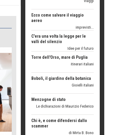
aereo
imprevisti...
C'era una volta la legge per le
valli del silenzio
Idee per il futuro
Torre dell'Orso, mare di Puglia
itinerari italiani
Boboli, il giardino della botanica
Gioielli italiani
Menzogne di stato
Le dichiarazioni di Maurizio Federico
Chi è, e come difendersi dallo
scammer
di Mirta B. Bono
Mio nonno, salvato dai russi
Storie...di storia