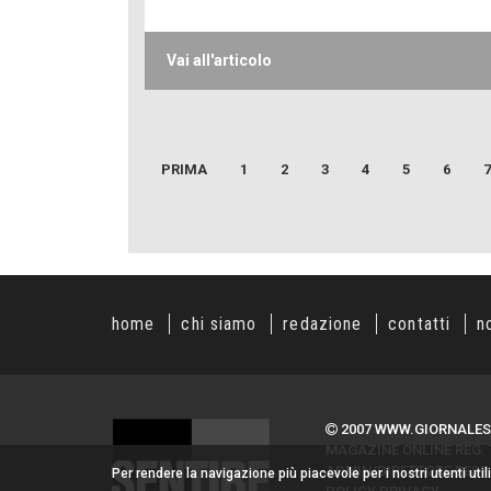
Vai all'articolo
PRIMA
1
2
3
4
5
6
7
home
chi siamo
redazione
contatti
n
2007 WWW.GIORNALES
MAGAZINE ONLINE REG. T
ADMIN/DIRETTORE RESPO
Per rendere la navigazione più piacevole per i nostri utenti uti