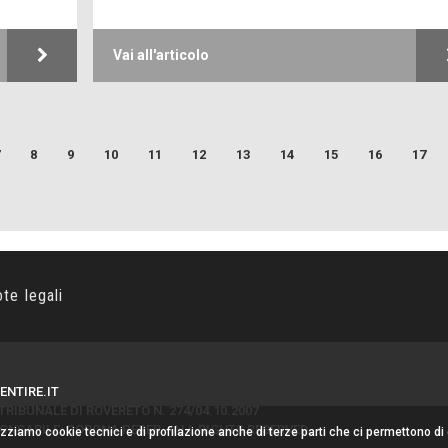
Vai all'articolo
8
9
10
11
12
13
14
15
16
17
ote legali
ENTIRE.IT
RIBUNALE DI ROVERETO N. 274/04.10.2007
NSABILE: CORONA PERER - ALL RIGHTS RESERVED
lizziamo cookie tecnici e di profilazione anche di terze parti che ci permettono di