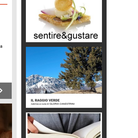
Turismo in Miniera
Puglia - Tra storia e recupero
Castione, sotto il segno del
castagno
l
Eventi
sa