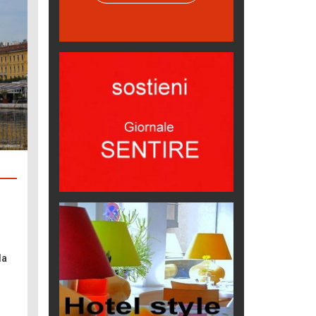
Hotel
Oasi di piacere
Teodorico, sovrano illuminato
1500 anni dalla morte
Seconde case cambiano le scelte
degli italiani
Trend
Trentodoc Festival, bollicine di
montagna
eventi
Grecia, le donne di Olympos
Viaggi
Ecco come salvare il viaggio
la
aereo
imprevisti...
C'era una volta la legge per le
valli del silenzio