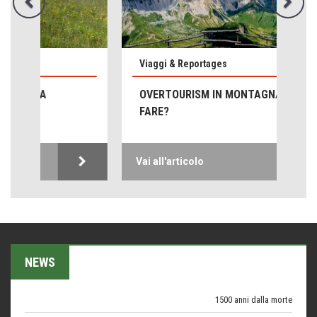
Viaggi & Reportages
Emilio Isgrò, il cancellatore
OVERTOURISM IN MONTAGNA: CHE
ARTE militante
FARE?
Come difendere la pelle dal sole
Proteggersi, sempre
Vai all'articolo
Hotels, B&B e Ristoranti... 10 & lode
Le nostre recensioni
Bolzano: L'Eisenhut Boutique Hotel
Oasi di piacere
Teodorico, sovrano illuminato
NEWS
1500 anni dalla morte
Seconde case cambiano le scelte degli italiani
Trend