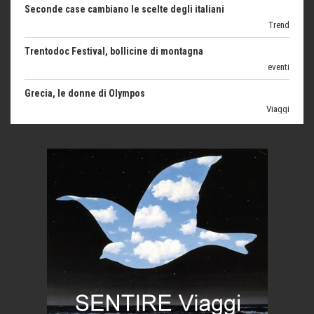
Trentodoc Festival, bollicine di montagna
eventi
Grecia, le donne di Olympos
Viaggi
Ecco come salvare il viaggio aereo
imprevisti...
C'era una volta la legge per le valli del silenzio
Idee per il futuro
Torre dell'Orso, mare di Puglia
itinerari italiani
Boboli, il giardino della botanica
Gioielli italiani
Menzogne di stato
Le dichiarazioni di Maurizio Federico