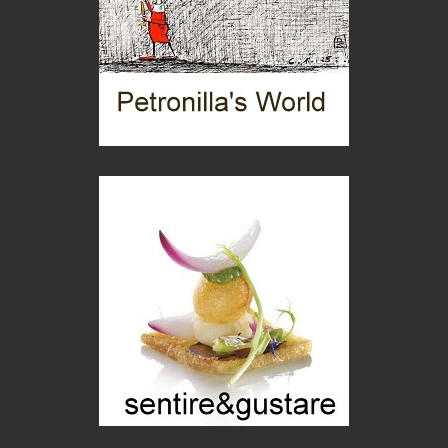
Torre dell'Orso, mare di Puglia
itinerari italiani
Boboli, il giardino della botanica
Gioielli italiani
Menzogne di stato
Le dichiarazioni di Maurizio Federico
Chi è, e come difendersi dallo scammer
di Mirta B. Bono
Mio nonno, salvato dai russi
Storie...di storia
Macchine di guerra
Editoriale
Turismo in Miniera
Puglia - Tra storia e recupero
Castione, sotto il segno del castagno