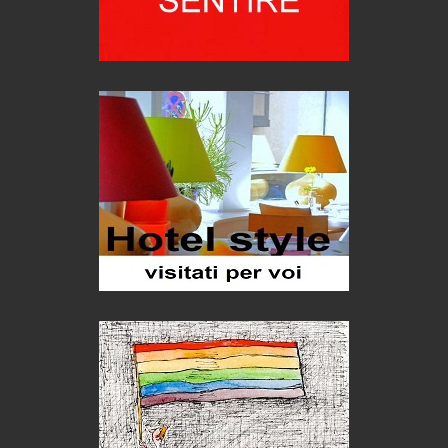
Bolzano: L'Eisenhut Boutique Hotel
Oasi di piacere
Teodorico, sovrano illuminato
1500 anni dalla morte
Seconde case cambiano le scelte degli italiani
Trend
Trentodoc Festival, bollicine di montagna
eventi
Grecia, le donne di Olympos
Viaggi
Ecco come salvare il viaggio aereo
imprevisti...
C'era una volta la legge per le valli del silenzio
Idee per il futuro