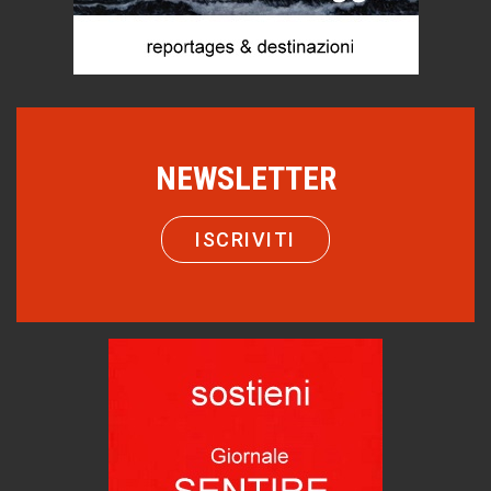
Chi è, e come difendersi dallo scammer
di Mirta B. Bono
Mio nonno, salvato dai russi
Storie...di storia
Macchine di guerra
Editoriale
NEWSLETTER
Turismo in Miniera
Puglia - Tra storia e recupero
ISCRIVITI
Castione, sotto il segno del castagno
Eventi
Emilio Isgrò, il cancellatore
ARTE militante
Come difendere la pelle dal sole
Proteggersi, sempre
Hotels, B&B e Ristoranti... 10 & lode
Le nostre recensioni