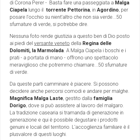
di Corona Perer - Basta fare una passeggiata a
Malga
Ciapela
lungo il
torrente Pettorina
, in
Agordino
, per
posare l'occhio su nient'altro che non sia verde...50
sfumature di verde, si potrebbe dire.
Nessuna foto rende giustizia a questo ben di Dio posto
ai piedi del
versante veneto
della
Regina delle
Dolomiti, la Marmolada
. A Malga Ciapela i boschi e i
prati - a portata di mano - offrono uno spettacolo
meraviglioso che potremmo chiamare...50 sfumature
di verde.
Da queste parti camminare è piacere. Si possono
decidere anche percorsi comodi e andare per malghe.
Magnifica Malga Laste
, gestito dalla
famiglia
Dorigo
, dove si può assistere al lavoro del malgaro.
La tradizione casearia si tramanda di generazione in
generazione e qui è possibile degustare i prodotti
genuini e locali del territorio. L'accoglienza familiare è il
plusvalore di questi luoghi.