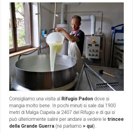
Consigliamo una visita al
Rifugio Padon
dove si
mangia molto bene. In pochi minuti si sale dai 1900
metri di Malga Ciapela ai 2407 del Rifugio e di qui si
può ulteriormente salire per andare a vedere
le
trincee
della Grande Guerra
(ne parliamo
> qui
)
.