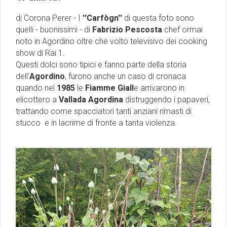
di Corona Perer - I
''Carfògn''
di questa foto sono
quelli - buonissimi - di
Fabrizio Pescosta
chef ormai
noto in Agordino oltre che volto televisivo dei cooking
show di Rai 1.
Questi dolci sono tipici e fanno parte della storia
dell'
Agordino
, furono anche un caso di cronaca
quando nel
1985
le
Fiamme Giall
e arrivarono in
elicottero a
Vallada Agordina
distruggendo i papaveri,
trattando come spacciatori tanti anziani rimasti di
stucco e in lacrime di fronte a tanta violenza.