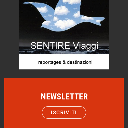
Gioielli italiani
Menzogne di stato
Le dichiarazioni di Maurizio Federico
Chi è, e come difendersi dallo scammer
di Mirta B. Bono
Mio nonno, salvato dai russi
Storie...di storia
Macchine di guerra
Editoriale
Turismo in Miniera
Puglia - Tra storia e recupero
NEWSLETTER
Castione, sotto il segno del castagno
Eventi
ISCRIVITI
Emilio Isgrò, il cancellatore
ARTE militante