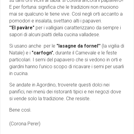
su tanti orti vicini ai tabià: si coltiva ancora il papavero!!
E per fortuna: significa che le tradizioni non muoiono
mai se qualcuno le tiene vive. Così negli orti accanto a
pomodori e insalata, svettano alti i papaveri.
''El pavàre"
per i valligiani caratterizzano da sempre i
sapori di alcuni piatti della cucina valladese.
Si usano anche per le
"lasagne da fornel''
(la vigilia di
Natale) e i
"carfogn"
, durante il Carnevale e le feste
particolari. I semi del papavero che si vedono in orti e
giardini hanno l'unico scopo di ricavare i semi per usarli
in cucina.
Se andate in Agordino, troverete questi dolci nei
panifici, nei menù dei ristoranti tipici e nei negozi dove
si vende solo la tradizione. Che resiste.
Bene così.
(Corona Perer)