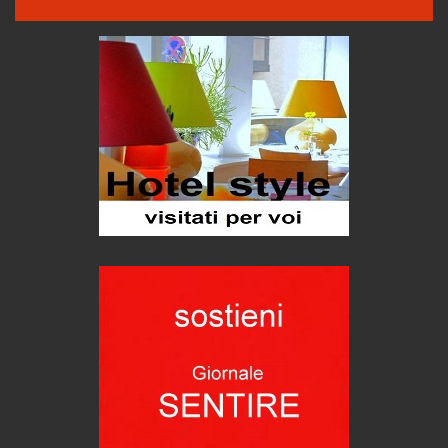
Come difendere la pelle dal sole
Proteggersi, sempre
Hotels, B&B e Ristoranti... 10 & lode
Le nostre recensioni
Bolzano: L'Eisenhut Boutique Hotel
Oasi di piacere
Teodorico, sovrano illuminato
1500 anni dalla morte
Seconde case cambiano le scelte degli italiani
Trend
Trentodoc Festival, bollicine di montagna
eventi
Grecia, le donne di Olympos
Viaggi
Ecco come salvare il viaggio aereo