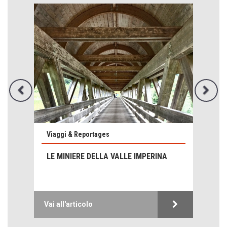
Emilio Isgrò, il cancellatore
ARTE militante
Viaggi & Reportages
Come difendere la pelle dal sole
Proteggersi, sempre
LE MINIERE DELLA VALLE IMPERINA
Hotels, B&B e Ristoranti... 10 & lode
Le nostre recensioni
Bolzano: L'Eisenhut Boutique Hotel
Vai all'articolo
Oasi di piacere