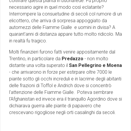
coltivare questa pianta in buonafede. Fu proprio
necessario agire in quel modo così eclatante?
Interrompere la consuetudine di secoli col rumore di un
elicottero, che arriva di sorpresa appoggiato da
automezzi delle Fiamme Gialle e uomini in divisa? A
quarant'anni di distanza appare tutto molto ridicolo. Ma
in realtà fu tragico.
Molti finanzieri furono fatti venire appositamente dal
Trentino, in particolare da
Predazzo
- non molto
distante una volta superato il
San Pellegrino e Moena
- che arrivarono in forze per estirpare oltre 7000 le
piante sotto gli occhi increduli e in lacrime degli abitanti
delle frazioni di Toffol e Andrich dove si concentrò
l'attenzione delle Fiamme Gialle. Poteva sembrare
l'Afghanistan ed invece era il tranquillo Agordino dove si
dichiarava guerra alle piante di papavero che
crescevano rigogliose negli orti casalinghi da secoli.