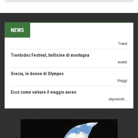
Teodorico, sovrano illuminato
1500 anni dalla morte
Seconde case cambiano le scelte degli italiani
NEWS
Trend
Trentodoc Festival, bollicine di montagna
eventi
Grecia, le donne di Olympos
Viaggi
Ecco come salvare il viaggio aereo
imprevisti...
C'era una volta la legge per le valli del silenzio
Idee per il futuro
Torre dell'Orso, mare di Puglia
itinerari italiani
Boboli, il giardino della botanica