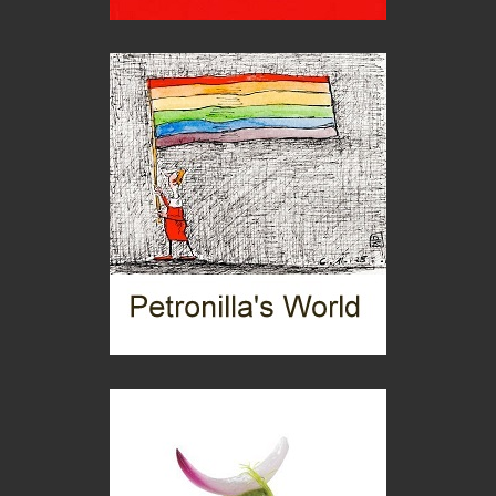
imprevisti...
C'era una volta la legge per le valli del silenzio
Idee per il futuro
Torre dell'Orso, mare di Puglia
itinerari italiani
Boboli, il giardino della botanica
Gioielli italiani
Menzogne di stato
Le dichiarazioni di Maurizio Federico
Chi è, e come difendersi dallo scammer
di Mirta B. Bono
Mio nonno, salvato dai russi
Storie...di storia
Macchine di guerra
Editoriale