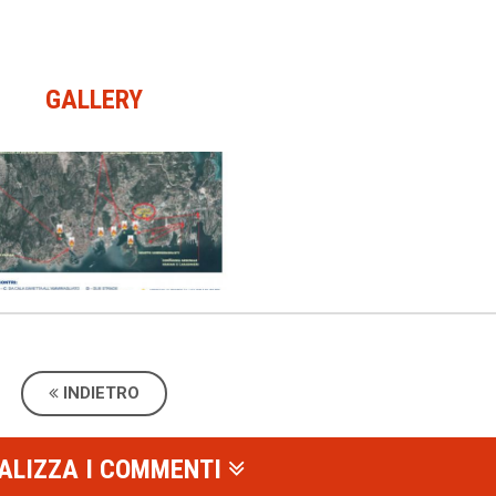
GALLERY
uoghi della battaglia nel 1943
INDIETRO
ALIZZA I COMMENTI