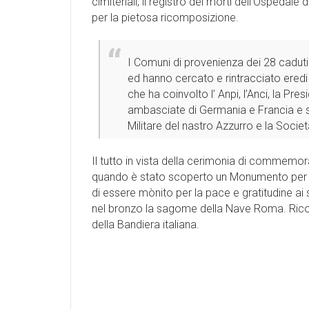
cimiteriali, il registro dei morti dell’Ospedale
per la pietosa ricomposizione.
I Comuni di provenienza dei 28 caduti 
ed hanno cercato e rintracciato eredi
che ha coinvolto l’ Anpi, l’Anci, la P
ambasciate di Germania e Francia e sul
Militare del nastro Azzurro e la Società 
Il tutto in vista della cerimonia di commemo
quando è stato scoperto un Monumento per affi
di essere mònito per la pace e gratitudine ai s
nel bronzo la sagome della Nave Roma. Ricorda
della Bandiera italiana.