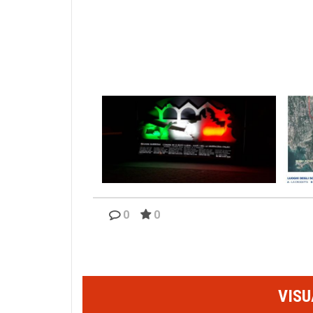
0
0
Il monumento di notte
i l
VISU