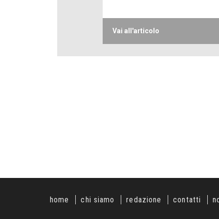
Vai all'articolo
home
chi siamo
redazione
contatti
n