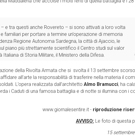
 della Maddalena che accolse i molti feriti di quella battaglia e i 28
– e tra questi anche Rovereto – si sono attivati a loro volta
 e familiari per portare a termine un’operazione di memoria
residenza Regione Autonoma Sardegna, la città di Ajaccio, le
 piano più strettamente scientifico il Centro studi sul valor
Italiana di Storia Militare, il Ministero della Difesa.
razione della Rivolta Armata che si svolta il 13 settembre scors
dare all’arte la responsabilità di trasferire nella materia il com
oldati. L’opera realizzata dall’architetto
Almo Bramucci
, ha cal
 i Caduti di una famosa battaglia e di notte si illumina con i co
www.giornalesentire.it -
riproduzione riser
AVVISO:
Le foto di questa 
15 settembre