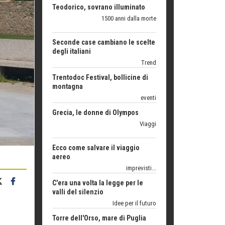
Seconde case cambiano le scelte
degli italiani
Trend
Trentodoc Festival, bollicine di
montagna
eventi
Grecia, le donne di Olympos
Viaggi
Ecco come salvare il viaggio
aereo
imprevisti...
C'era una volta la legge per le
valli del silenzio
Idee per il futuro
Torre dell'Orso, mare di Puglia
itinerari italiani
Boboli, il giardino della botanica