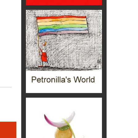
Trentodoc Festival, bollicine di
montagna
eventi
Grecia, le donne di Olympos
Viaggi
Ecco come salvare il viaggio
aereo
imprevisti...
C'era una volta la legge per le
valli del silenzio
Idee per il futuro
Torre dell'Orso, mare di Puglia
itinerari italiani
Boboli, il giardino della botanica
Gioielli italiani
Menzogne di stato