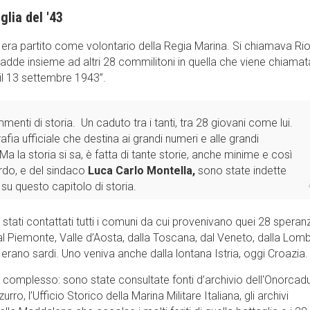
lia del '43
ra partito come volontario della Regia Marina. Si chiamava Ri
adde insieme ad altri 28 commilitoni in quella che viene chiamat
 il 13 settembre 1943”.
enti di storia. Un caduto tra i tanti, tra 28 giovani come lui.
afia ufficiale che destina ai grandi numeri e alle grandi
Ma la storia si sa, è fatta di tante storie, anche minime e così
ardo, e del sindaco
Luca Carlo Montella,
sono state indette
su questo capitolo di storia.
tati contattati tutti i comuni da cui provenivano quei 28 speran
dal Piemonte, Valle d’Aosta, dalla Toscana, dal Veneto, dalla Lom
 erano sardi. Uno veniva anche dalla lontana Istria, oggi Croazia.
omplesso: sono state consultate fonti d’archivio dell'Onorcaduti
urro, l’Ufficio Storico della Marina Militare Italiana, gli archivi