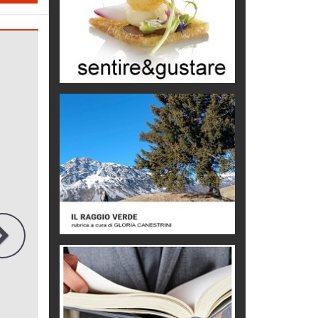
Le dichiarazioni di Maurizio Federico
Chi è, e come difendersi dallo
scammer
di Mirta B. Bono
Mio nonno, salvato dai russi
Storie...di storia
Macchine di guerra
Editoriale
Turismo in Miniera
Puglia - Tra storia e recupero
Castione, sotto il segno del
castagno
Eventi