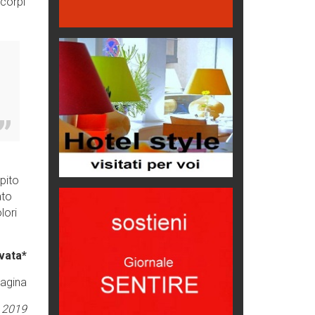
 corpi
Eventi
Emilio Isgrò, il cancellatore
ARTE militante
Come difendere la pelle dal sole
Proteggersi, sempre
Hotels, B&B e Ristoranti... 10 &
lode
Le nostre recensioni
o
Bolzano: L'Eisenhut Boutique
pito
Hotel
ato
Oasi di piacere
lori
Teodorico, sovrano illuminato
1500 anni dalla morte
vata*
Seconde case cambiano le scelte
pagina
degli italiani
Trend
 2019