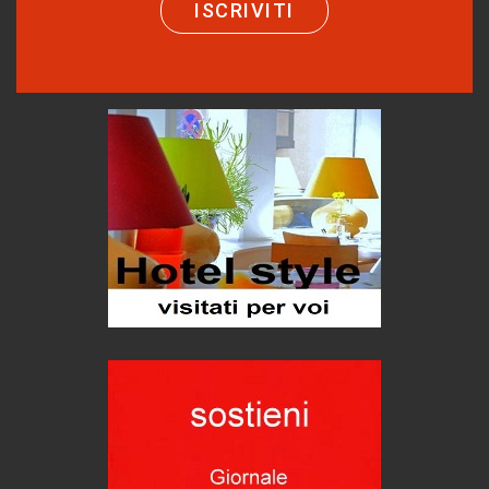
ISCRIVITI
Bolzano: L'Eisenhut Boutique Hotel
Oasi di piacere
Teodorico, sovrano illuminato
1500 anni dalla morte
Seconde case cambiano le scelte degli italiani
Trend
Trentodoc Festival, bollicine di montagna
eventi
Grecia, le donne di Olympos
Viaggi
Ecco come salvare il viaggio aereo
imprevisti...
C'era una volta la legge per le valli del silenzio
Idee per il futuro
Torre dell'Orso, mare di Puglia