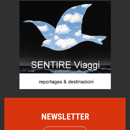
di Mirta B. Bono
Mio nonno, salvato dai russi
Storie...di storia
Macchine di guerra
Editoriale
Turismo in Miniera
Puglia - Tra storia e recupero
Castione, sotto il segno del castagno
Eventi
Emilio Isgrò, il cancellatore
ARTE militante
Come difendere la pelle dal sole
Proteggersi, sempre
NEWSLETTER
Hotels, B&B e Ristoranti... 10 & lode
Le nostre recensioni