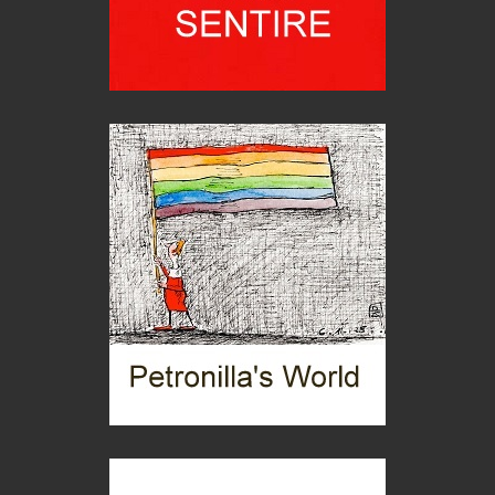
itinerari italiani
Boboli, il giardino della botanica
Gioielli italiani
Menzogne di stato
Le dichiarazioni di Maurizio Federico
Chi è, e come difendersi dallo scammer
di Mirta B. Bono
Mio nonno, salvato dai russi
Storie...di storia
Macchine di guerra
Editoriale
Turismo in Miniera
Puglia - Tra storia e recupero
Castione, sotto il segno del castagno
Eventi