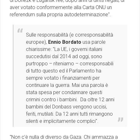
di Donezk e Lugansk ree, dopo anni di diritti negati, di
aver votato conformemente alla Carta ONU un
referendum sulla propria autodeterminazione''.
Sulle responsabilità (e corresponsabilità
europee),
Ennio Bordato
usa parole
chiarissime: ''La UE, i governi italiani
succedutisi dal 2014 ad oggi, sono
purtroppo – riteniamo – corresponsabili
di tutto questo ed il Parlamento ha
sempre votato i finanziamenti per
continuare la guerra. Mai una parola è
stata spesa per condannare questi
crimini contro i bambini. Da oltre 12 anni
bambini del Donbass vengono uccisi,
feriti, mutilati. Da 12 anni tutti rimangono
silenti e implicitamente complici''.
''Non c’è nulla di diverso da Gaza. Chi ammazza a