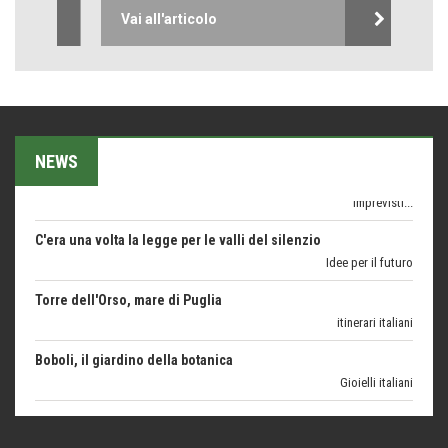
Trentodoc Festival, bollicine di montagna
Vai all'articolo
eventi
Grecia, le donne di Olympos
Viaggi
Ecco come salvare il viaggio aereo
imprevisti...
NEWS
C'era una volta la legge per le valli del silenzio
Idee per il futuro
Torre dell'Orso, mare di Puglia
itinerari italiani
Boboli, il giardino della botanica
Gioielli italiani
Menzogne di stato
Le dichiarazioni di Maurizio Federico
Chi è, e come difendersi dallo scammer