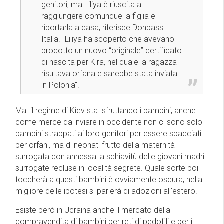
genitori, ma Liliya è riuscita a
raggiungere comunque la figlia e
riportarla a casa, riferisce
Donbass
Italia
. ''Liliya ha scoperto che avevano
prodotto un nuovo “originale” certificato
di nascita per Kira, nel quale la ragazza
risultava orfana e sarebbe stata inviata
in Polonia''.
Ma il regime di Kiev sta sfruttando i bambini, anche
come merce da inviare in occidente non ci sono solo i
bambini strappati ai loro genitori per essere spacciati
per orfani, ma di neonati frutto della maternità
surrogata con annessa la schiavitù delle giovani madri
surrogate recluse in località segrete. Quale sorte poi
toccherà a questi bambini è ovviamente oscura, nella
migliore delle ipotesi si parlerà di adozioni all'estero.
Esiste però in Ucraina anche il mercato della
compravendita di bambini per reti di pedofili e per il