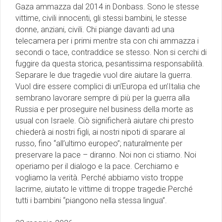
Gaza ammazza dal 2014 in Donbass. Sono le stesse
vittime, civili innocenti, gli stessi bambini, le stesse
donne, anziani, civili. Chi piange davanti ad una
telecamera per i primi mentre sta con chi ammazza i
secondi o tace, contraddice se stesso. Non si cerchi di
fuggire da questa storica, pesantissima responsabilità.
Separare le due tragedie vuol dire aiutare la guerra.
Vuol dire essere complici di un’Europa ed un’Italia che
sembrano lavorare sempre di più per la guerra alla
Russia e per proseguire nel business della morte as
usual con Israele. Ciò significherà aiutare chi presto
chiederà ai nostri figli, ai nostri nipoti di sparare al
russo, fino “all’ultimo europeo”; naturalmente per
preservare la pace – diranno. Noi non ci stiamo. Noi
operiamo per il dialogo e la pace. Cerchiamo e
vogliamo la verità. Perché abbiamo visto troppe
lacrime, aiutato le vittime di troppe tragedie.Perché
tutti i bambini “piangono nella stessa lingua”.