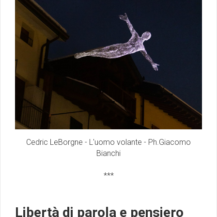
Cedric LeBorgne - L'uomo volante - Ph.Giacomo
Bianchi
***
Libertà di parola e pensiero