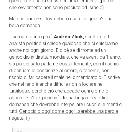
guerra che il papa stesso chiama ''crudeltà'' (parole
che ovviamente non sono piaciute ad Israele).
Ma che parole si dovrebbero usare, di grazia? Una
bella domanda.
Il sempre acuto prof.
Andrea Zhok,
scrittore ed
analista politico si chiede qualcosa che ci chiediamo
anche noi ogni giorno. E cioè se di fronte ad un
genocidio in diretta mondiale, che va avanti da 1 anno,
sia più sensato parlarne costantemente, con il rischio
di abituare le coscienze all’orrore, o tacerne, con il
rischio di far cadere il male nel dimenticatoio. E scrive
che nel farlo è anche difficile non sfociare nel
turpiloquio perché ciò che accade ogni giorno è
abnorme. Zhok pone infatti una lunga e realistica
domanda che dovrebbe interpellare i cuori e le menti di
tutti.
Genocidio oggi come oggi...sarebbe una parola
negata. (!)