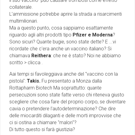
il suo vaccino può causare trombosi come effetto
collaterale.
L’ammissione potrebbe aprire la strada a risarcimenti
multimilionari.
Ma a questo punto, cosa sappiamo esattamente
riguardo agli altri prodotti tipo
Pfizer e Moderna
?
Sono sicuri? Quante bugie, sono state dette? E ...vi
ricordate che c'era anche un vaccino italiano? Si
chiamava
Reithera
: che ne è stato? Noi ne abbiamo
scritto > clicca
.
Aai tempi si favoleggiava anche del ''vaccino con la
pistola'':
Takis
.
Fu presentato a Monza dalla
Rottapharm Biotech Ma soprattutto: quante
persecuzioni sono state fatte verso chi riteneva giusto
scegliere che cosa fare del proprio corpo, se diventare
cavia o pretendere l'autodeterminazione? Che dire
delle miocarditi dilaganti e delle morti improvvise che
ci si ostina a chiamare ''malori''?
Di tutto questo si farà giustizia?