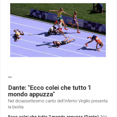
**
Dante: ''Ecco colei che tutto 'l
mondo appuzza''
Nel diciassettesimo canto dell'Inferno Virgilio presenta
la bestia
Ecco colei che tutto 'l mondo appuzza (Dante)
. Nel