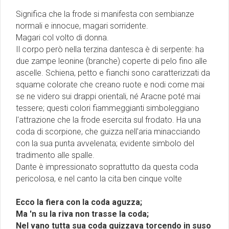
Significa che la frode si manifesta con sembianze
normali e innocue, magari sorridente.
Magari col volto di donna.
Il corpo però nella terzina dantesca è di serpente: ha
due zampe leonine (branche) coperte di pelo fino alle
ascelle. Schiena, petto e fianchi sono caratterizzati da
squame colorate che creano ruote e nodi come mai
se ne videro sui drappi orientali, né Aracne poté mai
tessere; questi colori fiammeggianti simboleggiano
l'attrazione che la frode esercita sul frodato. Ha una
coda di scorpione, che guizza nell'aria minacciando
con la sua punta avvelenata; evidente simbolo del
tradimento alle spalle.
Dante è impressionato soprattutto da questa coda
pericolosa, e nel canto la cita ben cinque volte
Ecco la fiera con la coda aguzza;
Ma 'n su la riva non trasse la coda;
Nel vano tutta sua coda guizzava torcendo in suso