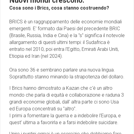
Nuovi mondi crescono.
Cosa sono i Brics, cosa stanno costruendo?
BRICS è un raggruppamento delle economie mondiali
emergenti. E' formato dai Paesi del precedente BRIC
(Brasile, Russia, India e Cina) e la ''s'' significa il notevole
allargamento di questi ultimi tempi: il Sudafrica è
entrato nel 2010, poi entra l'Egitto, Emirati Arabi Uniti,
Etiopia ed Iran (nel 2024).
Ora sono 36 e sembrano parlare una nuova lingua.
Soprattutto stanno minando la strapotenza del dollaro.
I Brics hanno dimostrato a Kazan che c'è un altro
mondo che parla di equità e collaborazione e raduna 3
grandi economie globali, dall' altra parte ci sono Usa
ed Europa concentrati su "altro".
I primi a fomentare la guerra e a indebolire l'Europa, e
quest' ultima a favorirla e a farsi indebolire suicidare.
Unire i puntini ormai è un esercizio che dobbiamo fare