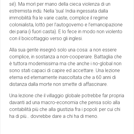
sé). Ma morì per mano della cieca violenza di un
estremista indù. Nella ‘sua’ India ingessata dalla
immobilità fra le varie caste, complice il regime
colonialista, lottò per l’autogoverno e l’emancipazione
dei paria (i fuori casta). E lo fece in modo non violento
con il boicottaggio verso gli inglesi.
Alla sua gente insegnò solo una cosa: a non essere
complice, in sostanza a non-cooperare. Battaglia che
è tuttora modernissima ma che anche i no-global non
sono stati capaci di capire ed accettare. Una lezione
eterna ed eternamente inascoltata che a 60 anni di
distanza dalla morte non smette di affascinare.
Una lezione che il villaggio globale potrebbe far propria
davanti ad una macro-economia che pensa solo alla
contabilità più che alla giustizia fra i popoli: per cui chi
ha di più… dovrebbe dare a chi ha di meno.