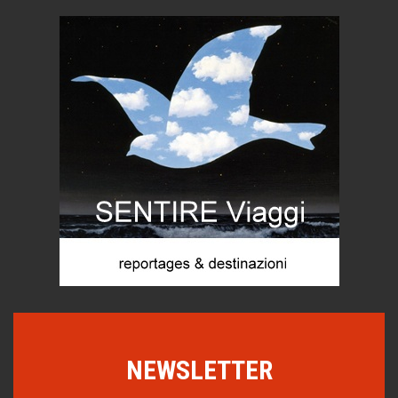
C'era una volta la legge per le valli del silenzio
Idee per il futuro
Torre dell'Orso, mare di Puglia
itinerari italiani
Boboli, il giardino della botanica
Gioielli italiani
Menzogne di stato
Le dichiarazioni di Maurizio Federico
Chi è, e come difendersi dallo scammer
di Mirta B. Bono
Mio nonno, salvato dai russi
Storie...di storia
Macchine di guerra
Editoriale
NEWSLETTER
Turismo in Miniera