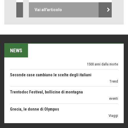
Proteggersi, sempre
Vai all'articolo
Hotels, B&B e Ristoranti... 10 & lode
Le nostre recensioni
Bolzano: L'Eisenhut Boutique Hotel
Oasi di piacere
Teodorico, sovrano illuminato
NEWS
1500 anni dalla morte
Seconde case cambiano le scelte degli italiani
Trend
Trentodoc Festival, bollicine di montagna
eventi
Grecia, le donne di Olympos
Viaggi
Ecco come salvare il viaggio aereo
imprevisti...