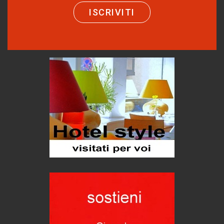
Puglia - Tra storia e recupero
ISCRIVITI
Castione, sotto il segno del castagno
Eventi
Emilio Isgrò, il cancellatore
ARTE militante
Come difendere la pelle dal sole
Proteggersi, sempre
Hotels, B&B e Ristoranti... 10 & lode
Le nostre recensioni
Bolzano: L'Eisenhut Boutique Hotel
Oasi di piacere
Teodorico, sovrano illuminato
1500 anni dalla morte
Seconde case cambiano le scelte degli italiani
Trend