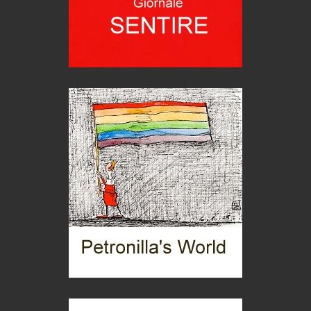
Trentodoc Festival, bollicine di montagna
eventi
Grecia, le donne di Olympos
Viaggi
Ecco come salvare il viaggio aereo
imprevisti...
C'era una volta la legge per le valli del silenzio
Idee per il futuro
Torre dell'Orso, mare di Puglia
itinerari italiani
Boboli, il giardino della botanica
Gioielli italiani
Menzogne di stato
Le dichiarazioni di Maurizio Federico
Chi è, e come difendersi dallo scammer