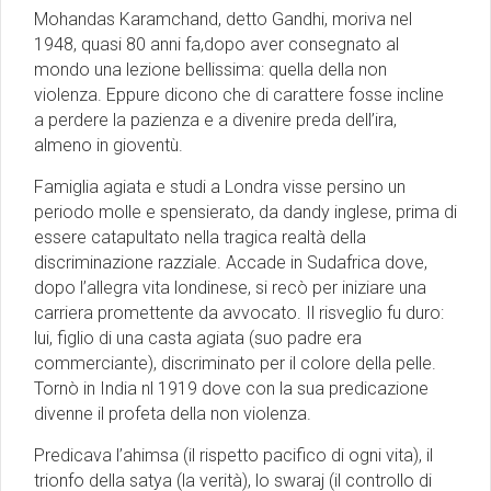
Mohandas Karamchand, detto Gandhi, moriva nel
1948, quasi 80 anni fa,dopo aver consegnato al
mondo una lezione bellissima: quella della non
violenza. Eppure dicono che di carattere fosse incline
a perdere la pazienza e a divenire preda dell’ira,
almeno in gioventù.
Famiglia agiata e studi a Londra visse persino un
periodo molle e spensierato, da dandy inglese, prima di
essere catapultato nella tragica realtà della
discriminazione razziale. Accade in Sudafrica dove,
dopo l’allegra vita londinese, si recò per iniziare una
carriera promettente da avvocato. Il risveglio fu duro:
lui, figlio di una casta agiata (suo padre era
commerciante), discriminato per il colore della pelle.
Tornò in India nl 1919 dove con la sua predicazione
divenne il profeta della non violenza.
Predicava l’ahimsa (il rispetto pacifico di ogni vita), il
trionfo della satya (la verità), lo swaraj (il controllo di