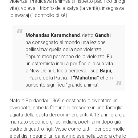
violenza. Predicava l’ahimsa (il rispetto pacifico di ogni
vita), voleva il trionfo della satya (la verità), insegnava
lo swaraj (il controllo di sé).
Mohandas Karamchand
, detto
Gandhi
,
ha consegnato al mondo una lezione
bellissima: quella della non violenza .
Eppure morì per mano della violenza. Fu
un estremista indù a por fine alla sua vita
a New Delhi. L’India perdeva il suo
Bapu,
il Padre della Patria. Il
“Mahatma”
che in
sanscrito significa “grande anima”.
Nato a Pordandar 1869 e destinato a diventare un
avvocato, ebbe la fortuna di crescere in una famiglia
agiata della casta dei commercianti. A 13 anni era già
maritato secondo gli usi indiani, pochi anni dopo già
padre di quattro figli. Visse come tutti il periodo molle
e del disimpegno, un dandy inglese nella Londra che lo