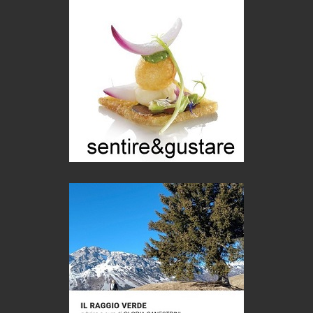
di Mirta B. Bono
Mio nonno, salvato dai russi
Storie...di storia
Macchine di guerra
Editoriale
Turismo in Miniera
Puglia - Tra storia e recupero
Castione, sotto il segno del castagno
Eventi