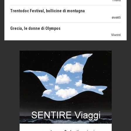
Trentodoc Festival, bollicine di montagna
eventi
Grecia, le donne di Olympos
Viaggi
Ecco come salvare il viaggio aereo
imprevisti...
C'era una volta la legge per le valli del silenzio
Idee per il futuro
Torre dell'Orso, mare di Puglia
itinerari italiani
Boboli, il giardino della botanica
Gioielli italiani
Menzogne di stato
Le dichiarazioni di Maurizio Federico
Chi è, e come difendersi dallo scammer
di Mirta B. Bono