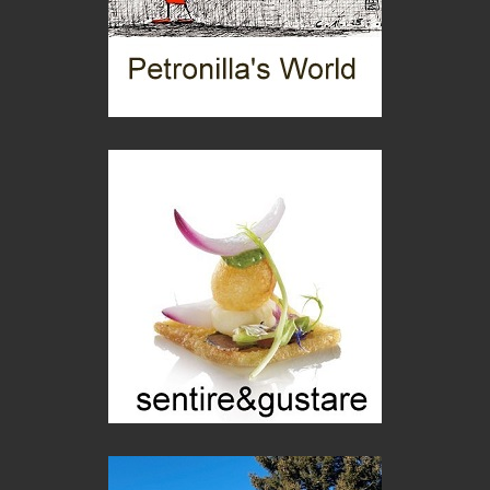
Boboli, il giardino della botanica
Gioielli italiani
Menzogne di stato
Le dichiarazioni di Maurizio Federico
Chi è, e come difendersi dallo scammer
di Mirta B. Bono
Mio nonno, salvato dai russi
Storie...di storia
Macchine di guerra
Editoriale
Turismo in Miniera
Puglia - Tra storia e recupero
Castione, sotto il segno del castagno
Eventi