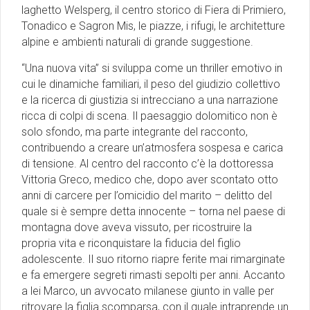
laghetto Welsperg, il centro storico di Fiera di Primiero,
Tonadico e Sagron Mis, le piazze, i rifugi, le architetture
alpine e ambienti naturali di grande suggestione.
“Una nuova vita” si sviluppa come un thriller emotivo in
cui le dinamiche familiari, il peso del giudizio collettivo
e la ricerca di giustizia si intrecciano a una narrazione
ricca di colpi di scena. Il paesaggio dolomitico non è
solo sfondo, ma parte integrante del racconto,
contribuendo a creare un’atmosfera sospesa e carica
di tensione. Al centro del racconto c’è la dottoressa
Vittoria Greco, medico che, dopo aver scontato otto
anni di carcere per l’omicidio del marito – delitto del
quale si è sempre detta innocente – torna nel paese di
montagna dove aveva vissuto, per ricostruire la
propria vita e riconquistare la fiducia del figlio
adolescente. Il suo ritorno riapre ferite mai rimarginate
e fa emergere segreti rimasti sepolti per anni. Accanto
a lei Marco, un avvocato milanese giunto in valle per
ritrovare la figlia scomparsa, con il quale intraprende un