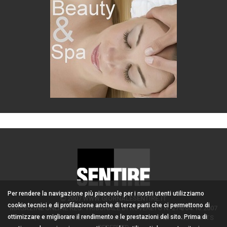
Per rendere la navigazione più piacevole per i nostri utenti utilizziamo
2007 WWW.GIORNALESENTIRE.IT
cookie tecnici e di profilazione anche di terze parti che ci permettono di
MAGAZINE ONLINE REG. TRIBUNALE DI ROVERETO N. 274/04.10.2007
ottimizzare e migliorare il rendimento e le prestazioni del sito. Prima di
ADMIN/DIRETTORE RESPONSABILE: CORONA PERER - ALL RIGHTS