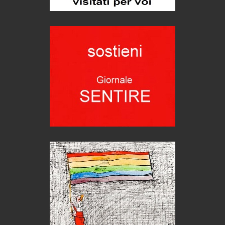
Bolzano: L'Eisenhut Boutique Hotel
Oasi di piacere
Teodorico, sovrano illuminato
1500 anni dalla morte
Seconde case cambiano le scelte degli italiani
Trend
Trentodoc Festival, bollicine di montagna
eventi
Grecia, le donne di Olympos
Viaggi
Ecco come salvare il viaggio aereo
imprevisti...
C'era una volta la legge per le valli del silenzio
Idee per il futuro
Torre dell'Orso, mare di Puglia
itinerari italiani