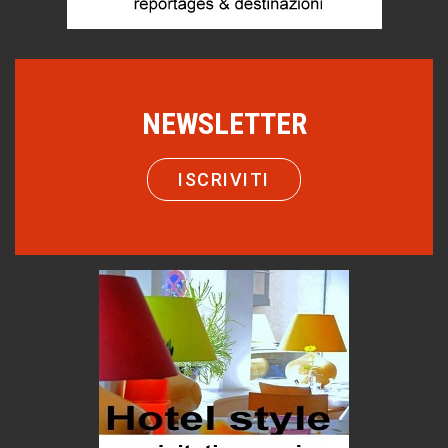
Mio nonno, salvato dai russi
Storie...di storia
Macchine di guerra
NEWSLETTER
Editoriale
Turismo in Miniera
Puglia - Tra storia e recupero
ISCRIVITI
Castione, sotto il segno del castagno
Eventi
Emilio Isgrò, il cancellatore
ARTE militante
Come difendere la pelle dal sole
Proteggersi, sempre
Hotels, B&B e Ristoranti... 10 & lode
Le nostre recensioni