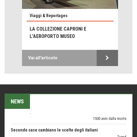
Viaggi & Reportages
Emilio Isgrò, il cancellatore
LA COLLEZIONE CAPRONI E
ARTE militante
L'AEROPORTO MUSEO
Come difendere la pelle dal sole
Proteggersi, sempre
Vai all'articolo
Hotels, B&B e Ristoranti... 10 & lode
Le nostre recensioni
Bolzano: L'Eisenhut Boutique Hotel
Oasi di piacere
NEWS
Teodorico, sovrano illuminato
1500 anni dalla morte
Seconde case cambiano le scelte degli italiani
Trend