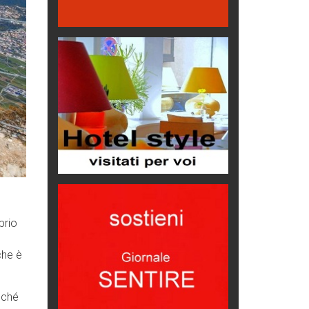
Le nostre recensioni
Bolzano: L'Eisenhut Boutique
Hotel
Oasi di piacere
Teodorico, sovrano illuminato
1500 anni dalla morte
Seconde case cambiano le scelte
degli italiani
Trend
Trentodoc Festival, bollicine di
montagna
eventi
prio
Grecia, le donne di Olympos
Viaggi
che è
Ecco come salvare il viaggio
aereo
nché
imprevisti...