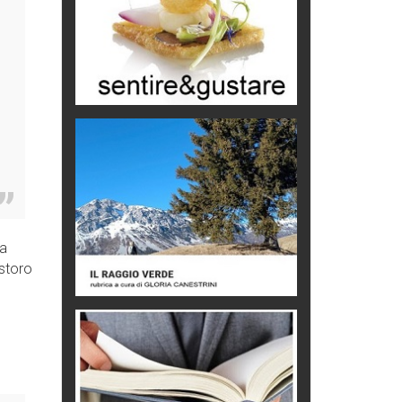
Editoriale
Turismo in Miniera
Puglia - Tra storia e recupero
Castione, sotto il segno del
castagno
Eventi
la
istoro