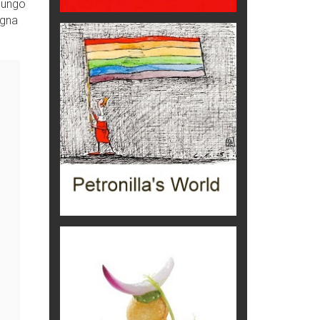
 lungo
C'era una volta la legge per le
egna
valli del silenzio
Idee per il futuro
Torre dell'Orso, mare di Puglia
itinerari italiani
Boboli, il giardino della botanica
Gioielli italiani
Menzogne di stato
Le dichiarazioni di Maurizio Federico
Chi è, e come difendersi dallo
scammer
di Mirta B. Bono
Mio nonno, salvato dai russi
Storie...di storia
Macchine di guerra