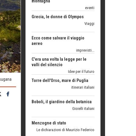
Ecco come salvare il viaggio
aereo
imprevisti...
C'era una volta la legge per le
valli del silenzio
Idee per il futuro
Torre dell'Orso, mare di Puglia
itinerari italiani
Boboli, il giardino della botanica
lsugana
Gioielli italiani
Menzogne di stato
Le dichiarazioni di Maurizio Federico
Chi è, e come difendersi dallo
scammer
di Mirta B. Bono