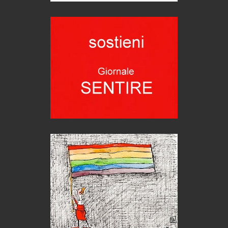
di Mirta B. Bono
Mio nonno, salvato dai russi
Storie...di storia
Macchine di guerra
Editoriale
Turismo in Miniera
Puglia - Tra storia e recupero
Castione, sotto il segno del castagno
Eventi