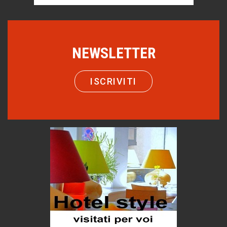
Trentodoc Festival, bollicine di montagna
eventi
Grecia, le donne di Olympos
NEWSLETTER
Viaggi
Ecco come salvare il viaggio aereo
ISCRIVITI
imprevisti...
C'era una volta la legge per le valli del silenzio
Idee per il futuro
Torre dell'Orso, mare di Puglia
itinerari italiani
Boboli, il giardino della botanica
Gioielli italiani
Menzogne di stato
Le dichiarazioni di Maurizio Federico
Chi è, e come difendersi dallo scammer