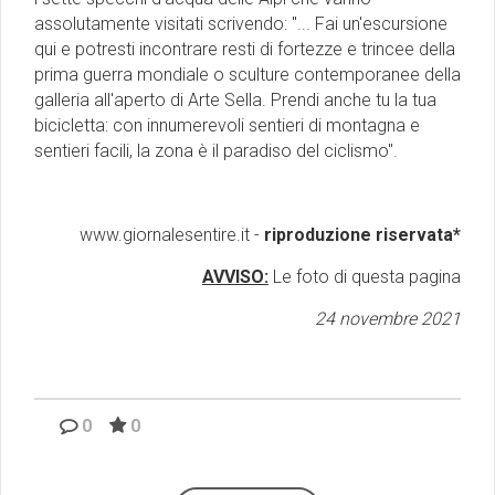
assolutamente visitati scrivendo: "... Fai un'escursione
qui e potresti incontrare resti di fortezze e trincee della
prima guerra mondiale o sculture contemporanee della
galleria all'aperto di Arte Sella. Prendi anche tu la tua
bicicletta: con innumerevoli sentieri di montagna e
sentieri facili, la zona è il paradiso del ciclismo".
www.giornalesentire.it -
riproduzione riservata*
AVVISO:
Le foto di questa pagina
24 novembre 2021
Emilio Isgrò, il cancellatore
0
0
ARTE militante
Come difendere la pelle dal sole