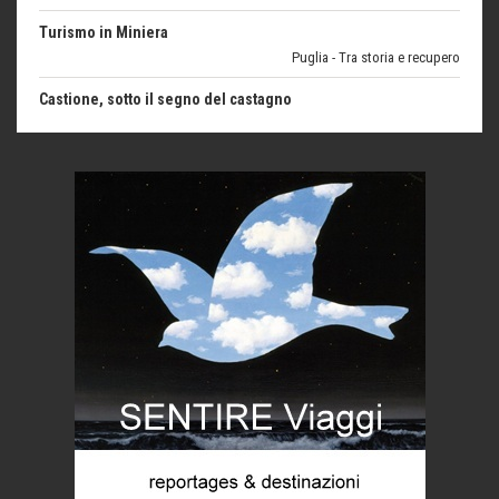
Puglia - Tra storia e recupero
Castione, sotto il segno del castagno
Eventi
Emilio Isgrò, il cancellatore
ARTE militante
Come difendere la pelle dal sole
Proteggersi, sempre
Hotels, B&B e Ristoranti... 10 & lode
Le nostre recensioni
Bolzano: L'Eisenhut Boutique Hotel
Oasi di piacere
Teodorico, sovrano illuminato
1500 anni dalla morte
Seconde case cambiano le scelte degli italiani
Trend