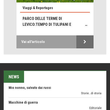
C'era una volta la legge per le valli del silenzio
Viaggi & Reportages
Idee per il futuro
PARCO DELLE TERME DI
Torre dell'Orso, mare di Puglia
LEVICO:TEMPO DI TULIPANI E
itinerari italiani
ORCHIDEE
Boboli, il giardino della botanica
Gioielli italiani
Vai all'articolo
Menzogne di stato
Le dichiarazioni di Maurizio Federico
Chi è, e come difendersi dallo scammer
di Mirta B. Bono
NEWS
Mio nonno, salvato dai russi
Storie...di storia
Macchine di guerra
Editoriale
Turismo in Miniera