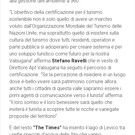
alla gestione dell’ambiente a 360°.
“L'obiettivo della certificazione per il turismo
sostenibile non è solo quello di avere un marchio
voluto dall'Organizzazione Mondiale del Turismo delle
Nazioni Unite, ma soprattutto quello di insistere sulla
cultura del turismo dove tutti, residenti, operatori e
parte pubblica si adoperano per creare sistema e per
uno sviluppo turistico come futuro per la nostra
Valsugana” afferma
Stefano Ravelli
che in veste di
Direttore Apt Valsugana ha seguito il percorso di
certificazione. “Se la percezione di risiedere in un luogo
dove è-bello-vivere sarà patrimonio comune allora
anche tutti i cittadini di questa valle sapranno essere i
primi agenti di comunicazione verso il turista” afferma.
“Il loro sorriso e il loro benessere sarà quello che
inviterà il turista a scoprire tutte le ricche e variegate
proposte del territorio''.
E del resto
"The Times"
ha inserito il lago di Levico tra
i sette specchi d'acqua delle Alpi che vanno