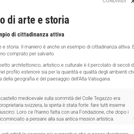
CONDIVIDI
 di arte e storia
pio di cittadinanza attiva
 e storia. Il maniero è anche un esempio di cittadinanza attiva. E
sono comprato per salvarlo.
etto architettonico, artistico e culturale è il percolato di secoli d
 profilo esteriore sia per la quantità e qualità degli ambienti c
a della geografia e del paesaggio dell’Alta Valsugana.
l castello medioevale sulla sommità del Colle Tegazzo era
oprietaria svizzera, la spinta è stata forte: fare tutti insieme
uscirci. Loro ce l'hanno fatta con una Fondazione, che dopo i
 ricominciato a pensare alla sua antica mission artistica.