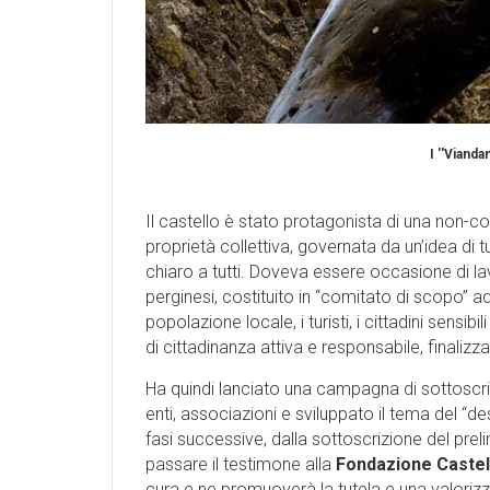
I ''Vianda
Il castello è stato protagonista di una non-
proprietà collettiva, governata da un’idea di 
chiaro a tutti. Doveva essere occasione di la
perginesi, costituito in “comitato di scopo” a
popolazione locale, i turisti, i cittadini sensi
di cittadinanza attiva e responsabile, finalizz
Ha quindi lanciato una campagna di sottoscrizi
enti, associazioni e sviluppato il tema del “des
fasi successive, dalla sottoscrizione del preli
passare il testimone alla
Fondazione Castel
cura e ne promuoverà la tutela e una valoriz