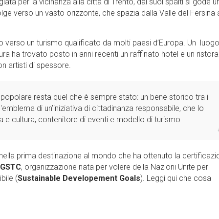
iata per la vicinanza alla città di Trento, dai suoi spalti si gode u
ge verso un vasto orizzonte, che spazia dalla Valle del Fersina 
ino verso un turismo qualificato da molti paesi d’Europa. Un luog
ura ha trovato posto in anni recenti un raffinato hotel e un ristora
n artisti di spessore.
o popolare resta quel che è sempre stato: un bene storico tra i
'emblema di un’iniziativa di cittadinanza responsabile, che lo
 cultura, contenitore di eventi e modello di turismo
nella prima destinazione al mondo che ha ottenuto la certificazi
GSTC
, organizzazione nata per volere della Nazioni Unite per
bile (
Sustainable Developement Goals
). Leggi qui che cosa