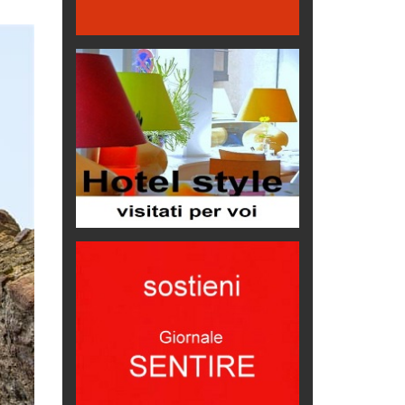
Proteggersi, sempre
Hotels, B&B e Ristoranti... 10 &
lode
Le nostre recensioni
Bolzano: L'Eisenhut Boutique
Hotel
Oasi di piacere
Teodorico, sovrano illuminato
1500 anni dalla morte
Seconde case cambiano le scelte
degli italiani
Trend
Trentodoc Festival, bollicine di
montagna
eventi
Grecia, le donne di Olympos
Viaggi