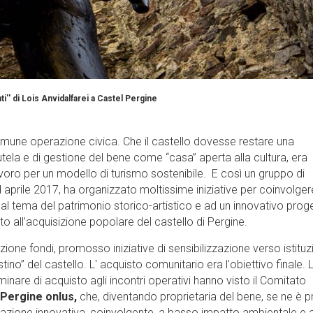
nti'' di Lois Anvidalfarei a Castel Pergine
comune operazione civica. Che il castello dovesse restare una
tutela e di gestione del bene come “casa” aperta alla cultura, era
voro per un modello di turismo sostenibile. E così un gruppo di
d aprile 2017, ha organizzato moltissime iniziative per coinvolger
bili al tema del patrimonio storico-artistico e ad un innovativo prog
ato all’acquisizione popolare del castello di Pergine.
one fondi, promosso iniziative di sensibilizzazione verso istituzi
tino” del castello. L' acquisto comunitario era l'obiettivo finale. 
minare di acquisto agli incontri operativi hanno visto il Comitato
Pergine onlus,
che, diventando proprietaria del bene, se ne è p
zazione innovativa, coinvolgente, a basso impatto ambientale e a