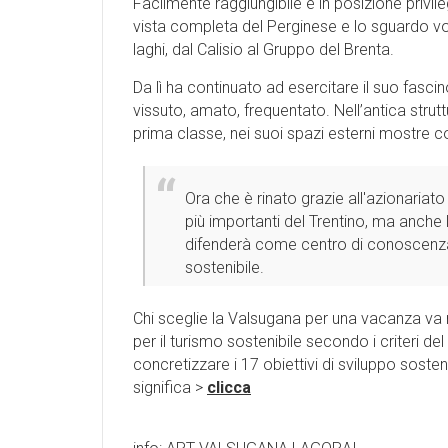
Facilmente raggiungibile e in posizione privileg
vista completa del Perginese e lo sguardo vol
laghi, dal Calisio al Gruppo del Brenta.
Da lì ha continuato ad esercitare il suo fasc
vissuto, amato, frequentato. Nell’antica strutt
prima classe, nei suoi spazi esterni mostre co
Ora che è rinato grazie all'azionariat
più importanti del Trentino, ma anche l
difenderà come centro di conoscenza e
sostenibile.
Chi sceglie la Valsugana per una vacanza va 
per il turismo sostenibile secondo i criteri del
concretizzare i 17 obiettivi di sviluppo sosteni
significa >
clicca