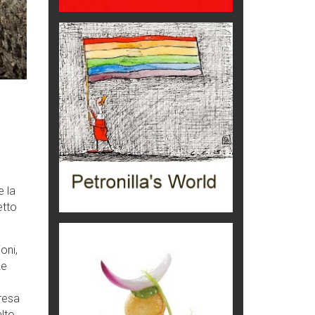
Ecco come salvare il viaggio
aereo
imprevisti...
C'era una volta la legge per le
valli del silenzio
Idee per il futuro
Torre dell'Orso, mare di Puglia
itinerari italiani
Boboli, il giardino della botanica
Gioielli italiani
e la
etto
Menzogne di stato
Le dichiarazioni di Maurizio Federico
oni,
Chi è, e come difendersi dallo
Le
scammer
di Mirta B. Bono
resa
Mio nonno, salvato dai russi
lto