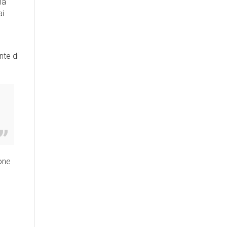
na
ai
o
nte di
one