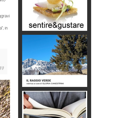
Storie...di storia
ggravi
Macchine di guerra
Editoriale
”; in
Turismo in Miniera
Puglia - Tra storia e recupero
Castione, sotto il segno del
castagno
Eventi