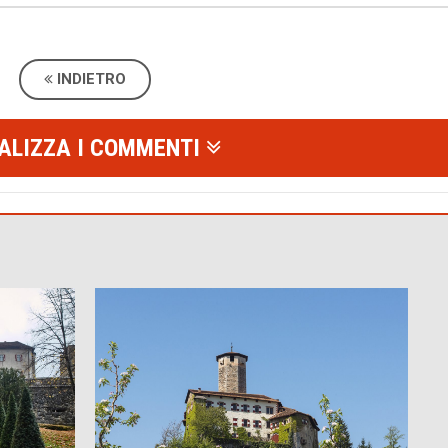
ruciaprofumi del 15° secolo -
stoviglie da tavola dei signori di
INDIETRO
foto: Ufficio Stampa Pat
Ossana - foto: Ufficio Stampa Pat
ALIZZA I COMMENTI