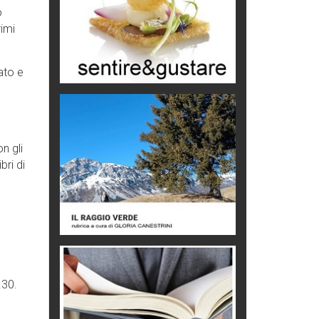
scammer
o
di Mirta B. Bono
imi
Mio nonno, salvato dai russi
Storie...di storia
ato e
Macchine di guerra
Editoriale
Turismo in Miniera
n gli
Puglia - Tra storia e recupero
bri di
Castione, sotto il segno del
castagno
Eventi
.30.