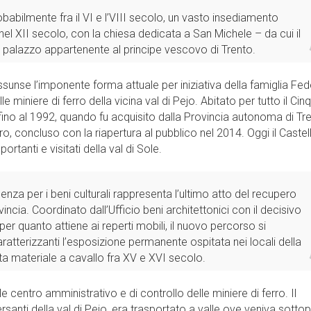
babilmente fra il VI e l’VIII secolo, un vasto insediamento
 nel XII secolo, con la chiesa dedicata a San Michele – da cui il
n palazzo appartenente al principe vescovo di Trento.
ssunse l’imponente forma attuale per iniziativa della famiglia Fede
 miniere di ferro della vicina val di Pejo. Abitato per tutto il Cin
 fino al 1992, quando fu acquisito dalla Provincia autonoma di Tre
o, concluso con la riapertura al pubblico nel 2014. Oggi il Castel
rtanti e visitati della val di Sole.
enza per i beni culturali rappresenta l’ultimo atto del recupero
ncia. Coordinato dall’Ufficio beni architettonici con il decisivo
per quanto attiene ai reperti mobili, il nuovo percorso si
aratterizzanti l’esposizione permanente ospitata nei locali della
 vita materiale a cavallo fra XV e XVI secolo.
le centro amministrativo e di controllo delle miniere di ferro. Il
versanti della val di Pejo, era trasportato a valle ove veniva sotto