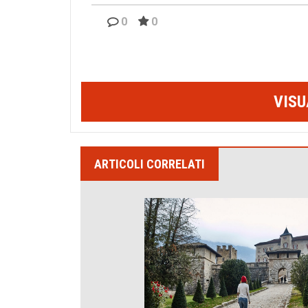
0
0
Fu al principio del XV secolo che il
Un b
castello assunse l’imponente forma
attuale - foto: Ufficio Stampa Pat
VISU
ARTICOLI CORRELATI