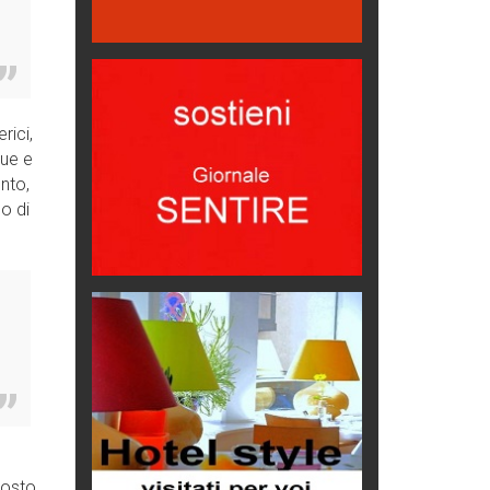
Come difendere la pelle dal sole
Proteggersi, sempre
Hotels, B&B e Ristoranti... 10 &
rici,
lode
que e
Le nostre recensioni
nto,
Bolzano: L'Eisenhut Boutique
lo di
Hotel
Oasi di piacere
Teodorico, sovrano illuminato
1500 anni dalla morte
Seconde case cambiano le scelte
degli italiani
Trend
Trentodoc Festival, bollicine di
montagna
eventi
posto