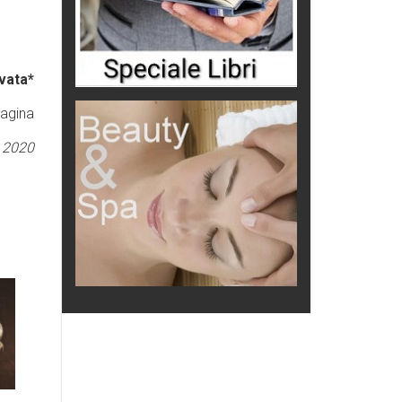
vata*
pagina
 2020