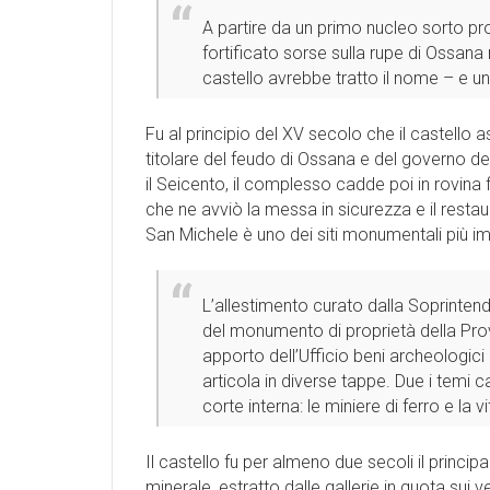
A partire da un primo nucleo sorto pro
fortificato sorse sulla rupe di Ossana
castello avrebbe tratto il nome – e u
Fu al principio del XV secolo che il castello a
titolare del feudo di Ossana e del governo delle
il Seicento, il complesso cadde poi in rovina
che ne avviò la messa in sicurezza e il restaur
San Michele è uno dei siti monumentali più impo
L’allestimento curato dalla Soprintend
del monumento di proprietà della Provi
apporto dell’Ufficio beni archeologici 
articola in diverse tappe. Due i temi c
corte interna: le miniere di ferro e la
Il castello fu per almeno due secoli il principa
minerale, estratto dalle gallerie in quota sui 