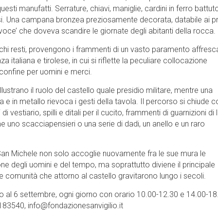
sti manufatti. Serrature, chiavi, maniglie, cardini in ferro battut
arsi. Una campana bronzea preziosamente decorata, databile ai pr
voce’ che doveva scandire le giornate degli abitanti della rocca.
ochi resti, provengono i frammenti di un vasto paramento affresc
 italiana e tirolese, in cui si riflette la peculiare collocazione
confine per uomini e merci.
llustrano il ruolo del castello quale presidio militare, mentre una
 e in metallo rievoca i gesti della tavola. Il percorso si chiude co
i vestiario, spilli e ditali per il cucito, frammenti di guarnizioni di li
ome uno scacciapensieri o una serie di dadi, un anello e un raro
i San Michele non solo accoglie nuovamente fra le sue mura le
ne degli uomini e del tempo, ma soprattutto diviene il principale
lle comunità che attorno al castello gravitarono lungo i secoli.
 fino al 6 settembre, ogni giorno con orario 10.00-12.30 e 14.00-18
4183540, info@fondazionesanvigilio.it