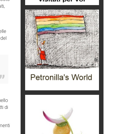
ti,
Grecia, le donne di Olympos
Viaggi
Ecco come salvare il viaggio
elle
aereo
 del
imprevisti...
C'era una volta la legge per le
valli del silenzio
Idee per il futuro
Torre dell'Orso, mare di Puglia
itinerari italiani
Boboli, il giardino della botanica
Gioielli italiani
ello
i di
Menzogne di stato
Le dichiarazioni di Maurizio Federico
menti
Chi è, e come difendersi dallo