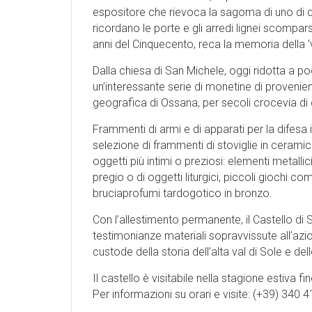
espositore che rievoca la sagoma di uno di que
ricordano le porte e gli arredi lignei scomp
anni del Cinquecento, reca la memoria della ‘
Dalla chiesa di San Michele, oggi ridotta a p
un’interessante serie di monetine di provenienza
geografica di Ossana, per secoli crocevia di 
Frammenti di armi e di apparati per la difesa i
selezione di frammenti di stoviglie in ceramica
oggetti più intimi o preziosi: elementi metallici d
pregio o di oggetti liturgici, piccoli giochi c
bruciaprofumi tardogotico in bronzo.
Con l’allestimento permanente, il Castello d
testimonianze materiali sopravvissute all’azio
custode della storia dell’alta val di Sole e de
Il castello è visitabile nella stagione estiva
Per informazioni su orari e visite: (+39) 340 