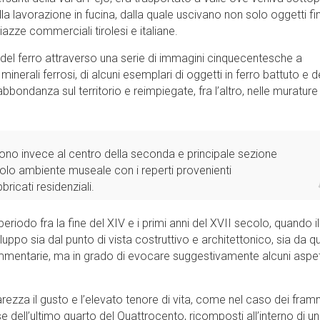
la lavorazione in fucina, dalla quale uscivano non solo oggetti fini
iazze commerciali tirolesi e italiane.
 del ferro attraverso una serie di immagini cinquecentesche a
rali ferrosi, di alcuni esemplari di oggetti in ferro battuto e d
abbondanza sul territorio e reimpiegate, fra l’altro, nelle murature
sono invece al centro della seconda e principale sezione
iccolo ambiente museale con i reperti provenienti
ricati residenziali.
periodo fra la fine del XIV e i primi anni del XVII secolo, quando il
po sia dal punto di vista costruttivo e architettonico, sia da qu
frammentarie, ma in grado di evocare suggestivamente alcuni aspett
iarezza il gusto e l’elevato tenore di vita, come nel caso dei fram
se dell’ultimo quarto del Quattrocento, ricomposti all’interno di un