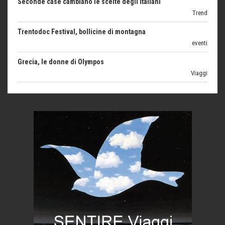
Trentodoc Festival, bollicine di montagna
eventi
Grecia, le donne di Olympos
Viaggi
Ecco come salvare il viaggio aereo
imprevisti...
C'era una volta la legge per le valli del silenzio
Idee per il futuro
Torre dell'Orso, mare di Puglia
itinerari italiani
Boboli, il giardino della botanica
Gioielli italiani
Menzogne di stato
Le dichiarazioni di Maurizio Federico
Chi è, e come difendersi dallo scammer