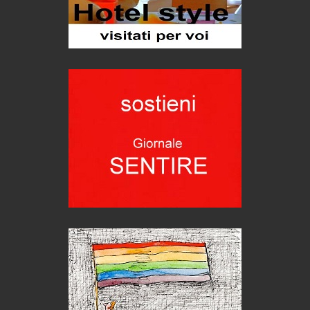
Bolzano: L'Eisenhut Boutique Hotel
Oasi di piacere
Teodorico, sovrano illuminato
1500 anni dalla morte
Seconde case cambiano le scelte degli italiani
Trend
Trentodoc Festival, bollicine di montagna
eventi
Grecia, le donne di Olympos
Viaggi
Ecco come salvare il viaggio aereo
imprevisti...
C'era una volta la legge per le valli del silenzio
Idee per il futuro