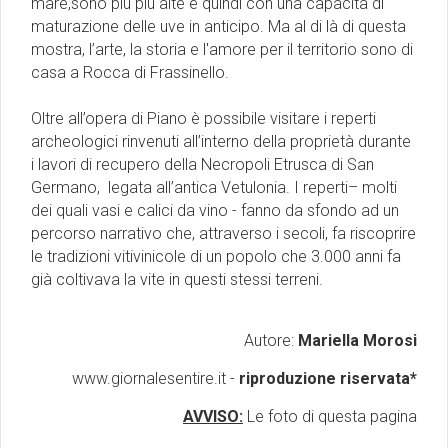
mare,sono più più alte e quindi con una capacità di
maturazione delle uve in anticipo. Ma al di là di questa
mostra, l’arte, la storia e l'amore per il territorio sono di
casa a Rocca di Frassinello.
Oltre all’opera di Piano è possibile visitare i reperti
archeologici rinvenuti all’interno della proprietà durante
i lavori di recupero della Necropoli Etrusca di San
Germano, legata all’antica Vetulonia. I reperti– molti
dei quali vasi e calici da vino - fanno da sfondo ad un
percorso narrativo che, attraverso i secoli, fa riscoprire
le tradizioni vitivinicole di un popolo che 3.000 anni fa
già coltivava la vite in questi stessi terreni.
Autore:
Mariella Morosi
www.giornalesentire.it -
riproduzione riservata*
AVVISO:
Le foto di questa pagina