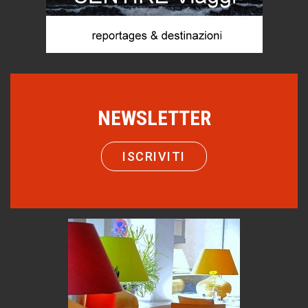
di Mirta B. Bono
Mio nonno, salvato dai russi
Storie...di storia
Macchine di guerra
Editoriale
NEWSLETTER
Turismo in Miniera
Puglia - Tra storia e recupero
ISCRIVITI
Castione, sotto il segno del castagno
Eventi
Emilio Isgrò, il cancellatore
ARTE militante
Come difendere la pelle dal sole
Proteggersi, sempre
Hotels, B&B e Ristoranti... 10 & lode
Le nostre recensioni