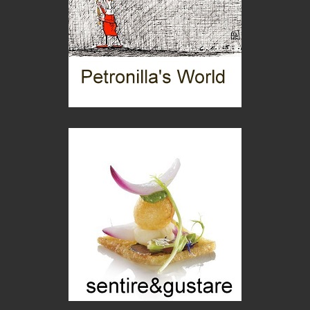
Torre dell'Orso, mare di Puglia
itinerari italiani
Boboli, il giardino della botanica
Gioielli italiani
Menzogne di stato
Le dichiarazioni di Maurizio Federico
Chi è, e come difendersi dallo scammer
di Mirta B. Bono
Mio nonno, salvato dai russi
Storie...di storia
Macchine di guerra
Editoriale
Turismo in Miniera
Puglia - Tra storia e recupero
Castione, sotto il segno del castagno
Eventi