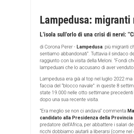
Lampedusa: migranti 
L'isola sull'orlo di una crisi di nervi: 
di Corona Perer -
Lampedusa
: più migranti ch
sentiamo abbandonati''. Tuttavia il sindaco d
raggiunto con la visita della Meloni. ''Fondi
lampeduani che lo accusano di aver venduto l
Lampedusa era già al top nel luglio 2022 ma ma
faccia del “blocco navale”: in queste 8 setti
state 19.000 nelle otto settimane precedenti 
dopo una sua recente visita.
''Era meglio se non ci andava'' commenta
Ma
candidato alla Presidenza della Provincia
predatore dell’Africa, per abbattere i salari dei
ricchi dobbiamo aiutarli a liberarsi (come nel 