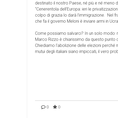
destinato il nostro Paese, né più e né meno di
"Cenerentola dell'Europa: ieri le privatizzazio
colpo di grazia lo darà l’immigrazione. Nel fr
che fa il governo Meloni è inviare armi in Ucrai
Come possiamo salvarci? In un solo modo: r
Marco Rizzo è chiarissimo da questo punto di 
Chiediamo l'abolizione delle elezioni perché 
mutui degli italiani siano impiccati, il vero 
0
0