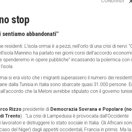
CONDIVIDI
no stop
''Ci sentiamo abbandonati''
e residenti. L'isola ormai è a pezzi, nell'orlo di una crisi di nervi: ''
ell'isola Mannino ha parlato nei giorni corsi dell'accordo econom
 che spenderemo in opere pubbliche'' incassando la polemica con i
'isola.
i si era visto che i migranti superassero il numero dei residenti.
mane dalla Tunisia in Italia sono sbarcate quasi 31.000 persone. 
all’accordo che la Meloni avrebbe stipulato con il governo tunis
rco Rizzo
presidente di
Democrazia Sovrana e Popolare (n
 di Trento
). ''La crisi di Lampedusa è provocata dall’Occidente
 lavoratori e distruggere lo stato sociale in Italia. Gli Africani so
caso del Niger) dagli appetiti occidentali, Francia in primis. Ma la