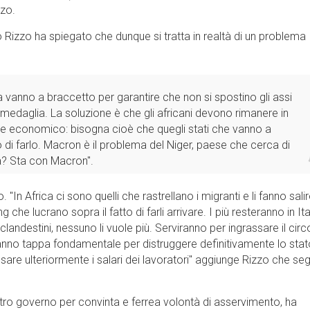
zzo.
Rizzo ha spiegato che dunque si tratta in realtà di un problema
ia vanno a braccetto per garantire che non si spostino gli assi
medaglia. La soluzione è che gli africani devono rimanere in
e economico: bisogna cioè che quegli stati che vanno a
i farlo. Macron è il problema del Niger, paese che cerca di
 fa? Sta con Macron".
In Africa ci sono quelli che rastrellano i migranti e li fanno salir
 che lucrano sopra il fatto di farli arrivare. I più resteranno in Ita
 clandestini, nessuno li vuole più. Serviranno per ingrassare il circ
saranno tappa fondamentale per distruggere definitivamente lo sta
are ulteriormente i salari dei lavoratori'' aggiunge Rizzo che seg
l nostro governo per convinta e ferrea volontà di asservimento, ha