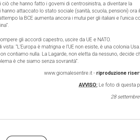
 ciò che hanno fatto i governi di centrosinistra, a diventare la
ni hanno attaccato lo stato sociale (sanità, scuola, pensioni) ora i
attempo la BCE aumenta ancora i mutui per gli italiani e l’unica c
na''.
ompere gli accordi capestro, uscire da UE e NATO.
vista: "L'Europa è matrigna e l'UE non esiste, è una colonia Usa
non contiamo nulla. La Lagarde, non eletta da nessuno, decide ch
problema è che siamo senza sovranità".
www.giornalesentire.it -
riproduzione riser
AVVISO:
Le foto di questa 
28 settembre