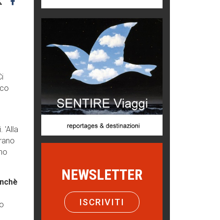
Macchine di guerra
Editoriale
Turismo in Miniera
Puglia - Tra storia e recupero
Ci
Castione, sotto il segno del
ico
castagno
Eventi
Emilio Isgrò, il cancellatore
ARTE militante
 'Alla
Erano
Come difendere la pelle dal sole
ino
Proteggersi, sempre
NEWSLETTER
onchè
Hotels, B&B e Ristoranti... 10 &
lode
ISCRIVITI
Le nostre recensioni
no
Bolzano: L'Eisenhut Boutique