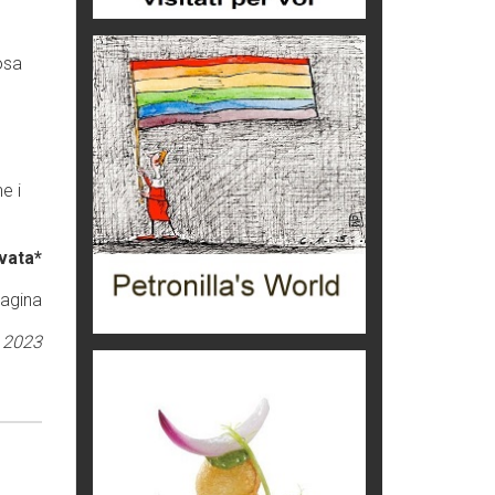
Idee per il futuro
l
Torre dell'Orso, mare di Puglia
osa
itinerari italiani
Boboli, il giardino della botanica
Gioielli italiani
.
e i
Menzogne di stato
Le dichiarazioni di Maurizio Federico
vata*
Chi è, e come difendersi dallo
scammer
pagina
di Mirta B. Bono
 2023
Mio nonno, salvato dai russi
Storie...di storia
Macchine di guerra
Editoriale