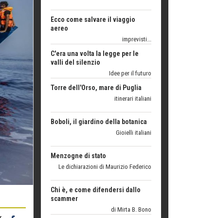
imprevisti...
C'era una volta la legge per le
valli del silenzio
Idee per il futuro
Torre dell'Orso, mare di Puglia
itinerari italiani
Boboli, il giardino della botanica
Gioielli italiani
Menzogne di stato
Le dichiarazioni di Maurizio Federico
Chi è, e come difendersi dallo
scammer
di Mirta B. Bono
Mio nonno, salvato dai russi
Storie...di storia