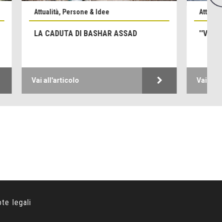
Attualità, Persone & Idee
 ROMEO
NO ALLA GUERRA, SENZA SE E SENZA
MA
Vai all'articolo
ote legali