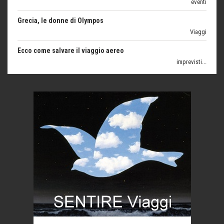
Grecia, le donne di Olympos
Viaggi
Ecco come salvare il viaggio aereo
imprevisti...
C'era una volta la legge per le valli del silenzio
Idee per il futuro
Torre dell'Orso, mare di Puglia
itinerari italiani
Boboli, il giardino della botanica
Gioielli italiani
Menzogne di stato
Le dichiarazioni di Maurizio Federico
Chi è, e come difendersi dallo scammer
di Mirta B. Bono
Mio nonno, salvato dai russi