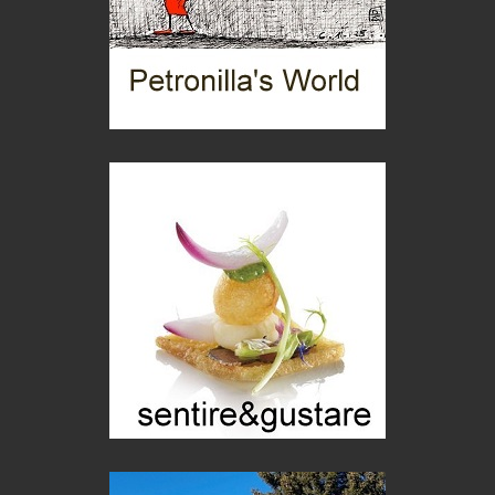
Gioielli italiani
Menzogne di stato
Le dichiarazioni di Maurizio Federico
Chi è, e come difendersi dallo scammer
di Mirta B. Bono
Mio nonno, salvato dai russi
Storie...di storia
Macchine di guerra
Editoriale
Turismo in Miniera
Puglia - Tra storia e recupero
Castione, sotto il segno del castagno
Eventi