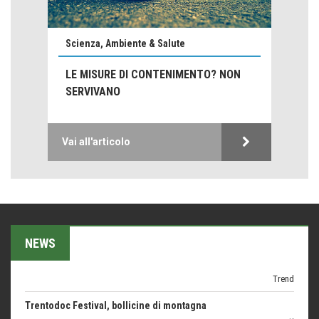
Emilio Isgrò, il cancellatore
ARTE militante
Scienza, Ambiente & Salute
Come difendere la pelle dal sole
LE MISURE DI CONTENIMENTO? NON
Proteggersi, sempre
SERVIVANO
Hotels, B&B e Ristoranti... 10 & lode
Le nostre recensioni
Vai all'articolo
Bolzano: L'Eisenhut Boutique Hotel
Oasi di piacere
Teodorico, sovrano illuminato
1500 anni dalla morte
Seconde case cambiano le scelte degli italiani
NEWS
Trend
Trentodoc Festival, bollicine di montagna
eventi