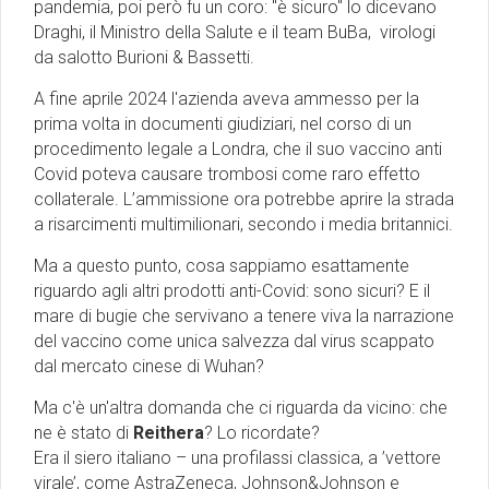
pandemia, poi però fu un coro: ''è sicuro'' lo dicevano
Draghi, il Ministro della Salute e il team BuBa, virologi
da salotto Burioni & Bassetti.
A fine aprile 2024 l'azienda aveva ammesso per la
prima volta in documenti giudiziari, nel corso di un
procedimento legale a Londra, che il suo vaccino anti
Covid poteva causare trombosi come raro effetto
collaterale. L’ammissione ora potrebbe aprire la strada
a risarcimenti multimilionari, secondo i media britannici.
Ma a questo punto, cosa sappiamo esattamente
riguardo agli altri prodotti anti-Covid: sono sicuri? E il
mare di bugie che servivano a tenere viva la narrazione
del vaccino come unica salvezza dal virus scappato
dal mercato cinese di Wuhan?
Ma c'è un'altra domanda che ci riguarda da vicino: che
ne è stato di
Reithera
? Lo ricordate?
Era il siero italiano – una profilassi classica, a ’vettore
virale’, come AstraZeneca, Johnson&Johnson e