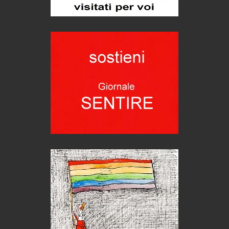
Teodorico, sovrano illuminato
1500 anni dalla morte
Seconde case cambiano le scelte degli italiani
Trend
Trentodoc Festival, bollicine di montagna
eventi
Grecia, le donne di Olympos
Viaggi
Ecco come salvare il viaggio aereo
imprevisti...
C'era una volta la legge per le valli del silenzio
Idee per il futuro
Torre dell'Orso, mare di Puglia
itinerari italiani
Boboli, il giardino della botanica