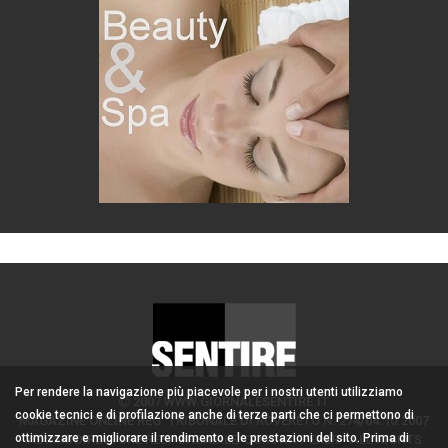
Per rendere la navigazione più piacevole per i nostri utenti utilizziamo
2007 WWW.GIORNALESENTIRE.IT
cookie tecnici e di profilazione anche di terze parti che ci permettono di
MAGAZINE ONLINE REG. TRIBUNALE DI ROVERETO N. 274/04.10.2007
ottimizzare e migliorare il rendimento e le prestazioni del sito. Prima di
ADMIN/DIRETTORE RESPONSABILE: CORONA PERER - ALL RIGHTS