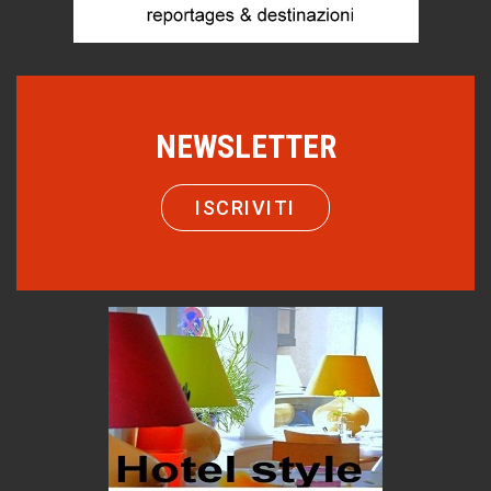
Storie...di storia
Macchine di guerra
Editoriale
Turismo in Miniera
Puglia - Tra storia e recupero
NEWSLETTER
Castione, sotto il segno del castagno
Eventi
ISCRIVITI
Emilio Isgrò, il cancellatore
ARTE militante
Come difendere la pelle dal sole
Proteggersi, sempre
Hotels, B&B e Ristoranti... 10 & lode
Le nostre recensioni
Bolzano: L'Eisenhut Boutique Hotel
Oasi di piacere