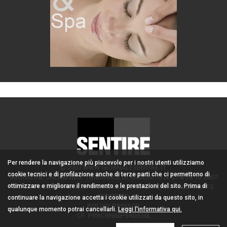
Per rendere la navigazione più piacevole per i nostri utenti utilizziamo
2007 WWW.GIORNALESENTIRE.IT
cookie tecnici e di profilazione anche di terze parti che ci permettono di
MAGAZINE ONLINE REG. TRIBUNALE DI ROVERETO N. 274/04.10.2007
ottimizzare e migliorare il rendimento e le prestazioni del sito. Prima di
ADMIN/DIRETTORE RESPONSABILE: CORONA PERER - ALL RIGHTS
RESERVED
continuare la navigazione accetta i cookie utilizzati da questo sito, in
POLICY PRIVACY
qualunque momento potrai cancellarli.
Leggi l'informativa qui.
CF: PRRCRN60P59D530L