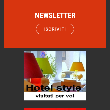
Macchine di guerra
Editoriale
NEWSLETTER
Turismo in Miniera
Puglia - Tra storia e recupero
ISCRIVITI
Castione, sotto il segno del castagno
Eventi
Emilio Isgrò, il cancellatore
ARTE militante
Come difendere la pelle dal sole
Proteggersi, sempre
Hotels, B&B e Ristoranti... 10 & lode
Le nostre recensioni
Bolzano: L'Eisenhut Boutique Hotel
Oasi di piacere
Teodorico, sovrano illuminato