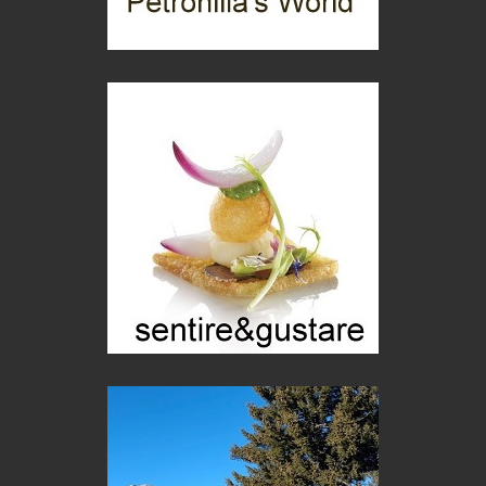
Menzogne di stato
Le dichiarazioni di Maurizio Federico
Chi è, e come difendersi dallo scammer
di Mirta B. Bono
Mio nonno, salvato dai russi
Storie...di storia
Macchine di guerra
Editoriale
Turismo in Miniera
Puglia - Tra storia e recupero
Castione, sotto il segno del castagno
Eventi