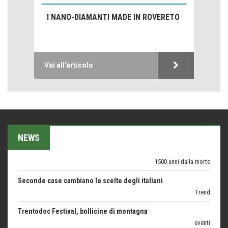
Emilio Isgrò, il cancellatore
I NANO-DIAMANTI MADE IN ROVERETO
ARTE militante
Come difendere la pelle dal sole
Proteggersi, sempre
Vai all'articolo
Hotels, B&B e Ristoranti... 10 & lode
Le nostre recensioni
Bolzano: L'Eisenhut Boutique Hotel
Oasi di piacere
Teodorico, sovrano illuminato
NEWS
1500 anni dalla morte
Seconde case cambiano le scelte degli italiani
Trend
Trentodoc Festival, bollicine di montagna
eventi
Grecia, le donne di Olympos