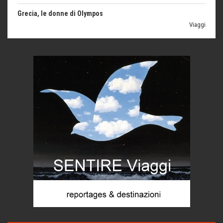
Viaggi
Ecco come salvare il viaggio aereo
imprevisti...
C'era una volta la legge per le valli del silenzio
Idee per il futuro
Torre dell'Orso, mare di Puglia
itinerari italiani
Boboli, il giardino della botanica
Gioielli italiani
Menzogne di stato
Le dichiarazioni di Maurizio Federico
Chi è, e come difendersi dallo scammer
di Mirta B. Bono
Mio nonno, salvato dai russi
Storie...di storia