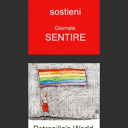
1500 anni dalla morte
Seconde case cambiano le scelte degli italiani
Trend
Trentodoc Festival, bollicine di montagna
eventi
Grecia, le donne di Olympos
Viaggi
Ecco come salvare il viaggio aereo
imprevisti...
C'era una volta la legge per le valli del silenzio
Idee per il futuro
Torre dell'Orso, mare di Puglia
itinerari italiani
Boboli, il giardino della botanica
Gioielli italiani