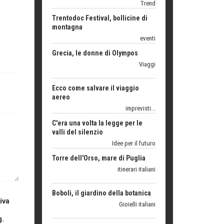
montagna
eventi
Grecia, le donne di Olympos
Viaggi
Ecco come salvare il viaggio
aereo
imprevisti...
C'era una volta la legge per le
valli del silenzio
Idee per il futuro
Torre dell'Orso, mare di Puglia
itinerari italiani
Boboli, il giardino della botanica
Gioielli italiani
iva
Menzogne di stato
g.
Le dichiarazioni di Maurizio Federico