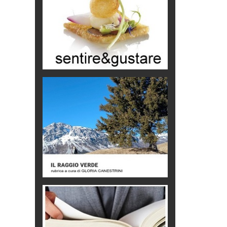
Mio nonno, salvato dai russi
Storie...di storia
Macchine di guerra
Editoriale
Turismo in Miniera
Puglia - Tra storia e recupero
Castione, sotto il segno del
castagno
Eventi