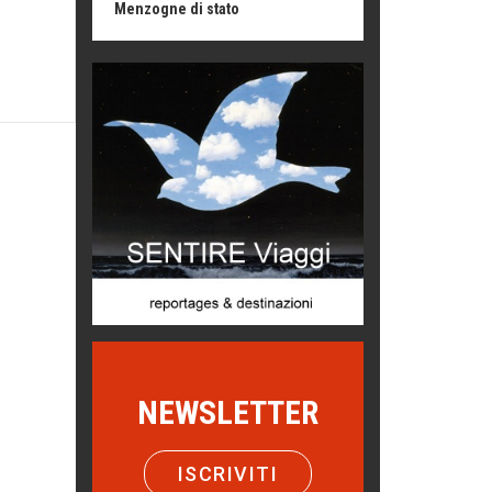
Chi è, e come difendersi dallo
scammer
di Mirta B. Bono
Mio nonno, salvato dai russi
Storie...di storia
Macchine di guerra
Editoriale
Turismo in Miniera
Puglia - Tra storia e recupero
Castione, sotto il segno del
castagno
Eventi
NEWSLETTER
Emilio Isgrò, il cancellatore
ARTE militante
ISCRIVITI