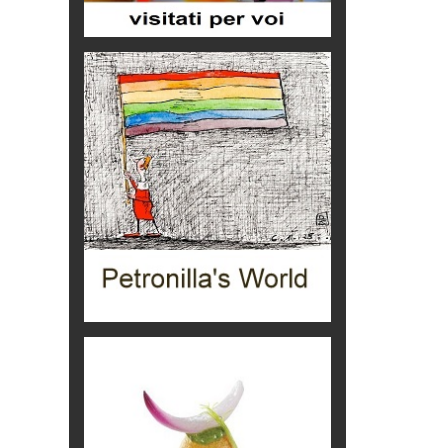
Viaggi
Ecco come salvare il viaggio
aereo
imprevisti...
C'era una volta la legge per le
valli del silenzio
Idee per il futuro
Torre dell'Orso, mare di Puglia
itinerari italiani
Boboli, il giardino della botanica
Gioielli italiani
Menzogne di stato
Le dichiarazioni di Maurizio Federico
Chi è, e come difendersi dallo
scammer
di Mirta B. Bono