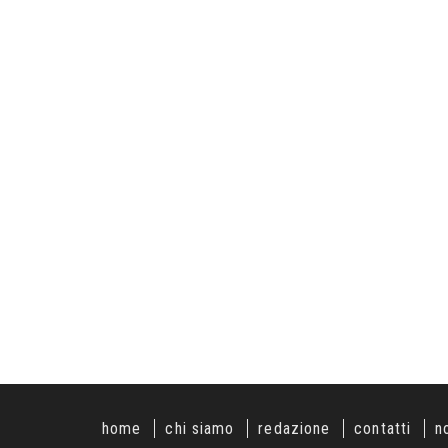
home
chi siamo
redazione
contatti
n