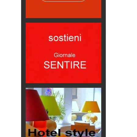
Come difendere la pelle dal sole
Proteggersi, sempre
Hotels, B&B e Ristoranti... 10 &
lode
Le nostre recensioni
Bolzano: L'Eisenhut Boutique
Hotel
Oasi di piacere
Teodorico, sovrano illuminato
1500 anni dalla morte
Seconde case cambiano le scelte
degli italiani
Trend
Trentodoc Festival, bollicine di
montagna
eventi
Grecia, le donne di Olympos