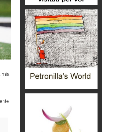
eventi
Grecia, le donne di Olympos
Viaggi
Ecco come salvare il viaggio
aereo
imprevisti...
C'era una volta la legge per le
valli del silenzio
Idee per il futuro
a mia
Torre dell'Orso, mare di Puglia
itinerari italiani
Boboli, il giardino della botanica
mente
Gioielli italiani
Menzogne di stato
Le dichiarazioni di Maurizio Federico