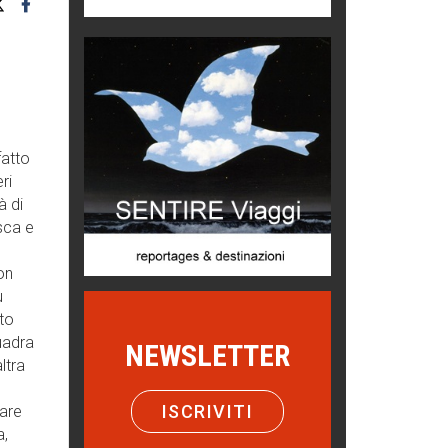
Menzogne di stato
Le dichiarazioni di Maurizio Federico
Chi è, e come difendersi dallo
scammer
di Mirta B. Bono
fatto
Mio nonno, salvato dai russi
ri
Storie...di storia
à di
sca e
Macchine di guerra
Editoriale
on
ù
Turismo in Miniera
to
Puglia - Tra storia e recupero
uadra
NEWSLETTER
ltra
Castione, sotto il segno del
castagno
ISCRIVITI
nare
Eventi
a,