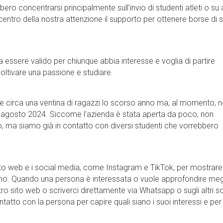
bero concentrarsi principalmente sull'invio di studenti atleti o su a
centro della nostra attenzione il supporto per ottenere borse di 
a essere valido per chiunque abbia interesse e voglia di partire
coltivare una passione e studiare.
tire circa una ventina di ragazzi lo scorso anno ma, al momento, n
er agosto 2024. Siccome l’azienda è stata aperta da poco, non
, ma siamo già in contatto con diversi studenti che vorrebbero
ito web e i social media, come Instagram e TikTok, per mostrare 
iamo. Quando una persona è interessata o vuole approfondire meg
o sito web o scriverci direttamente via Whatsapp o sugli altri so
atto con la persona per capire quali siano i suoi interessi e per