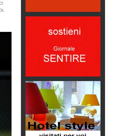
i.
Emilio Isgrò, il cancellatore
i,
ARTE militante
Come difendere la pelle dal sole
Proteggersi, sempre
Hotels, B&B e Ristoranti... 10 &
lode
Le nostre recensioni
Bolzano: L'Eisenhut Boutique
Hotel
Oasi di piacere
Teodorico, sovrano illuminato
1500 anni dalla morte
Seconde case cambiano le scelte
degli italiani
Trend
Trentodoc Festival, bollicine di
montagna