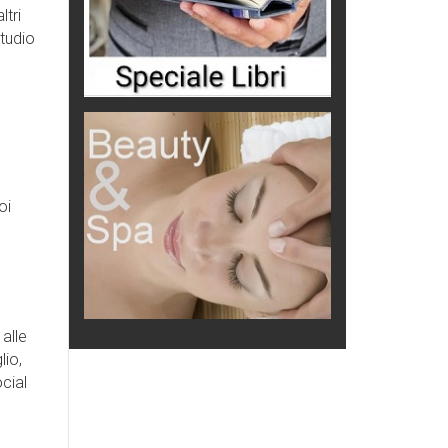
ltri
studio
oi
alle
lio,
cial