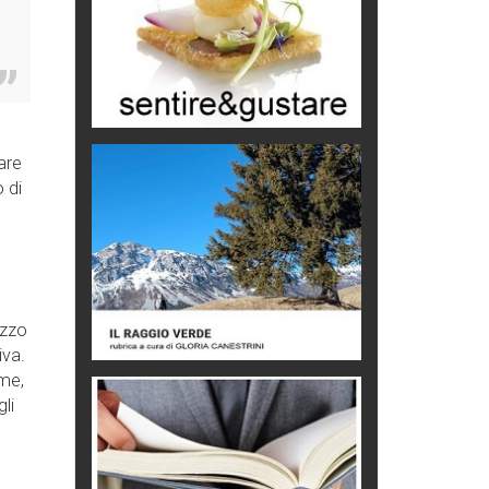
Chi è, e come difendersi dallo
scammer
di Mirta B. Bono
Mio nonno, salvato dai russi
Storie...di storia
o
are
Macchine di guerra
 di
Editoriale
Turismo in Miniera
Puglia - Tra storia e recupero
azzo
Castione, sotto il segno del
castagno
iva.
Eventi
 me,
li