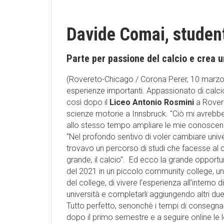
Davide Comai, stude
Parte per passione del calcio e crea u
(Rovereto-Chicago / Corona Perer, 10 marzo
esperienze importanti. Appassionato di calcio
così dopo il
Liceo Antonio Rosmini
a Rovere
scienze motorie a Innsbruck. ''Ciò mi avreb
allo stesso tempo ampliare le mie conoscenze 
''Nel profondo sentivo di voler cambiare univ
trovavo un percorso di studi che facesse al 
grande, il calcio''. Ed ecco la grande opportuni
del 2021 in un piccolo community college, un'
del college, di vivere l’esperienza all’interno di
università e completarli aggiungendo altri due 
Tutto perfetto, senonchè i tempi di consegna 
dopo il primo semestre e a seguire online le l