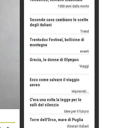
degli italiani
Trend
Trentodoc Festival, bollicine di
montagna
eventi
Grecia, le donne di Olympos
Viaggi
Ecco come salvare il viaggio
aereo
imprevisti...
C'era una volta la legge per le
valli del silenzio
Idee per il futuro
Torre dell'Orso, mare di Puglia
itinerari italiani
Boboli, il giardino della botanica
Gioielli italiani