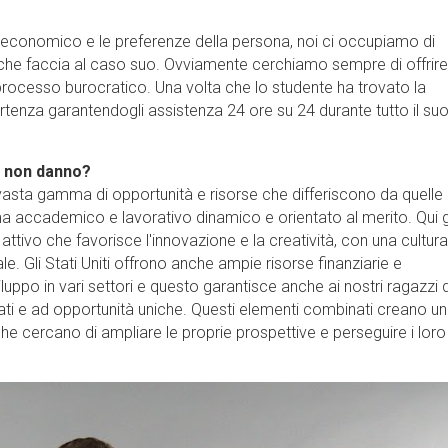
get economico e le preferenze della persona, noi ci occupiamo di
 che faccia al caso suo. Ovviamente cerchiamo sempre di offrire
l processo burocratico. Una volta che lo studente ha trovato la
rtenza garantendogli assistenza 24 ore su 24 durante tutto il su
pa non danno?
una vasta gamma di opportunità e risorse che differiscono da quelle
stema accademico e lavorativo dinamico e orientato al merito. Qui g
tivo che favorisce l'innovazione e la creatività, con una cultur
le. Gli Stati Uniti offrono anche ampie risorse finanziarie e
luppo in vari settori e questo garantisce anche ai nostri ragazzi d
ati e ad opportunità uniche. Questi elementi combinati creano un
e cercano di ampliare le proprie prospettive e perseguire i loro