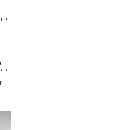
 più
o
li
a che
i