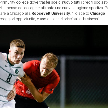
mmunity college dove trasferisce di nuovo tutti i crediti scolastic
nella mensa del college e affronta una nuova stagione sportiva. Po
dare a Chicago alla
Roosevelt University.
''Ho scelto
Chicago
maggiori opportunità, e uno dei centri principali di business''.