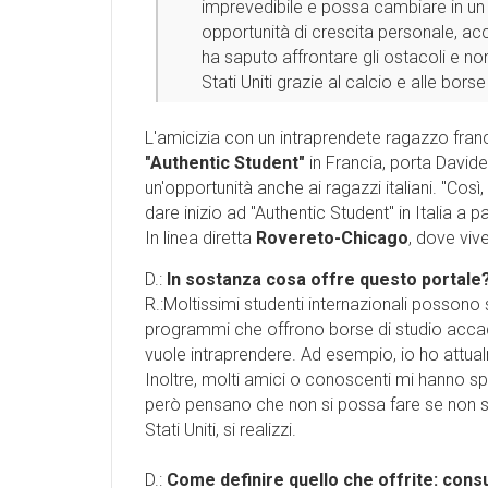
imprevedibile e possa cambiare in un 
opportunità di crescita personale, ac
ha saputo affrontare gli ostacoli e non
Stati Uniti grazie al calcio e alle borse
L'amicizia con un intraprendete ragazzo fran
"Authentic Student"
in Francia, porta Davide
un'opportunità anche ai ragazzi italiani. ''Co
dare inizio ad "Authentic Student" in Italia a p
In linea diretta
Rovereto-Chicago
, dove viv
D.:
In sostanza cosa offre questo portale
R.:Moltissimi studenti internazionali possono
programmi che offrono borse di studio accade
vuole intraprendere. Ad esempio, io ho attua
Inoltre, molti amici o conoscenti mi hanno sp
però pensano che non si possa fare se non si p
Stati Uniti, si realizzi.
D.:
Come definire quello che offrite: cons