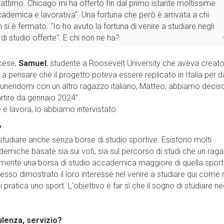
attimo. Chicago mi ha offerto fin dal primo istante moltissime
cademica e lavorativa". Una fortuna che però è arrivata a chi
 si è fermato. "Io ho avuto la fortuna di venire a studiare negli
 di studio offerte''. E chi non ne ha?
cese,
Samuel
, studente a Roosevelt University che aveva creat
 a pensare che il progetto poteva essere replicato in Italia per d
sì, unendomi con un altro ragazzo italiano, Matteo, abbiamo deciso
artire da gennaio 2024''.
e e lavora, lo abbiamo intervistato.
?
 studiare anche senza borse di studio sportive. Esistono molti
miche basate sia sui voti, sia sul percorso di studi che un rag
lmente una borsa di studio accademica maggiore di quella sport
esso dimostrato il loro interesse nel venire a studiare qui come
ratica uno sport. L'obiettivo è far sì che il sogno di studiare neg
ulenza, servizio?