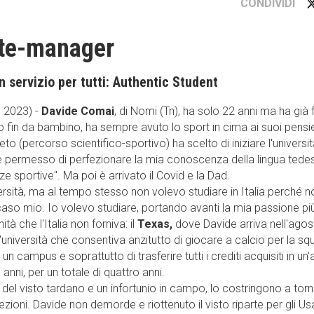
CONDIVIDI
nte-manager
n servizio per tutti: Authentic Student
 2023) -
Davide Comai
, di Nomi (Tn), ha solo 22 anni ma ha già 
 fin da bambino, ha sempre avuto lo sport in cima ai suoi pensie
to (percorso scientifico-sportivo) ha scelto di iniziare l'universit
be permesso di perfezionare la mia conoscenza della lingua tede
sportive''. Ma poi è arrivato il Covid e la Dad.
ersità, ma al tempo stesso non volevo studiare in Italia perché n
caso mio. Io volevo studiare, portando avanti la mia passione pi
tà che l'Italia non forniva: il
Texas,
dove Davide arriva nell'agos
università che consentiva anzitutto di giocare a calcio per la sq
 un campus e soprattutto di trasferire tutti i crediti acquisiti in un'a
anni, per un totale di quattro anni.
del visto tardano e un infortunio in campo, lo costringono a tor
ezioni. Davide non demorde e riottenuto il visto riparte per gli Us