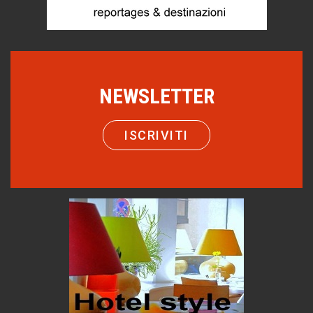
di Mirta B. Bono
Mio nonno, salvato dai russi
Storie...di storia
Macchine di guerra
NEWSLETTER
Editoriale
Turismo in Miniera
ISCRIVITI
Puglia - Tra storia e recupero
Castione, sotto il segno del castagno
Eventi
Emilio Isgrò, il cancellatore
ARTE militante
Come difendere la pelle dal sole
Proteggersi, sempre
Hotels, B&B e Ristoranti... 10 & lode
Le nostre recensioni