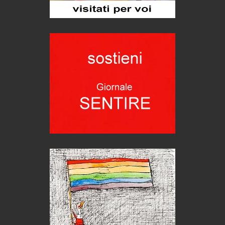
Bolzano: L'Eisenhut Boutique Hotel
Oasi di piacere
Teodorico, sovrano illuminato
1500 anni dalla morte
Seconde case cambiano le scelte degli italiani
Trend
Trentodoc Festival, bollicine di montagna
eventi
Grecia, le donne di Olympos
Viaggi
Ecco come salvare il viaggio aereo
imprevisti...
C'era una volta la legge per le valli del silenzio
Idee per il futuro
Torre dell'Orso, mare di Puglia