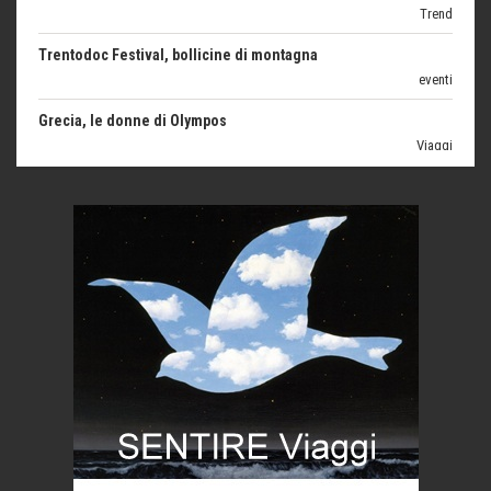
Trentodoc Festival, bollicine di montagna
eventi
Grecia, le donne di Olympos
Viaggi
Ecco come salvare il viaggio aereo
imprevisti...
C'era una volta la legge per le valli del silenzio
Idee per il futuro
Torre dell'Orso, mare di Puglia
itinerari italiani
Boboli, il giardino della botanica
Gioielli italiani
Menzogne di stato
Le dichiarazioni di Maurizio Federico
Chi è, e come difendersi dallo scammer