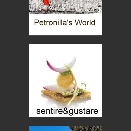
itinerari italiani
Boboli, il giardino della botanica
Gioielli italiani
Menzogne di stato
Le dichiarazioni di Maurizio Federico
Chi è, e come difendersi dallo scammer
di Mirta B. Bono
Mio nonno, salvato dai russi
Storie...di storia
Macchine di guerra
Editoriale
Turismo in Miniera
Puglia - Tra storia e recupero
Castione, sotto il segno del castagno
Eventi