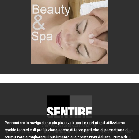
Per rendere la navigazione più piacevole per i nostri utenti utilizziamo
2007 WWW.GIORNALESENTIRE.IT
cookie tecnici e di profilazione anche di terze parti che ci permettono di
MAGAZINE ONLINE REG. TRIBUNALE DI ROVERETO N. 274/04.10.2007
ottimizzare e migliorare il rendimento e le prestazioni del sito. Prima di
ADMIN/DIRETTORE RESPONSABILE: CORONA PERER - ALL RIGHTS