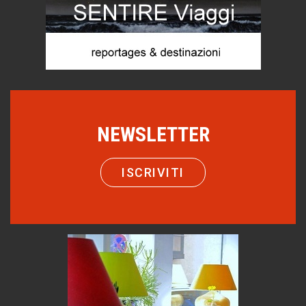
Torre dell'Orso, mare di Puglia
itinerari italiani
Boboli, il giardino della botanica
Gioielli italiani
Menzogne di stato
Le dichiarazioni di Maurizio Federico
NEWSLETTER
Chi è, e come difendersi dallo scammer
di Mirta B. Bono
ISCRIVITI
Come distingueremo il vero dal falso?
intelligenza artificiale
Agordino - Vacanze per la famiglia
Montagna italiana
Emilio Isgrò, il cancellatore
ARTE militante
Hotels, B&B e Ristoranti... 10 & lode