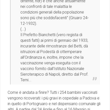
difterite, ndr) e che anche attualmente
nei confronti di tale malattia le
condizioni generali della popolazione
sono più che soddisfacenti” (Gruaro 24-
12-1932).
(...)
Il Prefetto Bianchetti (vero regista di
questi fatti) ai primi di gennaio del 1933,
incurante delle rimostranze del Betti, dà
istruzioni al Podestà di ottemperare
all’Ordinanza e, inoltre, impone che la
vaccinazione venga eseguita con il
vaccino fornito dall’Istituto Nazionale
Sieroterapico di Napoli, diretto dal Prof.
Terni...
Come è andata a finire? Tutti i 254 bambini vaccinati
vengono ricoverati: i più gravi in ospedale a Padova e
in quello di Portogruaro e nel dispensario comunale gli
altri. A partire dal 24 Aprile e fino al 16 Maggio si