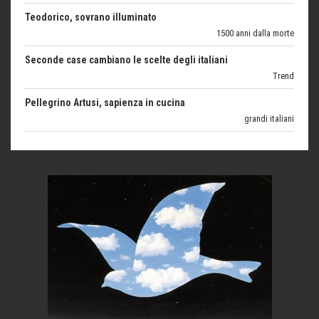
1500 anni dalla morte
Seconde case cambiano le scelte degli italiani
Trend
Pellegrino Artusi, sapienza in cucina
grandi italiani
Germinale-Monferrato Art Fest
Arte
Corsica: bella, selvaggia, naturale. E vicina
Destinazioni
Trentodoc Festival, bollicine di montagna
eventi
Grecia, le donne di Olympos
Viaggi
C'era una volta la legge per le valli del silenzio
Idee per il futuro