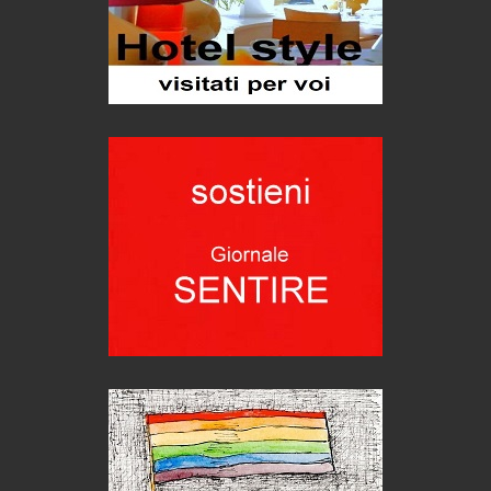
Le nostre recensioni
Bolzano: L'Eisenhut Boutique Hotel
Oasi di piacere
Forte San Pellegrino e i sentieri della Grande Guerra
Esperienze
Teodorico, sovrano illuminato
1500 anni dalla morte
Seconde case cambiano le scelte degli italiani
Trend
Pellegrino Artusi, sapienza in cucina
grandi italiani
Germinale-Monferrato Art Fest
Arte
Corsica: bella, selvaggia, naturale. E vicina
Destinazioni