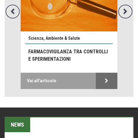
Come distingueremo il vero dal falso?
intelligenza artificiale
Scienza, Ambiente & Salute
Agordino - Vacanze per la famiglia
Montagna italiana
FARMACOVIGILANZA TRA CONTROLLI
E SPERIMENTAZIONI
Emilio Isgrò, il cancellatore
ARTE militante
Hotels, B&B e Ristoranti... 10 & lode
Vai all'articolo
Le nostre recensioni
Bolzano: L'Eisenhut Boutique Hotel
Oasi di piacere
Forte San Pellegrino e i sentieri della Grande Guerra
Esperienze
NEWS
Teodorico, sovrano illuminato