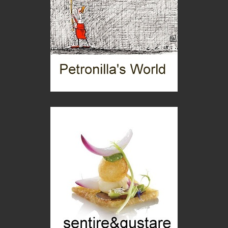
Trentodoc Festival, bollicine di montagna
eventi
Grecia, le donne di Olympos
Viaggi
C'era una volta la legge per le valli del silenzio
Idee per il futuro
Torre dell'Orso, mare di Puglia
itinerari italiani
Boboli, il giardino della botanica
Gioielli italiani
Menzogne di stato
Le dichiarazioni di Maurizio Federico
Chi è, e come difendersi dallo scammer
di Mirta B. Bono