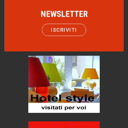
Picasso. Il linguaggio delle idee
NEWSLETTER
Vite d'arte
Come difendere la pelle dal sole
Proteggersi, sempre
ISCRIVITI
Hotels, B&B e Ristoranti... 10 & lode
Le nostre recensioni
Bolzano: L'Eisenhut Boutique Hotel
Oasi di piacere
Teodorico, sovrano illuminato
1500 anni dalla morte
Seconde case cambiano le scelte degli italiani
Trend
Trentodoc Festival, bollicine di montagna
eventi
Grecia, le donne di Olympos