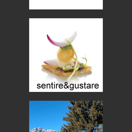
Macchine di guerra
Editoriale
Turismo in Miniera
Puglia - Tra storia e recupero
Castione, sotto il segno del castagno
Eventi
Picasso. Il linguaggio delle idee
Vite d'arte