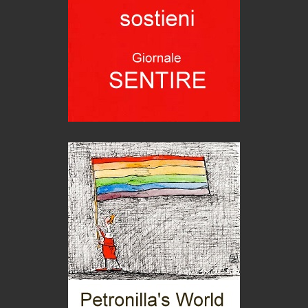
Viaggi
Ecco come salvare il viaggio aereo
imprevisti...
C'era una volta la legge per le valli del silenzio
Idee per il futuro
Torre dell'Orso, mare di Puglia
itinerari italiani
Boboli, il giardino della botanica
Gioielli italiani
Menzogne di stato
Le dichiarazioni di Maurizio Federico
Chi è, e come difendersi dallo scammer
di Mirta B. Bono
Mio nonno, salvato dai russi
Storie...di storia