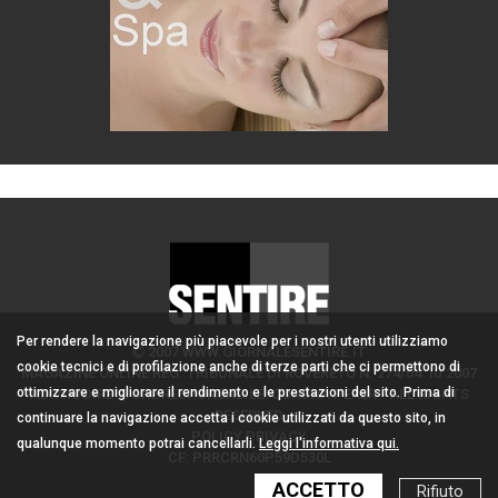
Per rendere la navigazione più piacevole per i nostri utenti utilizziamo
2007 WWW.GIORNALESENTIRE.IT
cookie tecnici e di profilazione anche di terze parti che ci permettono di
MAGAZINE ONLINE REG. TRIBUNALE DI ROVERETO N. 274/04.10.2007
ottimizzare e migliorare il rendimento e le prestazioni del sito. Prima di
ADMIN/DIRETTORE RESPONSABILE: CORONA PERER - ALL RIGHTS
RESERVED
continuare la navigazione accetta i cookie utilizzati da questo sito, in
POLICY PRIVACY
qualunque momento potrai cancellarli.
Leggi l'informativa qui.
CF: PRRCRN60P59D530L
ACCETTO
Rifiuto