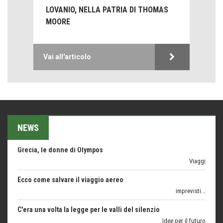
Bolzano: L'Eisenhut Boutique Hotel
LOVANIO, NELLA PATRIA DI THOMAS
Oasi di piacere
MOORE
Teodorico, sovrano illuminato
1500 anni dalla morte
Vai all'articolo
Seconde case cambiano le scelte degli italiani
Trend
Trentodoc Festival, bollicine di montagna
eventi
Grecia, le donne di Olympos
NEWS
Viaggi
Ecco come salvare il viaggio aereo
imprevisti...
C'era una volta la legge per le valli del silenzio
Idee per il futuro
Torre dell'Orso, mare di Puglia