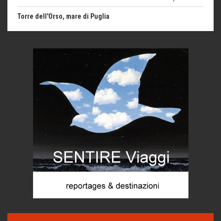
itinerari italiani
Boboli, il giardino della botanica
Gioielli italiani
Menzogne di stato
Le dichiarazioni di Maurizio Federico
Chi è, e come difendersi dallo scammer
di Mirta B. Bono
Mio nonno, salvato dai russi
Storie...di storia
Macchine di guerra
Editoriale
Turismo in Miniera
Puglia - Tra storia e recupero
Castione, sotto il segno del castagno
Eventi