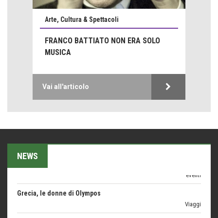
Proteggersi, sempre
Arte, Cultura & Spettacoli
Hotels, B&B e Ristoranti... 10 & lode
Le nostre recensioni
FRANCO BATTIATO NON ERA SOLO
MUSICA
Bolzano: L'Eisenhut Boutique Hotel
Oasi di piacere
Teodorico, sovrano illuminato
Vai all'articolo
1500 anni dalla morte
Seconde case cambiano le scelte degli italiani
Trend
Trentodoc Festival, bollicine di montagna
NEWS
eventi
Grecia, le donne di Olympos
Viaggi
Ecco come salvare il viaggio aereo
imprevisti...