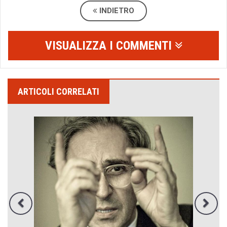
INDIETRO
VISUALIZZA I COMMENTI
ARTICOLI CORRELATI
Emilio Isgrò, il cancellatore
ARTE militante
Come difendere la pelle dal sole