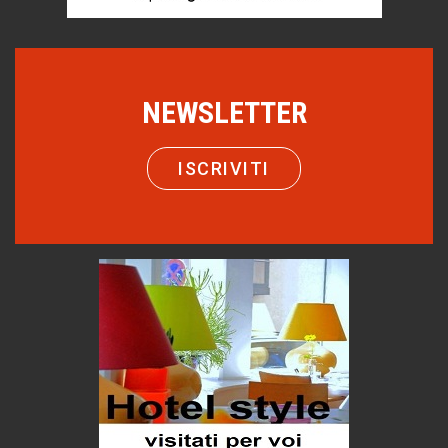
Puglia - Tra storia e recupero
Castione, sotto il segno del castagno
Eventi
NEWSLETTER
Emilio Isgrò, il cancellatore
ARTE militante
ISCRIVITI
Come difendere la pelle dal sole
Proteggersi, sempre
Hotels, B&B e Ristoranti... 10 & lode
Le nostre recensioni
Bolzano: L'Eisenhut Boutique Hotel
Oasi di piacere
Teodorico, sovrano illuminato
1500 anni dalla morte
Seconde case cambiano le scelte degli italiani
Trend