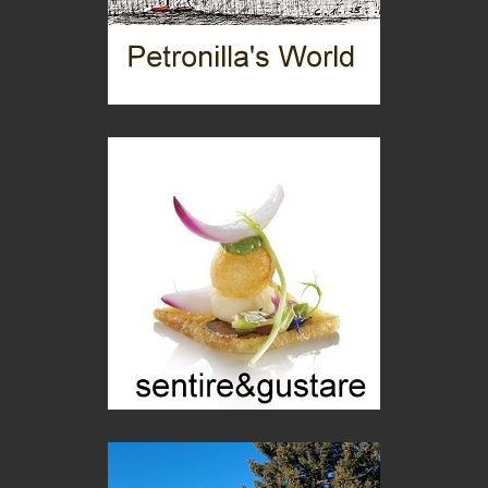
Chi è, e come difendersi dallo scammer
di Mirta B. Bono
Mio nonno, salvato dai russi
Storie...di storia
Macchine di guerra
Editoriale
Turismo in Miniera
Puglia - Tra storia e recupero
Castione, sotto il segno del castagno
Eventi