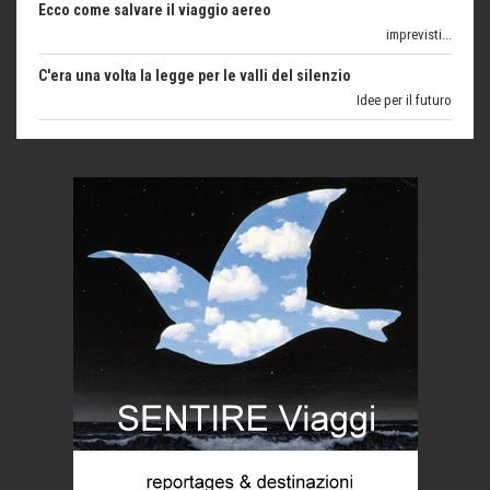
C'era una volta la legge per le valli del silenzio
Idee per il futuro
Torre dell'Orso, mare di Puglia
itinerari italiani
Boboli, il giardino della botanica
Gioielli italiani
Menzogne di stato
Le dichiarazioni di Maurizio Federico
Chi è, e come difendersi dallo scammer
di Mirta B. Bono
Mio nonno, salvato dai russi
Storie...di storia
Macchine di guerra
Editoriale
Turismo in Miniera