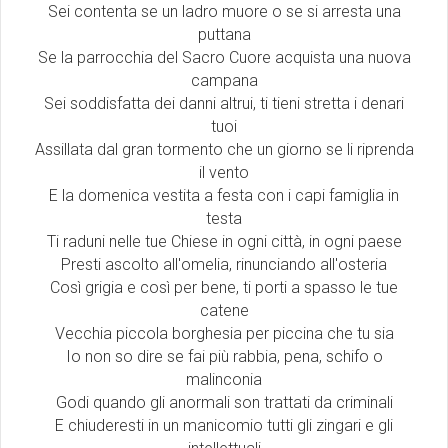
Sei contenta se un ladro muore o se si arresta una
puttana
Se la parrocchia del Sacro Cuore acquista una nuova
campana
Sei soddisfatta dei danni altrui, ti tieni stretta i denari
tuoi
Assillata dal gran tormento che un giorno se li riprenda
il vento
E la domenica vestita a festa con i capi famiglia in
testa
Ti raduni nelle tue Chiese in ogni città, in ogni paese
Presti ascolto all'omelia, rinunciando all'osteria
Così grigia e così per bene, ti porti a spasso le tue
catene
Vecchia piccola borghesia per piccina che tu sia
Io non so dire se fai più rabbia, pena, schifo o
malinconia
Godi quando gli anormali son trattati da criminali
E chiuderesti in un manicomio tutti gli zingari e gli