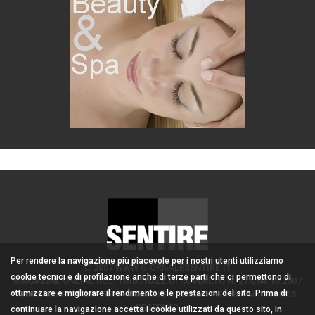
Per rendere la navigazione più piacevole per i nostri utenti utilizziamo
2007 WWW.GIORNALESENTIRE.IT
cookie tecnici e di profilazione anche di terze parti che ci permettono di
MAGAZINE ONLINE REG. TRIBUNALE DI ROVERETO N. 274/04.10.2007
ottimizzare e migliorare il rendimento e le prestazioni del sito. Prima di
ADMIN/DIRETTORE RESPONSABILE: CORONA PERER - ALL RIGHTS
RESERVED
continuare la navigazione accetta i cookie utilizzati da questo sito, in