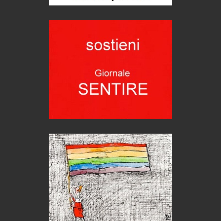
Trentodoc Festival, bollicine di montagna
eventi
Grecia, le donne di Olympos
Viaggi
Ecco come salvare il viaggio aereo
imprevisti...
C'era una volta la legge per le valli del silenzio
Idee per il futuro
Torre dell'Orso, mare di Puglia
itinerari italiani
Boboli, il giardino della botanica
Gioielli italiani
Menzogne di stato
Le dichiarazioni di Maurizio Federico