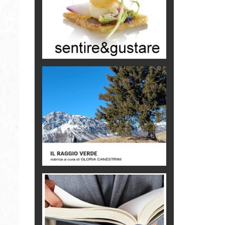
Turismo in Miniera
Puglia - Tra storia e recupero
Castione, sotto il segno del
castagno
Eventi