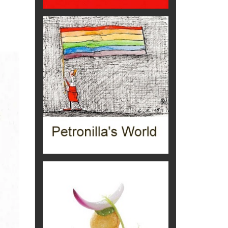
C'era una volta la legge per le
valli del silenzio
Idee per il futuro
Torre dell'Orso, mare di Puglia
itinerari italiani
Boboli, il giardino della botanica
Gioielli italiani
Menzogne di stato
Le dichiarazioni di Maurizio Federico
Chi è, e come difendersi dallo
scammer
di Mirta B. Bono
Mio nonno, salvato dai russi
Storie...di storia
Macchine di guerra
Editoriale