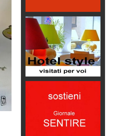
Bolzano: L'Eisenhut Boutique
Hotel
Oasi di piacere
Teodorico, sovrano illuminato
1500 anni dalla morte
Seconde case cambiano le scelte
degli italiani
Trend
Trentodoc Festival, bollicine di
montagna
eventi
Grecia, le donne di Olympos
Viaggi
Ecco come salvare il viaggio
aereo
imprevisti...