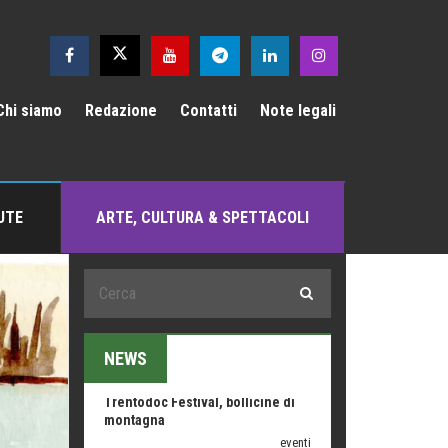
Hotels, B&B e Ristoranti... 10 &
lode
Le nostre recensioni
Chi siamo
Redazione
Contatti
Note legali
Bolzano: L'Eisenhut Boutique
Hotel
Oasi di piacere
Teodorico, sovrano illuminato
1500 anni dalla morte
UTE
ARTE, CULTURA & SPETTACOLI
Seconde case cambiano le scelte
degli italiani
Trend
Trentodoc Festival, bollicine di
montagna
NEWS
eventi
Grecia, le donne di Olympos
Viaggi