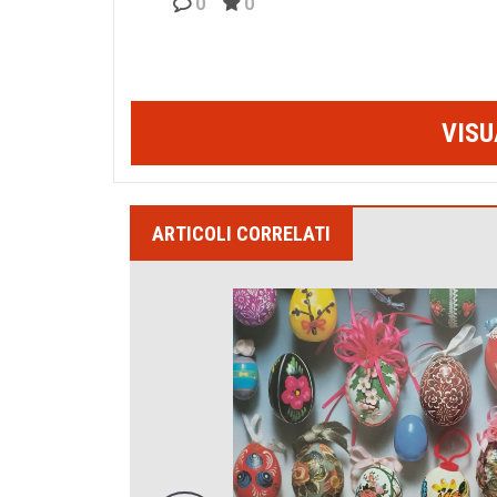
0
0
VISU
ARTICOLI CORRELATI