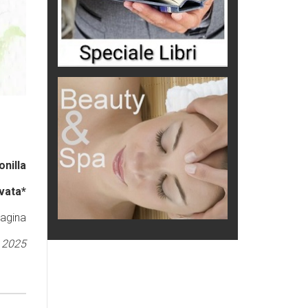
onilla
vata*
pagina
e 2025