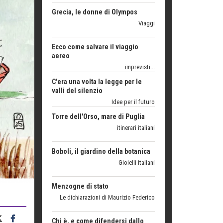
Ecco come salvare il viaggio
aereo
imprevisti...
C'era una volta la legge per le
valli del silenzio
Idee per il futuro
Torre dell'Orso, mare di Puglia
itinerari italiani
Boboli, il giardino della botanica
Gioielli italiani
Menzogne di stato
Le dichiarazioni di Maurizio Federico
Chi è, e come difendersi dallo
scammer
di Mirta B. Bono
Mio nonno, salvato dai russi