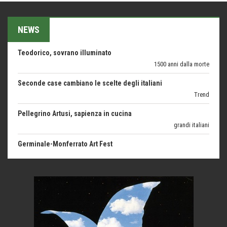
Esperienze
Teodorico, sovrano illuminato
NEWS
1500 anni dalla morte
Seconde case cambiano le scelte degli italiani
Trend
Pellegrino Artusi, sapienza in cucina
grandi italiani
Germinale-Monferrato Art Fest
Arte
Corsica: bella, selvaggia, naturale. E vicina
Destinazioni
Trentodoc Festival, bollicine di montagna
eventi
Grecia, le donne di Olympos
Viaggi