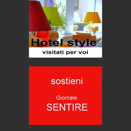
ARTE militante
Hotels, B&B e Ristoranti... 10 & lode
Le nostre recensioni
Bolzano: L'Eisenhut Boutique Hotel
Oasi di piacere
Forte San Pellegrino e i sentieri della Grande Guerra
Esperienze
Teodorico, sovrano illuminato
1500 anni dalla morte
Seconde case cambiano le scelte degli italiani
Trend
Pellegrino Artusi, sapienza in cucina
grandi italiani
Germinale-Monferrato Art Fest
Arte