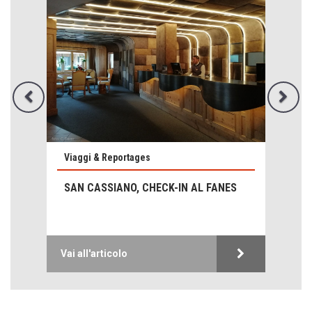
Come distingueremo il vero dal falso?
intelligenza artificiale
Agordino - Vacanze per la famiglia
Montagna italiana
Viaggi & Reportages
Emilio Isgrò, il cancellatore
SAN CASSIANO, CHECK-IN AL FANES
ARTE militante
Hotels, B&B e Ristoranti... 10 & lode
Le nostre recensioni
Vai all'articolo
Bolzano: L'Eisenhut Boutique Hotel
Oasi di piacere
Forte San Pellegrino e i sentieri della Grande Guerra