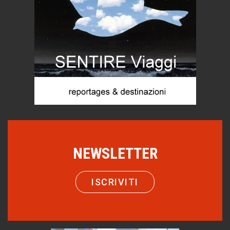
C'era una volta la legge per le valli del silenzio
Idee per il futuro
Torre dell'Orso, mare di Puglia
itinerari italiani
Boboli, il giardino della botanica
Gioielli italiani
Menzogne di stato
Le dichiarazioni di Maurizio Federico
Chi è, e come difendersi dallo scammer
di Mirta B. Bono
NEWSLETTER
Come distingueremo il vero dal falso?
intelligenza artificiale
ISCRIVITI
Agordino - Vacanze per la famiglia
Montagna italiana
Emilio Isgrò, il cancellatore