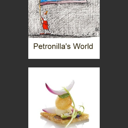
Mio nonno, salvato dai russi
Storie...di storia
Macchine di guerra
Editoriale
Turismo in Miniera
Puglia - Tra storia e recupero
Castione, sotto il segno del castagno
Eventi
Picasso. Il linguaggio delle idee
Vite d'arte