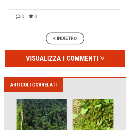
0
0
INDIETRO
VISUALIZZA I COMMENTI
ARTICOLI CORRELATI
Come difendere la pelle dal sole
Proteggersi, sempre
Hotels, B&B e Ristoranti... 10 & lode