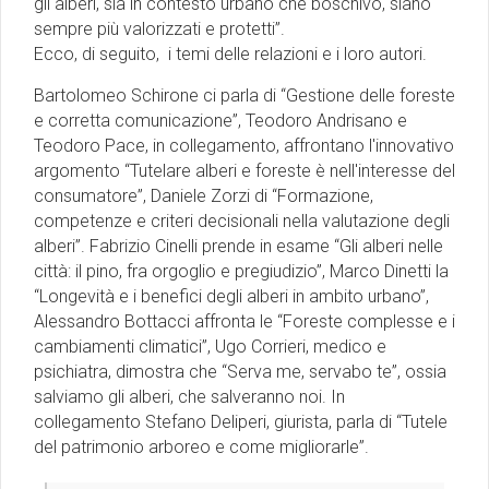
gli alberi, sia in contesto urbano che boschivo, siano
sempre più valorizzati e protetti”.
Ecco, di seguito, i temi delle relazioni e i loro autori.
Bartolomeo Schirone ci parla di “Gestione delle foreste
e corretta comunicazione”, Teodoro Andrisano e
Teodoro Pace, in collegamento, affrontano l'innovativo
argomento “Tutelare alberi e foreste è nell'interesse del
consumatore”, Daniele Zorzi di “Formazione,
competenze e criteri decisionali nella valutazione degli
alberi”. Fabrizio Cinelli prende in esame “Gli alberi nelle
città: il pino, fra orgoglio e pregiudizio”, Marco Dinetti la
“Longevità e i benefici degli alberi in ambito urbano”,
Alessandro Bottacci affronta le “Foreste complesse e i
cambiamenti climatici”, Ugo Corrieri, medico e
psichiatra, dimostra che “Serva me, servabo te”, ossia
salviamo gli alberi, che salveranno noi. In
collegamento Stefano Deliperi, giurista, parla di “Tutele
del patrimonio arboreo e come migliorarle”.