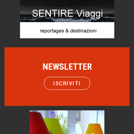
Eventi
Picasso. Il linguaggio delle idee
Vite d'arte
Come difendere la pelle dal sole
Proteggersi, sempre
Hotels, B&B e Ristoranti... 10 & lode
Le nostre recensioni
NEWSLETTER
Bolzano: L'Eisenhut Boutique Hotel
Oasi di piacere
ISCRIVITI
Teodorico, sovrano illuminato
1500 anni dalla morte
Seconde case cambiano le scelte degli italiani
Trend
Trentodoc Festival, bollicine di montagna
eventi