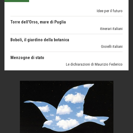
Torre dell'Orso, mare di Puglia
itinerari italiani
Boboli, il giardino della botanica
Gioielli italiani
Menzogne di stato
Le dichiarazioni di Maurizio Federico
Chi è, e come difendersi dallo scammer
di Mirta B. Bono
Mio nonno, salvato dai russi
Storie...di storia
Macchine di guerra
Editoriale
Turismo in Miniera
Puglia - Tra storia e recupero
Castione, sotto il segno del castagno