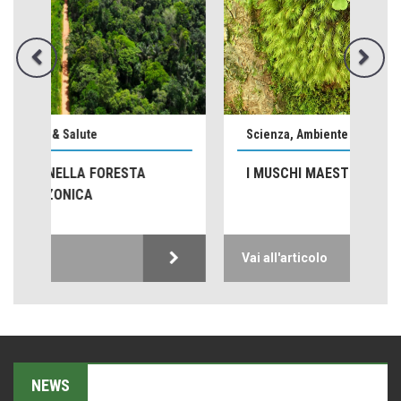
Le nostre recensioni
Bolzano: L'Eisenhut Boutique Hotel
Oasi di piacere
Teodorico, sovrano illuminato
1500 anni dalla morte
Scienza, Ambiente & Salute
Seconde case cambiano le scelte degli italiani
I MUSCHI MAESTRI DI VITA
Trend
Trentodoc Festival, bollicine di montagna
eventi
Vai all'articolo
Grecia, le donne di Olympos
Viaggi
Ecco come salvare il viaggio aereo
imprevisti...
C'era una volta la legge per le valli del silenzio
NEWS
Idee per il futuro