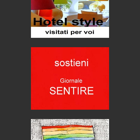
Grecia, le donne di Olympos
Viaggi
Ecco come salvare il viaggio aereo
imprevisti...
C'era una volta la legge per le valli del silenzio
Idee per il futuro
Torre dell'Orso, mare di Puglia
itinerari italiani
Boboli, il giardino della botanica
Gioielli italiani
Menzogne di stato
Le dichiarazioni di Maurizio Federico
Chi è, e come difendersi dallo scammer
di Mirta B. Bono