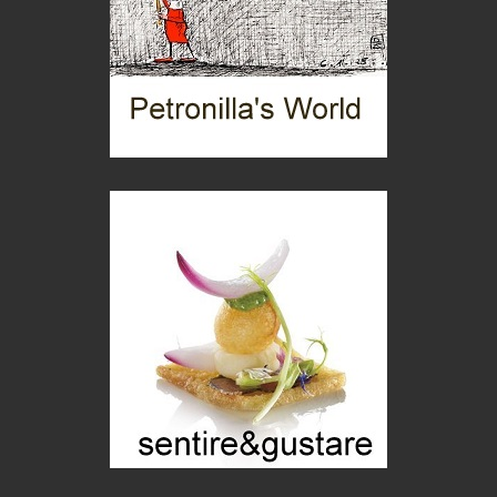
Trentodoc Festival, bollicine di montagna
eventi
Grecia, le donne di Olympos
Viaggi
C'era una volta la legge per le valli del silenzio
Idee per il futuro
Torre dell'Orso, mare di Puglia
itinerari italiani
Boboli, il giardino della botanica
Gioielli italiani
Menzogne di stato
Le dichiarazioni di Maurizio Federico
Chi è, e come difendersi dallo scammer
di Mirta B. Bono