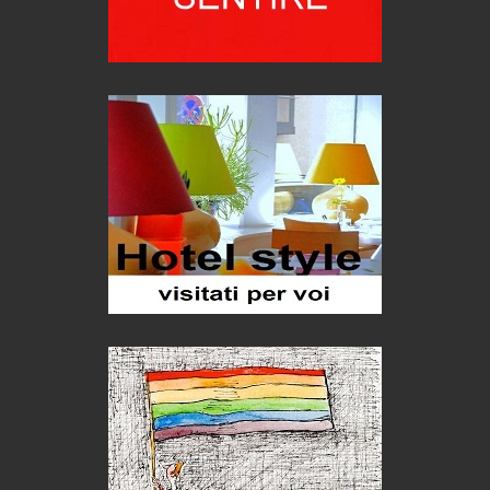
Le nostre recensioni
Bolzano: L'Eisenhut Boutique Hotel
Oasi di piacere
Forte San Pellegrino e i sentieri della Grande Guerra
Esperienze
Teodorico, sovrano illuminato
1500 anni dalla morte
Seconde case cambiano le scelte degli italiani
Trend
Pellegrino Artusi, sapienza in cucina
grandi italiani
Germinale-Monferrato Art Fest
Arte
Corsica: bella, selvaggia, naturale. E vicina
Destinazioni