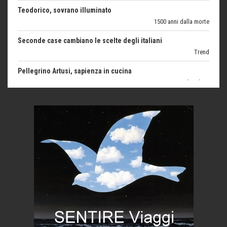
1500 anni dalla morte
Seconde case cambiano le scelte degli italiani
Trend
Pellegrino Artusi, sapienza in cucina
grandi italiani
Germinale-Monferrato Art Fest
Arte
Corsica: bella, selvaggia, naturale. E vicina
Destinazioni
Trentodoc Festival, bollicine di montagna
eventi
Grecia, le donne di Olympos
Viaggi
C'era una volta la legge per le valli del silenzio
Idee per il futuro