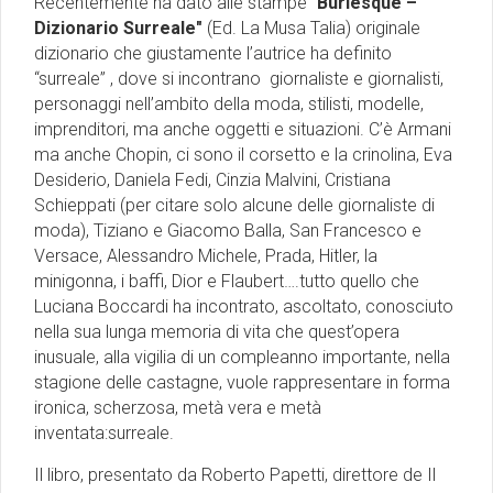
Recentemente ha dato alle stampe "
Burlesque –
Dizionario Surreale"
(Ed. La Musa Talia) originale
dizionario che giustamente l’autrice ha definito
“surreale” , dove si incontrano giornaliste e giornalisti,
personaggi nell’ambito della moda, stilisti, modelle,
imprenditori, ma anche oggetti e situazioni. C’è Armani
ma anche Chopin, ci sono il corsetto e la crinolina, Eva
Desiderio, Daniela Fedi, Cinzia Malvini, Cristiana
Schieppati (per citare solo alcune delle giornaliste di
moda), Tiziano e Giacomo Balla, San Francesco e
Versace, Alessandro Michele, Prada, Hitler, la
minigonna, i baffi, Dior e Flaubert….tutto quello che
Luciana Boccardi ha incontrato, ascoltato, conosciuto
nella sua lunga memoria di vita che quest’opera
inusuale, alla vigilia di un compleanno importante, nella
stagione delle castagne, vuole rappresentare in forma
ironica, scherzosa, metà vera e metà
inventata:surreale.
Il libro, presentato da Roberto Papetti, direttore de Il