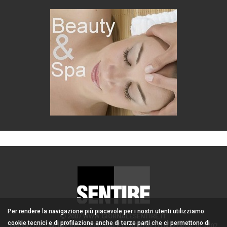
Per rendere la navigazione più piacevole per i nostri utenti utilizziamo
2007 WWW.GIORNALESENTIRE.IT
cookie tecnici e di profilazione anche di terze parti che ci permettono di
MAGAZINE ONLINE REG. TRIBUNALE DI ROVERETO N. 274/04.10.2007