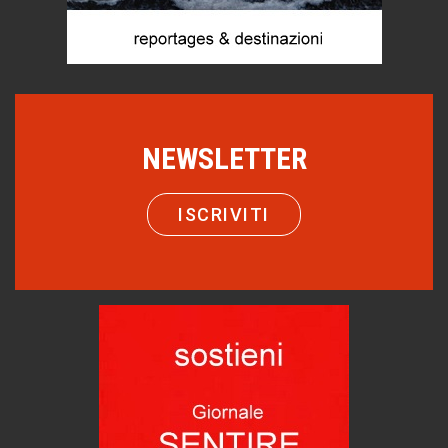
Torre dell'Orso, mare di Puglia
itinerari italiani
Boboli, il giardino della botanica
Gioielli italiani
Menzogne di stato
NEWSLETTER
Le dichiarazioni di Maurizio Federico
Chi è, e come difendersi dallo scammer
ISCRIVITI
di Mirta B. Bono
Come distingueremo il vero dal falso?
intelligenza artificiale
Agordino - Vacanze per la famiglia
Montagna italiana
Emilio Isgrò, il cancellatore
ARTE militante
Hotels, B&B e Ristoranti... 10 & lode