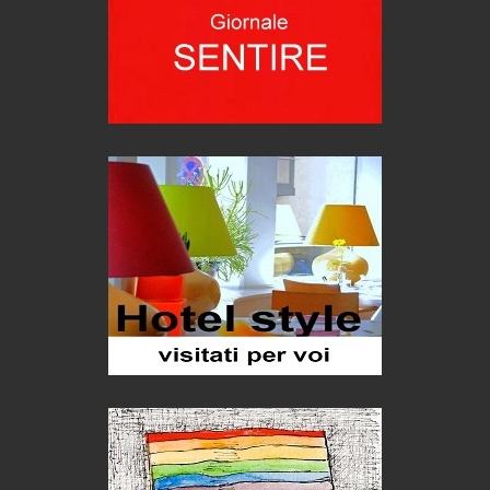
Bolzano: L'Eisenhut Boutique Hotel
Oasi di piacere
Teodorico, sovrano illuminato
1500 anni dalla morte
Seconde case cambiano le scelte degli italiani
Trend
Trentodoc Festival, bollicine di montagna
eventi
Grecia, le donne di Olympos
Viaggi
Ecco come salvare il viaggio aereo
imprevisti...
C'era una volta la legge per le valli del silenzio
Idee per il futuro