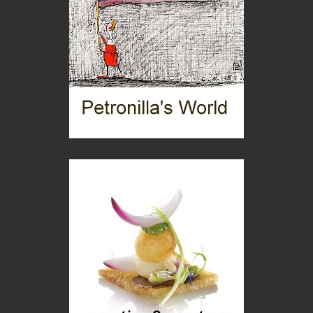
Torre dell'Orso, mare di Puglia
itinerari italiani
Boboli, il giardino della botanica
Gioielli italiani
Menzogne di stato
Le dichiarazioni di Maurizio Federico
Chi è, e come difendersi dallo scammer
di Mirta B. Bono
Mio nonno, salvato dai russi
Storie...di storia
Macchine di guerra
Editoriale
Turismo in Miniera
Puglia - Tra storia e recupero
Castione, sotto il segno del castagno