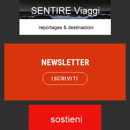
Chi è, e come difendersi dallo scammer
di Mirta B. Bono
Mio nonno, salvato dai russi
Storie...di storia
Macchine di guerra
Editoriale
Turismo in Miniera
NEWSLETTER
Puglia - Tra storia e recupero
Castione, sotto il segno del castagno
Eventi
ISCRIVITI
Emilio Isgrò, il cancellatore
ARTE militante
Come difendere la pelle dal sole
Proteggersi, sempre
Hotels, B&B e Ristoranti... 10 & lode
Le nostre recensioni