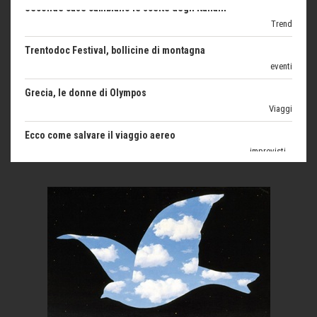
Trentodoc Festival, bollicine di montagna
eventi
Grecia, le donne di Olympos
Viaggi
Ecco come salvare il viaggio aereo
imprevisti...
C'era una volta la legge per le valli del silenzio
Idee per il futuro
Torre dell'Orso, mare di Puglia
itinerari italiani
Boboli, il giardino della botanica
Gioielli italiani
Menzogne di stato
Le dichiarazioni di Maurizio Federico