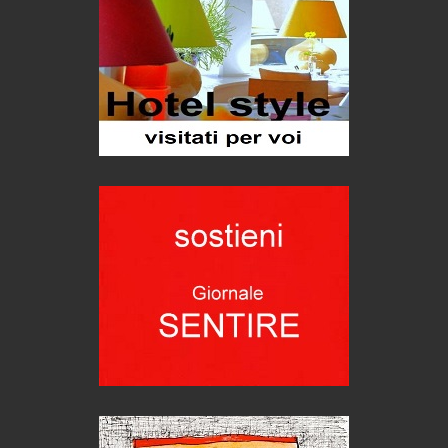
Teodorico, sovrano illuminato
1500 anni dalla morte
Seconde case cambiano le scelte degli italiani
Trend
Trentodoc Festival, bollicine di montagna
eventi
Grecia, le donne di Olympos
Viaggi
Ecco come salvare il viaggio aereo
imprevisti...
C'era una volta la legge per le valli del silenzio
Idee per il futuro
Torre dell'Orso, mare di Puglia
itinerari italiani