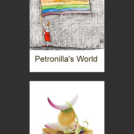
Boboli, il giardino della botanica
Gioielli italiani
Menzogne di stato
Le dichiarazioni di Maurizio Federico
Chi è, e come difendersi dallo scammer
di Mirta B. Bono
Mio nonno, salvato dai russi
Storie...di storia
Macchine di guerra
Editoriale
Turismo in Miniera
Puglia - Tra storia e recupero
Castione, sotto il segno del castagno
Eventi