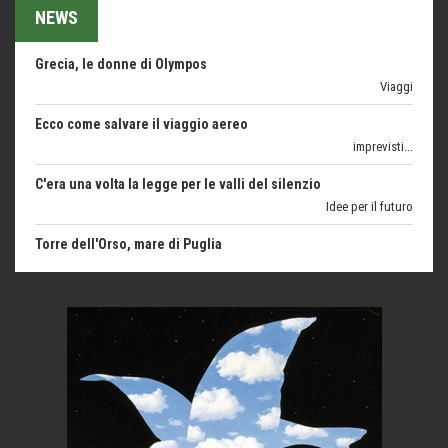
NEWS
Grecia, le donne di Olympos
Viaggi
Ecco come salvare il viaggio aereo
imprevisti...
C'era una volta la legge per le valli del silenzio
Idee per il futuro
Torre dell'Orso, mare di Puglia
itinerari italiani
Boboli, il giardino della botanica
Gioielli italiani
Menzogne di stato
Le dichiarazioni di Maurizio Federico
Chi è, e come difendersi dallo scammer
di Mirta B. Bono