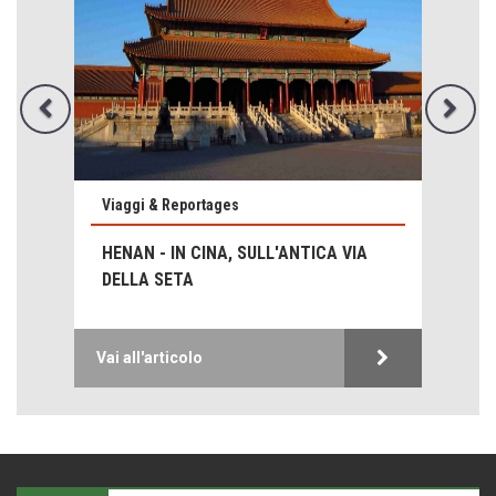
Emilio Isgrò, il cancellatore
ARTE militante
Come difendere la pelle dal sole
Proteggersi, sempre
Hotels, B&B e Ristoranti... 10 & lode
Viaggi & Reportages
Le nostre recensioni
HENAN - IN CINA, SULL'ANTICA VIA
Bolzano: L'Eisenhut Boutique Hotel
DELLA SETA
Oasi di piacere
Teodorico, sovrano illuminato
Vai all'articolo
1500 anni dalla morte
Seconde case cambiano le scelte degli italiani
Trend
Trentodoc Festival, bollicine di montagna
eventi