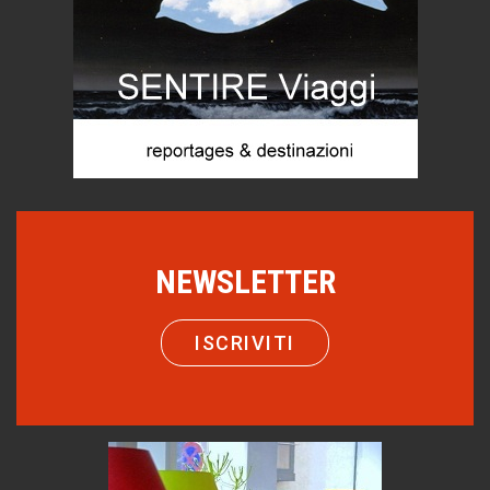
Mio nonno, salvato dai russi
Storie...di storia
Macchine di guerra
Editoriale
Turismo in Miniera
Puglia - Tra storia e recupero
Castione, sotto il segno del castagno
Eventi
Emilio Isgrò, il cancellatore
NEWSLETTER
ARTE militante
Come difendere la pelle dal sole
ISCRIVITI
Proteggersi, sempre
Hotels, B&B e Ristoranti... 10 & lode
Le nostre recensioni
Bolzano: L'Eisenhut Boutique Hotel
Oasi di piacere