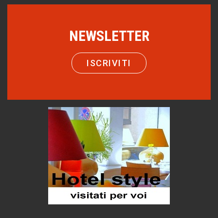
Eventi
Emilio Isgrò, il cancellatore
NEWSLETTER
ARTE militante
Come difendere la pelle dal sole
ISCRIVITI
Proteggersi, sempre
Hotels, B&B e Ristoranti... 10 & lode
Le nostre recensioni
Bolzano: L'Eisenhut Boutique Hotel
Oasi di piacere
Teodorico, sovrano illuminato
1500 anni dalla morte
Seconde case cambiano le scelte degli italiani
Trend
Trentodoc Festival, bollicine di montagna
eventi