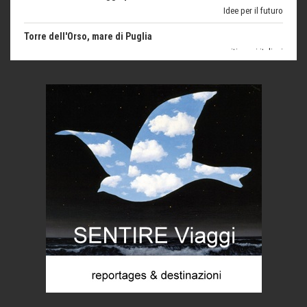
Torre dell'Orso, mare di Puglia
itinerari italiani
Boboli, il giardino della botanica
Gioielli italiani
Menzogne di stato
Le dichiarazioni di Maurizio Federico
Chi è, e come difendersi dallo scammer
di Mirta B. Bono
Mio nonno, salvato dai russi
Storie...di storia
Macchine di guerra
Editoriale
Turismo in Miniera
Puglia - Tra storia e recupero
Castione, sotto il segno del castagno