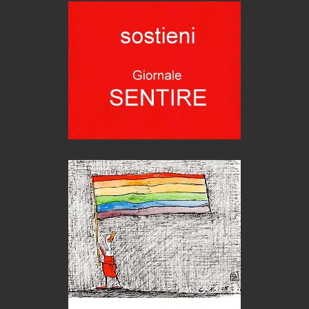
Grecia, le donne di Olympos
Viaggi
Ecco come salvare il viaggio aereo
imprevisti...
C'era una volta la legge per le valli del silenzio
Idee per il futuro
Torre dell'Orso, mare di Puglia
itinerari italiani
Boboli, il giardino della botanica
Gioielli italiani
Menzogne di stato
Le dichiarazioni di Maurizio Federico
Chi è, e come difendersi dallo scammer
di Mirta B. Bono
Mio nonno, salvato dai russi