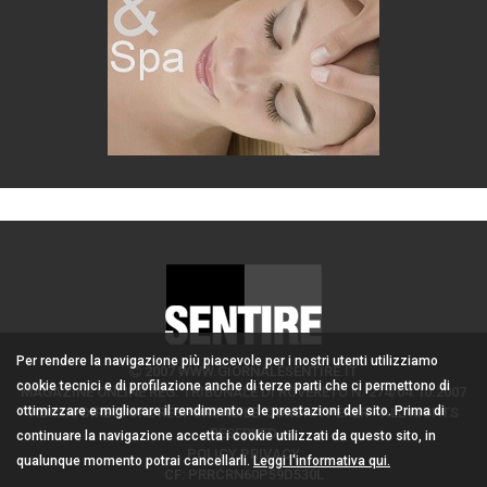
Per rendere la navigazione più piacevole per i nostri utenti utilizziamo
2007 WWW.GIORNALESENTIRE.IT
cookie tecnici e di profilazione anche di terze parti che ci permettono di
MAGAZINE ONLINE REG. TRIBUNALE DI ROVERETO N. 274/04.10.2007
ottimizzare e migliorare il rendimento e le prestazioni del sito. Prima di
ADMIN/DIRETTORE RESPONSABILE: CORONA PERER - ALL RIGHTS
RESERVED
continuare la navigazione accetta i cookie utilizzati da questo sito, in
POLICY PRIVACY
qualunque momento potrai cancellarli.
Leggi l'informativa qui.
CF: PRRCRN60P59D530L