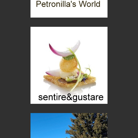
Storie...di storia
Macchine di guerra
Editoriale
Turismo in Miniera
Puglia - Tra storia e recupero
Castione, sotto il segno del castagno
Eventi