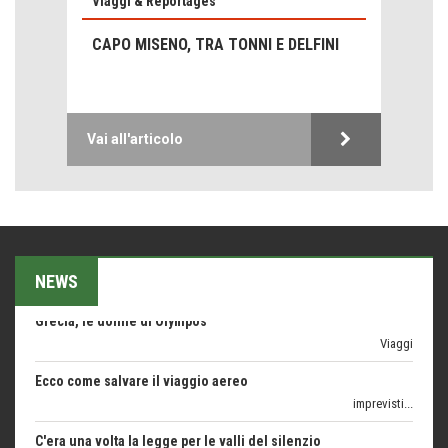
Viaggi & Reportages
Le nostre recensioni
CAPO MISENO, TRA TONNI E DELFINI
Bolzano: L'Eisenhut Boutique Hotel
Oasi di piacere
Teodorico, sovrano illuminato
1500 anni dalla morte
Vai all'articolo
Seconde case cambiano le scelte degli italiani
Trend
Trentodoc Festival, bollicine di montagna
eventi
NEWS
Grecia, le donne di Olympos
Viaggi
Ecco come salvare il viaggio aereo
imprevisti...
C'era una volta la legge per le valli del silenzio
Idee per il futuro