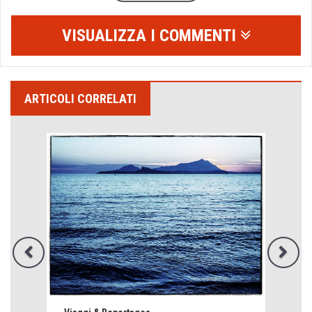
VISUALIZZA I COMMENTI
ARTICOLI CORRELATI
Emilio Isgrò, il cancellatore
ARTE militante
Come difendere la pelle dal sole
Proteggersi, sempre
Hotels, B&B e Ristoranti... 10 & lode