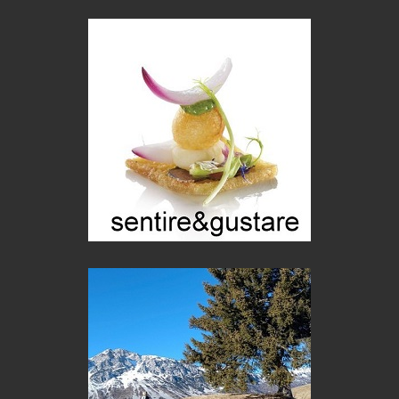
Menzogne di stato
Le dichiarazioni di Maurizio Federico
Chi è, e come difendersi dallo scammer
di Mirta B. Bono
Mio nonno, salvato dai russi
Storie...di storia
Macchine di guerra
Editoriale
Turismo in Miniera
Puglia - Tra storia e recupero
Castione, sotto il segno del castagno
Eventi