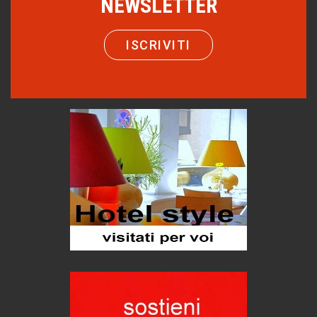
NEWSLETTER
Macchine di guerra
Editoriale
Turismo in Miniera
ISCRIVITI
Puglia - Tra storia e recupero
Castione, sotto il segno del castagno
Eventi
Emilio Isgrò, il cancellatore
ARTE militante
Come difendere la pelle dal sole
Proteggersi, sempre
Hotels, B&B e Ristoranti... 10 & lode
Le nostre recensioni
Bolzano: L'Eisenhut Boutique Hotel
Oasi di piacere
Teodorico, sovrano illuminato
1500 anni dalla morte