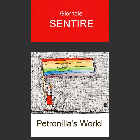
Seconde case cambiano le scelte degli italiani
Trend
Trentodoc Festival, bollicine di montagna
eventi
Grecia, le donne di Olympos
Viaggi
Ecco come salvare il viaggio aereo
imprevisti...
C'era una volta la legge per le valli del silenzio
Idee per il futuro
Torre dell'Orso, mare di Puglia
itinerari italiani
Boboli, il giardino della botanica
Gioielli italiani