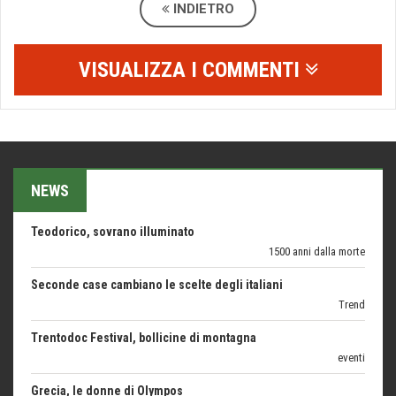
INDIETRO
ARTE militante
Come difendere la pelle dal sole
VISUALIZZA I COMMENTI
Proteggersi, sempre
Hotels, B&B e Ristoranti... 10 & lode
Le nostre recensioni
Bolzano: L'Eisenhut Boutique Hotel
Oasi di piacere
NEWS
Teodorico, sovrano illuminato
1500 anni dalla morte
Seconde case cambiano le scelte degli italiani
Trend
Trentodoc Festival, bollicine di montagna
eventi
Grecia, le donne di Olympos
Viaggi