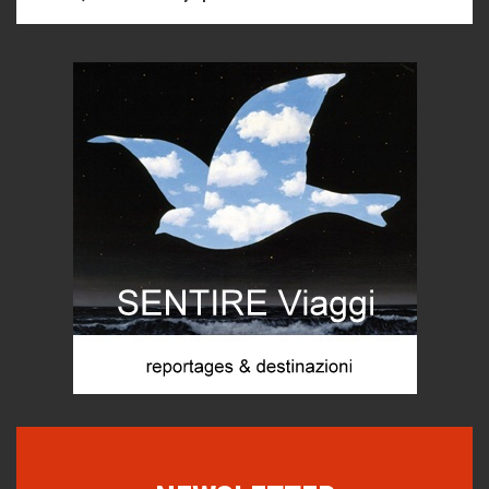
Ecco come salvare il viaggio aereo
imprevisti...
C'era una volta la legge per le valli del silenzio
Idee per il futuro
Torre dell'Orso, mare di Puglia
itinerari italiani
Boboli, il giardino della botanica
Gioielli italiani
Menzogne di stato
Le dichiarazioni di Maurizio Federico
Chi è, e come difendersi dallo scammer
di Mirta B. Bono
Mio nonno, salvato dai russi
Storie...di storia