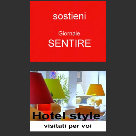
Emilio Isgrò, il cancellatore
ARTE militante
Come difendere la pelle dal sole
Proteggersi, sempre
Hotels, B&B e Ristoranti... 10 & lode
Le nostre recensioni
Bolzano: L'Eisenhut Boutique Hotel
Oasi di piacere
Teodorico, sovrano illuminato
1500 anni dalla morte
Seconde case cambiano le scelte degli italiani
Trend
Trentodoc Festival, bollicine di montagna
eventi
Grecia, le donne di Olympos