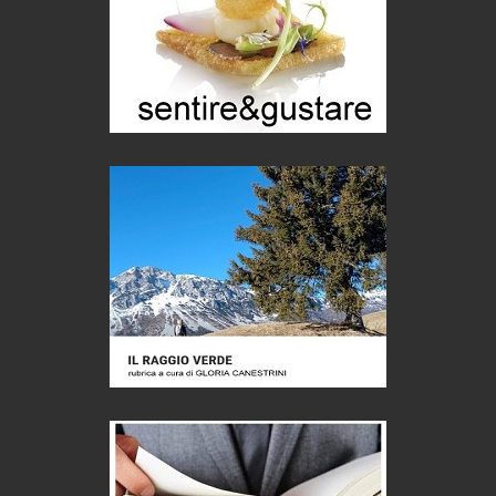
Macchine di guerra
Editoriale
Turismo in Miniera
Puglia - Tra storia e recupero
Castione, sotto il segno del castagno
Eventi