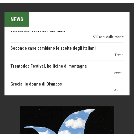
Bolzano: L'Eisenhut Boutique Hotel
Oasi di piacere
NEWS
Teodorico, sovrano illuminato
1500 anni dalla morte
Seconde case cambiano le scelte degli italiani
Trend
Trentodoc Festival, bollicine di montagna
eventi
Grecia, le donne di Olympos
Viaggi
Ecco come salvare il viaggio aereo
imprevisti...
C'era una volta la legge per le valli del silenzio
Idee per il futuro
Torre dell'Orso, mare di Puglia