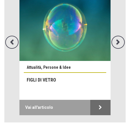
Attualità, Persone & Idee
FIGLI DI VETRO
Emilio Isgrò, il cancellatore
ARTE militante
Come difendere la pelle dal sole
Proteggersi, sempre
Vai all'articolo
Hotels, B&B e Ristoranti... 10 & lode
Le nostre recensioni