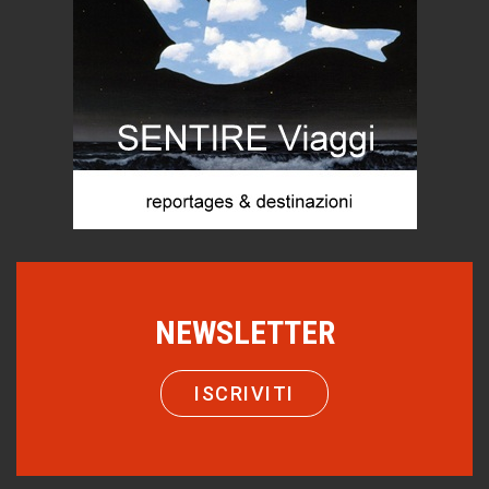
itinerari italiani
Boboli, il giardino della botanica
Gioielli italiani
Menzogne di stato
Le dichiarazioni di Maurizio Federico
Chi è, e come difendersi dallo scammer
di Mirta B. Bono
Mio nonno, salvato dai russi
Storie...di storia
Macchine di guerra
NEWSLETTER
Editoriale
Turismo in Miniera
ISCRIVITI
Puglia - Tra storia e recupero
Castione, sotto il segno del castagno
Eventi