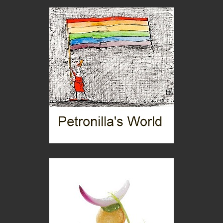
Viaggi
Ecco come salvare il viaggio aereo
imprevisti...
C'era una volta la legge per le valli del silenzio
Idee per il futuro
Torre dell'Orso, mare di Puglia
itinerari italiani
Boboli, il giardino della botanica
Gioielli italiani
Menzogne di stato
Le dichiarazioni di Maurizio Federico
Chi è, e come difendersi dallo scammer
di Mirta B. Bono
Mio nonno, salvato dai russi
Storie...di storia