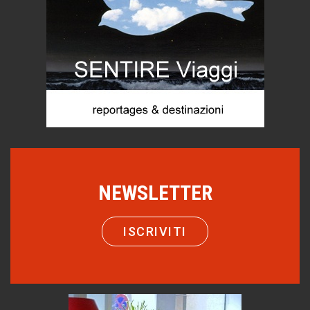
Menzogne di stato
Le dichiarazioni di Maurizio Federico
Chi è, e come difendersi dallo scammer
di Mirta B. Bono
Mio nonno, salvato dai russi
Storie...di storia
Macchine di guerra
Editoriale
Turismo in Miniera
NEWSLETTER
Puglia - Tra storia e recupero
Castione, sotto il segno del castagno
ISCRIVITI
Eventi
Emilio Isgrò, il cancellatore
ARTE militante
Come difendere la pelle dal sole