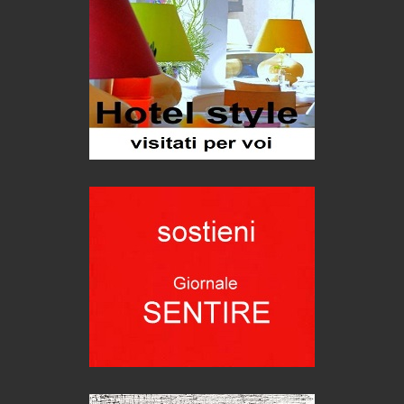
Proteggersi, sempre
Hotels, B&B e Ristoranti... 10 & lode
Le nostre recensioni
Bolzano: L'Eisenhut Boutique Hotel
Oasi di piacere
Teodorico, sovrano illuminato
1500 anni dalla morte
Seconde case cambiano le scelte degli italiani
Trend
Trentodoc Festival, bollicine di montagna
eventi
Grecia, le donne di Olympos
Viaggi
Ecco come salvare il viaggio aereo
imprevisti...