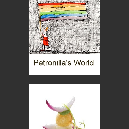
C'era una volta la legge per le valli del silenzio
Idee per il futuro
Torre dell'Orso, mare di Puglia
itinerari italiani
Boboli, il giardino della botanica
Gioielli italiani
Menzogne di stato
Le dichiarazioni di Maurizio Federico
Chi è, e come difendersi dallo scammer
di Mirta B. Bono
Mio nonno, salvato dai russi
Storie...di storia
Macchine di guerra
Editoriale