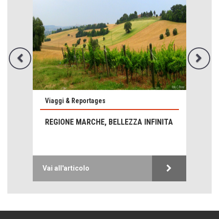
Emilio Isgrò, il cancellatore
Viaggi & Reportages
ARTE militante
REGIONE MARCHE, BELLEZZA INFINITA
Come difendere la pelle dal sole
Proteggersi, sempre
Hotels, B&B e Ristoranti... 10 & lode
Vai all'articolo
Le nostre recensioni
Bolzano: L'Eisenhut Boutique Hotel
Oasi di piacere
Teodorico, sovrano illuminato