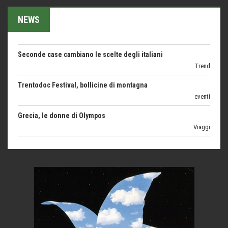
1500 anni dalla morte
NEWS
Seconde case cambiano le scelte degli italiani
Trend
Trentodoc Festival, bollicine di montagna
eventi
Grecia, le donne di Olympos
Viaggi
Ecco come salvare il viaggio aereo
imprevisti...
C'era una volta la legge per le valli del silenzio
Idee per il futuro
Torre dell'Orso, mare di Puglia
itinerari italiani
Boboli, il giardino della botanica
Gioielli italiani