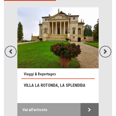
Emilio Isgrò, il cancellatore
ARTE militante
Come difendere la pelle dal sole
Proteggersi, sempre
Viaggi & Reportages
Hotels, B&B e Ristoranti... 10 & lode
VILLA LA ROTONDA, LA SPLENDIDA
Le nostre recensioni
Bolzano: L'Eisenhut Boutique Hotel
Oasi di piacere
Vai all'articolo
Teodorico, sovrano illuminato