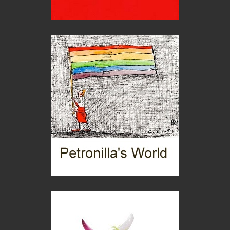
C'era una volta la legge per le valli del silenzio
Idee per il futuro
Torre dell'Orso, mare di Puglia
itinerari italiani
Boboli, il giardino della botanica
Gioielli italiani
Menzogne di stato
Le dichiarazioni di Maurizio Federico
Chi è, e come difendersi dallo scammer
di Mirta B. Bono
Mio nonno, salvato dai russi
Storie...di storia
Macchine di guerra
Editoriale
Turismo in Miniera