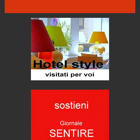
Proteggersi, sempre
Hotels, B&B e Ristoranti... 10 & lode
Le nostre recensioni
Bolzano: L'Eisenhut Boutique Hotel
Oasi di piacere
Teodorico, sovrano illuminato
1500 anni dalla morte
Seconde case cambiano le scelte degli italiani
Trend
Trentodoc Festival, bollicine di montagna
eventi
Grecia, le donne di Olympos
Viaggi
Ecco come salvare il viaggio aereo
imprevisti...