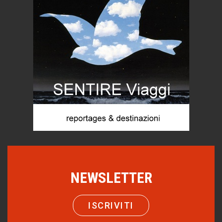
Menzogne di stato
Le dichiarazioni di Maurizio Federico
Chi è, e come difendersi dallo scammer
di Mirta B. Bono
Mio nonno, salvato dai russi
Storie...di storia
Macchine di guerra
Editoriale
Turismo in Miniera
Puglia - Tra storia e recupero
Castione, sotto il segno del castagno
Eventi
NEWSLETTER
Emilio Isgrò, il cancellatore
ARTE militante
ISCRIVITI
Come difendere la pelle dal sole