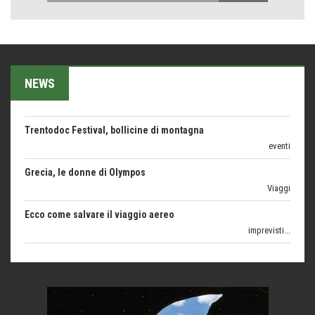
1500 anni dalla morte
Seconde case cambiano le scelte degli italiani
Trend
Trentodoc Festival, bollicine di montagna
NEWS
eventi
Grecia, le donne di Olympos
Viaggi
Ecco come salvare il viaggio aereo
imprevisti...
C'era una volta la legge per le valli del silenzio
Idee per il futuro
Torre dell'Orso, mare di Puglia
itinerari italiani
Boboli, il giardino della botanica
Gioielli italiani