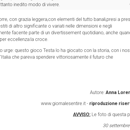
ttanto inedito modo di vivere.
re, con grazia leggera,con elementi del tutto banali,presi a pres
ti di altro significante o variati nelle dimensioni e negli
ente facente parte di un divertissement quotidiano, anche quan
per eccellenza:la croce.
 urge: questo gioco Testa lo ha giocato con la storia, con i nost
 un'Italia che pareva spendere vittoriosamente il futuro che
Autore:
Anna Loren
www.giornalesentire.it -
riproduzione riser
AVVISO:
Le foto di questa 
30 settembre