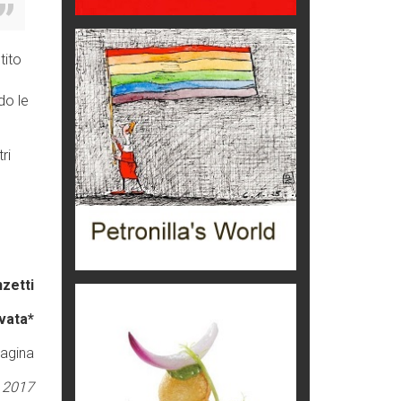
Viaggi
Ecco come salvare il viaggio
tito
aereo
imprevisti...
do le
C'era una volta la legge per le
valli del silenzio
Idee per il futuro
ri
Torre dell'Orso, mare di Puglia
itinerari italiani
Boboli, il giardino della botanica
Gioielli italiani
zetti
Menzogne di stato
vata*
Le dichiarazioni di Maurizio Federico
pagina
Chi è, e come difendersi dallo
scammer
 2017