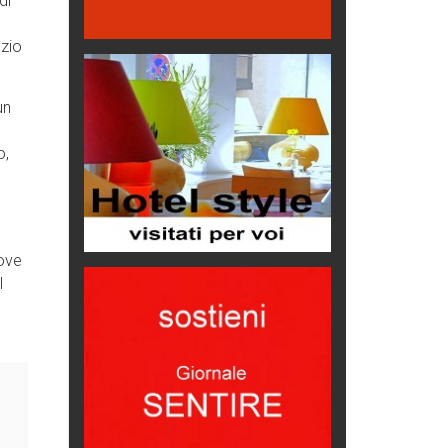
di
Come difendere la pelle dal sole
Proteggersi, sempre
Ezio
Hotels, B&B e Ristoranti... 10 &
un
lode
Le nostre recensioni
o,
Bolzano: L'Eisenhut Boutique
Hotel
Oasi di piacere
Teodorico, sovrano illuminato
1500 anni dalla morte
dove
l
Seconde case cambiano le scelte
degli italiani
Trend
Trentodoc Festival, bollicine di
montagna
eventi
Grecia, le donne di Olympos