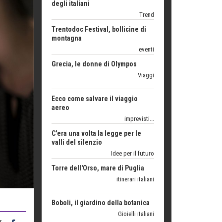
Trentodoc Festival, bollicine di
montagna
eventi
Grecia, le donne di Olympos
Viaggi
Ecco come salvare il viaggio
aereo
imprevisti...
C'era una volta la legge per le
valli del silenzio
Idee per il futuro
Torre dell'Orso, mare di Puglia
itinerari italiani
Boboli, il giardino della botanica
Gioielli italiani
Menzogne di stato
Le dichiarazioni di Maurizio Federico