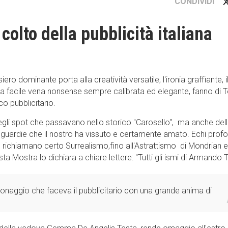
CONDIVIDI
olto della pubblicità italiana
ero dominante porta alla creatività versatile, l'ironia graffiante, i
,l a facile vena nonsense sempre calibrata ed elegante, fanno di 
o pubblicitario.
degli spot che passavano nello storico "Carosello", ma anche del
guardie che il nostro ha vissuto e certamente amato. Echi profo
ichiamano certo Surrealismo,fino all'Astrattismo di Mondrian e
ta Mostra lo dichiara a chiare lettere: "Tutti gli ismi di Armando 
ersonaggio che faceva il pubblicitario con una grande anima di