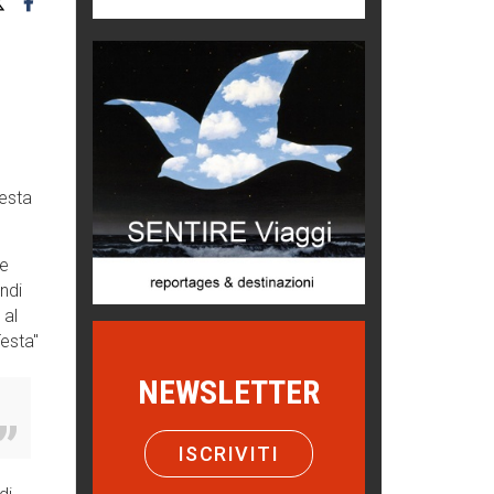
Chi è, e come difendersi dallo
scammer
di Mirta B. Bono
Mio nonno, salvato dai russi
Storie...di storia
l
Testa
Macchine di guerra
Editoriale
le
Turismo in Miniera
ndi
Puglia - Tra storia e recupero
 al
Testa"
Castione, sotto il segno del
castagno
NEWSLETTER
Eventi
Emilio Isgrò, il cancellatore
ISCRIVITI
ARTE militante