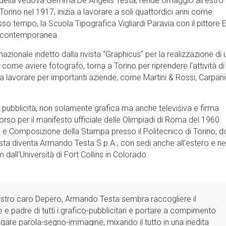
e della vedova Gemma De Angelis Testa, rende omaggio all'estro 
a Torino nel 1917, inizia a lavorare a soli quattordici anni come
so tempo, la Scuola Tipografica Vigliardi Paravia con il pittore 
 e contemporanea.
azionale indetto dalla rivista “Graphicus” per la realizzazione di 
me aviere fotografo, torna a Torino per riprendere l’attività di
a a lavorare per importanti aziende, come Martini & Rossi, Carpan
 pubblicità, non solamente grafica ma anche televisiva e firma
so per il manifesto ufficiale delle Olimpiadi di Roma del 1960.
o e Composizione della Stampa presso il Politecnico di Torino, 
sta diventa Armando Testa S.p.A., con sedi anche all’estero e ne
dall’Università di Fort Collins in Colorado.
ostro caro Depero, Armando Testa sembra raccogliere il
e e padre di tutti i grafico-pubblicitari e portare a compimento
gare parola-segno-immagine, mixando il tutto in una inedita