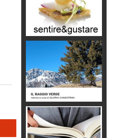
di Mirta B. Bono
Mio nonno, salvato dai russi
Storie...di storia
Macchine di guerra
Editoriale
Turismo in Miniera
Puglia - Tra storia e recupero
Castione, sotto il segno del
castagno
Eventi