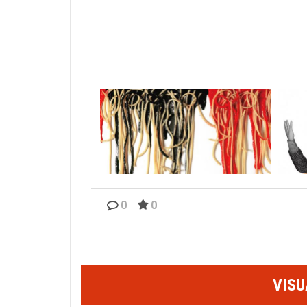
0
0
VISU