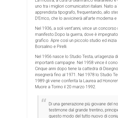
La mostra, a cura di Gianfranco Maraniello 
uno tra i migliori comunicatori italiani. Nato 
apprendista tipografo, frequentando, allo stes
D’Errico, che lo avvicinerà all’arte moderna
Nel 1936, a soli vent’anni, vince un concorso n
manifesto.Dopo la guerra, dove è impegnato co
grafico. Apre così un piccolo studio ed inizi
Borsalino e Pirelli.
Nel 1956 nasce lo Studio Testa, un’agenzia di
importanti campagne. Nel 1958 vince il concor
Cinque anni dopo tiene la cattedra di Disegn
insegnerà fino al 1971. Nel 1978 lo Studio Te
1989 gli viene conferita la Laurea ad Honorem 
Muore a Torino il 20 marzo 1992.
Di una generazione più giovane del n
testimone dal grande trentino, princip
questo modo del tutto nuovo di coniu