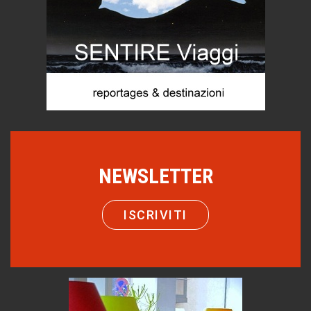
Menzogne di stato
Le dichiarazioni di Maurizio Federico
Chi è, e come difendersi dallo scammer
di Mirta B. Bono
Mio nonno, salvato dai russi
Storie...di storia
Macchine di guerra
Editoriale
NEWSLETTER
Turismo in Miniera
Puglia - Tra storia e recupero
ISCRIVITI
Castione, sotto il segno del castagno
Eventi
Emilio Isgrò, il cancellatore
ARTE militante
Come difendere la pelle dal sole