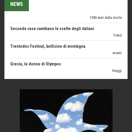
1500 anni dalla morte
NEWS
Seconde case cambiano le scelte degli italiani
Trend
Trentodoc Festival, bollicine di montagna
eventi
Grecia, le donne di Olympos
Viaggi
Ecco come salvare il viaggio aereo
imprevisti...
C'era una volta la legge per le valli del silenzio
Idee per il futuro
Torre dell'Orso, mare di Puglia
itinerari italiani
Boboli, il giardino della botanica
Gioielli italiani