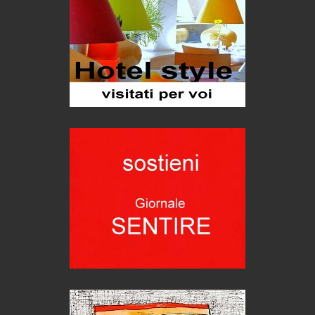
Proteggersi, sempre
Hotels, B&B e Ristoranti... 10 & lode
Le nostre recensioni
Bolzano: L'Eisenhut Boutique Hotel
Oasi di piacere
Teodorico, sovrano illuminato
1500 anni dalla morte
Seconde case cambiano le scelte degli italiani
Trend
Trentodoc Festival, bollicine di montagna
eventi
Grecia, le donne di Olympos
Viaggi
Ecco come salvare il viaggio aereo
imprevisti...