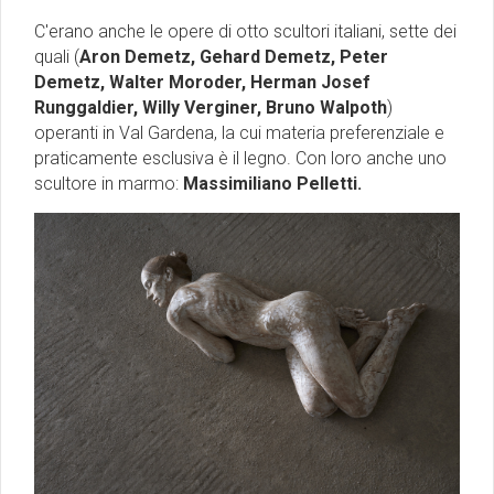
C'erano anche le opere di otto scultori italiani, sette dei
quali (
Aron Demetz, Gehard Demetz, Peter
Demetz, Walter Moroder, Herman Josef
Runggaldier, Willy Verginer, Bruno Walpoth
)
operanti in Val Gardena, la cui materia preferenziale e
praticamente esclusiva è il legno. Con loro anche uno
scultore in marmo:
Massimiliano Pelletti.