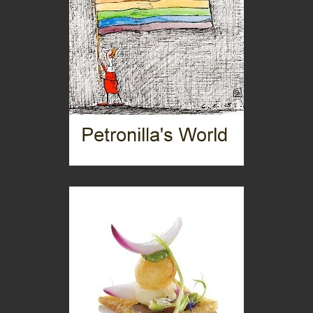
C'era una volta la legge per le valli del silenzio
Idee per il futuro
Torre dell'Orso, mare di Puglia
itinerari italiani
Boboli, il giardino della botanica
Gioielli italiani
Menzogne di stato
Le dichiarazioni di Maurizio Federico
Chi è, e come difendersi dallo scammer
di Mirta B. Bono
Mio nonno, salvato dai russi
Storie...di storia
Macchine di guerra
Editoriale
Turismo in Miniera