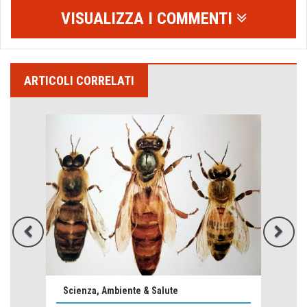
VISUALIZZA I COMMENTI
Emilio Isgrò, il cancellatore
ARTICOLI CORRELATI
ARTE militante
Come difendere la pelle dal sole
Proteggersi, sempre
Hotels, B&B e Ristoranti... 10 & lode
Le nostre recensioni
Bolzano: L'Eisenhut Boutique Hotel
Oasi di piacere
Teodorico, sovrano illuminato
1500 anni dalla morte
Seconde case cambiano le scelte degli italiani
Scienza, Ambiente & Salute
Trend