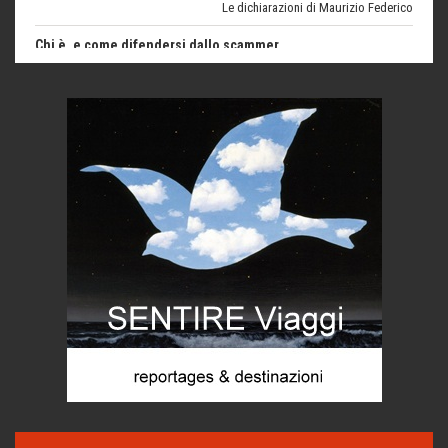
di Mirta B. Bono
Mio nonno, salvato dai russi
Storie...di storia
Macchine di guerra
Editoriale
Turismo in Miniera
Puglia - Tra storia e recupero
Castione, sotto il segno del castagno
Eventi
Emilio Isgrò, il cancellatore
ARTE militante
Come difendere la pelle dal sole
Proteggersi, sempre
Hotels, B&B e Ristoranti... 10 & lode
Le nostre recensioni