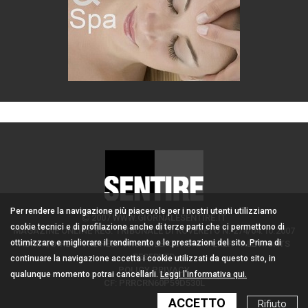
Per rendere la navigazione più piacevole per i nostri utenti utilizziamo
2007 WWW.GIORNALESENTIRE.IT
cookie tecnici e di profilazione anche di terze parti che ci permettono di
MAGAZINE ONLINE REG. TRIBUNALE DI ROVERETO N. 274/04.10.2007
ottimizzare e migliorare il rendimento e le prestazioni del sito. Prima di
ADMIN/DIRETTORE RESPONSABILE: CORONA PERER - ALL RIGHTS
RESERVED
continuare la navigazione accetta i cookie utilizzati da questo sito, in
POLICY PRIVACY
qualunque momento potrai cancellarli.
Leggi l'informativa qui.
CF: PRRCRN60P59D530L
ACCETTO
Rifiuto