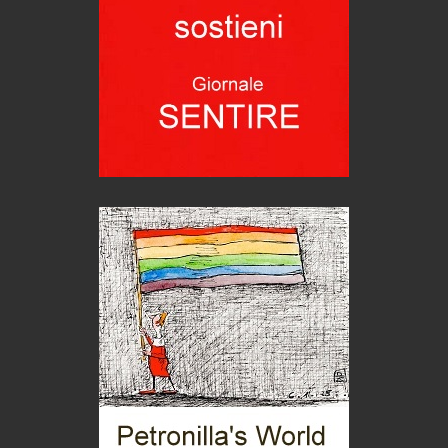
itinerari italiani
Boboli, il giardino della botanica
Gioielli italiani
Menzogne di stato
Le dichiarazioni di Maurizio Federico
Chi è, e come difendersi dallo scammer
di Mirta B. Bono
Mio nonno, salvato dai russi
Storie...di storia
Macchine di guerra
Editoriale
Turismo in Miniera
Puglia - Tra storia e recupero
Castione, sotto il segno del castagno
Eventi