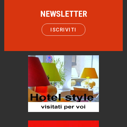
Bolzano: L'Eisenhut Boutique Hotel
NEWSLETTER
Oasi di piacere
Teodorico, sovrano illuminato
ISCRIVITI
1500 anni dalla morte
Seconde case cambiano le scelte degli italiani
Trend
Trentodoc Festival, bollicine di montagna
eventi
Grecia, le donne di Olympos
Viaggi
Ecco come salvare il viaggio aereo
imprevisti...
C'era una volta la legge per le valli del silenzio
Idee per il futuro
Torre dell'Orso, mare di Puglia