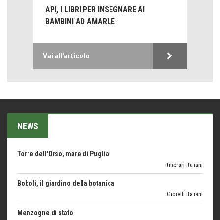
Trentodoc Festival, bollicine di montagna
API, I LIBRI PER INSEGNARE AI
eventi
BAMBINI AD AMARLE
Grecia, le donne di Olympos
Viaggi
Vai all'articolo
Ecco come salvare il viaggio aereo
imprevisti...
C'era una volta la legge per le valli del silenzio
Idee per il futuro
NEWS
Torre dell'Orso, mare di Puglia
itinerari italiani
Boboli, il giardino della botanica
Gioielli italiani
Menzogne di stato
Le dichiarazioni di Maurizio Federico
Chi è, e come difendersi dallo scammer