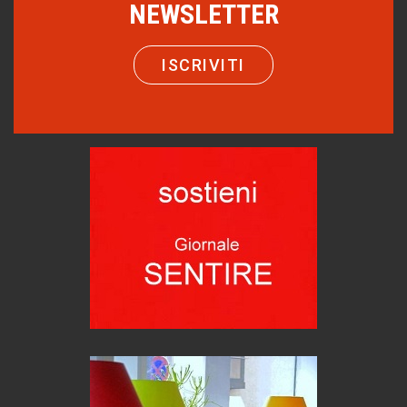
NEWSLETTER
Turismo in Miniera
Puglia - Tra storia e recupero
ISCRIVITI
Castione, sotto il segno del castagno
Eventi
Emilio Isgrò, il cancellatore
ARTE militante
Come difendere la pelle dal sole
Proteggersi, sempre
Hotels, B&B e Ristoranti... 10 & lode
Le nostre recensioni
Bolzano: L'Eisenhut Boutique Hotel
Oasi di piacere
Teodorico, sovrano illuminato
1500 anni dalla morte