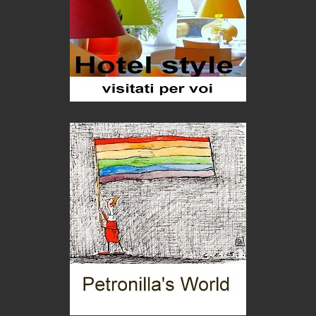
Seconde case cambiano le scelte degli italiani
Trend
Trentodoc Festival, bollicine di montagna
eventi
Grecia, le donne di Olympos
Viaggi
Ecco come salvare il viaggio aereo
imprevisti...
C'era una volta la legge per le valli del silenzio
Idee per il futuro
Torre dell'Orso, mare di Puglia
itinerari italiani
Boboli, il giardino della botanica
Gioielli italiani
Menzogne di stato