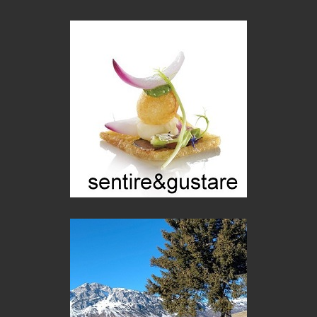
Le dichiarazioni di Maurizio Federico
Chi è, e come difendersi dallo scammer
di Mirta B. Bono
Mio nonno, salvato dai russi
Storie...di storia
Macchine di guerra
Editoriale
Turismo in Miniera
Puglia - Tra storia e recupero
Castione, sotto il segno del castagno
Eventi