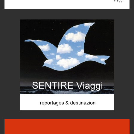
Ecco come salvare il viaggio aereo
imprevisti...
C'era una volta la legge per le valli del silenzio
Idee per il futuro
Torre dell'Orso, mare di Puglia
itinerari italiani
Boboli, il giardino della botanica
Gioielli italiani
Menzogne di stato
Le dichiarazioni di Maurizio Federico
Chi è, e come difendersi dallo scammer
di Mirta B. Bono
Mio nonno, salvato dai russi
Storie...di storia
Macchine di guerra
Editoriale