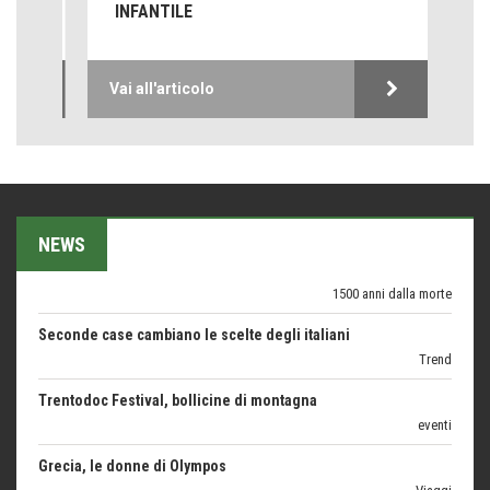
INFANTILE
Come difendere la pelle dal sole
Proteggersi, sempre
Vai all'articolo
Hotels, B&B e Ristoranti... 10 & lode
Le nostre recensioni
Bolzano: L'Eisenhut Boutique Hotel
Oasi di piacere
Teodorico, sovrano illuminato
NEWS
1500 anni dalla morte
Seconde case cambiano le scelte degli italiani
Trend
Trentodoc Festival, bollicine di montagna
eventi
Grecia, le donne di Olympos
Viaggi