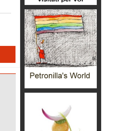
montagna
eventi
Grecia, le donne di Olympos
Viaggi
Ecco come salvare il viaggio
aereo
imprevisti...
C'era una volta la legge per le
valli del silenzio
Idee per il futuro
Torre dell'Orso, mare di Puglia
itinerari italiani
Boboli, il giardino della botanica
Gioielli italiani
Menzogne di stato
Le dichiarazioni di Maurizio Federico