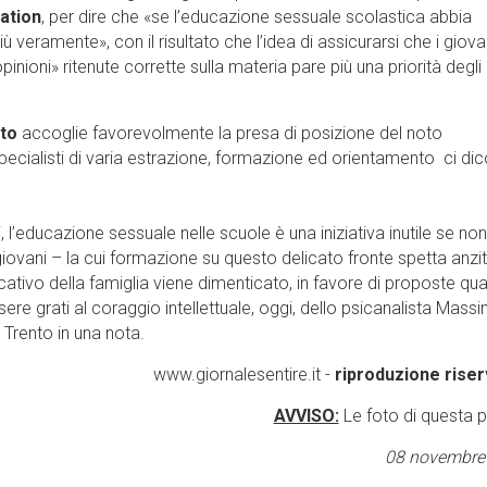
ation
, per dire che «se l’educazione sessuale scolastica abbia
veramente», con il risultato che l’idea di assicurarsi che i giova
inioni» ritenute corrette sulla materia pare più una priorità degli 
nto
accoglie favorevolmente la presa di posizione del noto
pecialisti di varia estrazione, formazione ed orientamento ci di
 l’educazione sessuale nelle scuole è una iniziativa inutile se non
giovani – la cui formazione su questo delicato fronte spetta anzi
educativo della famiglia viene dimenticato, in favore di proposte qu
e grati al coraggio intellettuale, oggi, dello psicanalista Mass
 Trento in una nota.
www.giornalesentire.it -
riproduzione riser
AVVISO:
Le foto di questa 
08 novembre