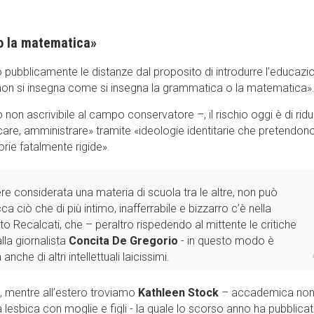
o la matematica»
 pubblicamente le distanze dal proposito di introdurre l’educazi
non si insegna come si insegna la grammatica o la matematica»
non ascrivibile al campo conservatore –, il rischio oggi è di ridu
are, amministrare» tramite «ideologie identitarie che pretendono
orie fatalmente rigide».
 considerata una materia di scuola tra le altre, non può
a ciò che di più intimo, inafferrabile e bizzarro c’è nella
to Recalcati, che – peraltro rispedendo al mittente le critiche
la giornalista
Concita De Gregorio
- in questo modo è
che di altri intellettuali laicissimi.
, mentre all’estero troviamo
Kathleen Stock
– accademica no
lesbica con moglie e figli - la quale lo scorso anno ha pubblica