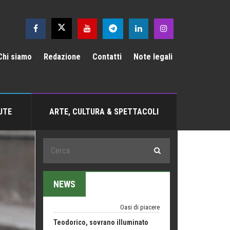
Emilio Isgrò, il cancellatore
Chi siamo
Redazione
Contatti
Note legali
ARTE militante
Come difendere la pelle dal sole
Proteggersi, sempre
UTE
ARTE, CULTURA & SPETTACOLI
Hotels, B&B e Ristoranti... 10 &
lode
Le nostre recensioni
Bolzano: L'Eisenhut Boutique
Hotel
Oasi di piacere
NEWS
Teodorico, sovrano illuminato
1500 anni dalla morte