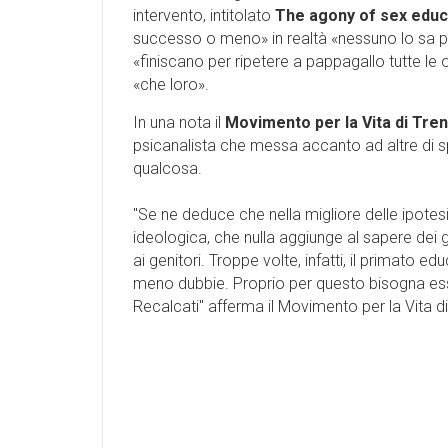
intervento, intitolato
The agony of sex educ
successo o meno» in realtà «nessuno lo sa più 
«finiscano per ripetere a pappagallo tutte le op
«che loro».
In una nota il
Movimento per la Vita di Tre
psicanalista che messa accanto ad altre di s
qualcosa.
"Se ne deduce che nella migliore delle ipotesi,
ideologica, che nulla aggiunge al sapere dei 
ai genitori. Troppe volte, infatti, il primato 
meno dubbie. Proprio per questo bisogna esser
Recalcati'' afferma il Movimento per la Vita di