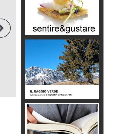
Chi è, e come difendersi dallo
scammer
di Mirta B. Bono
Mio nonno, salvato dai russi
Storie...di storia
Macchine di guerra
Editoriale
Turismo in Miniera
Puglia - Tra storia e recupero
Castione, sotto il segno del
castagno
Eventi