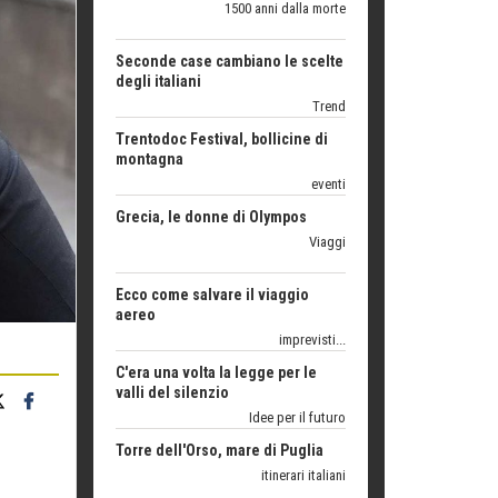
Seconde case cambiano le scelte
degli italiani
Trend
Trentodoc Festival, bollicine di
montagna
eventi
Grecia, le donne di Olympos
Viaggi
Ecco come salvare il viaggio
aereo
imprevisti...
C'era una volta la legge per le
valli del silenzio
Idee per il futuro
Torre dell'Orso, mare di Puglia
itinerari italiani
Boboli, il giardino della botanica
Gioielli italiani