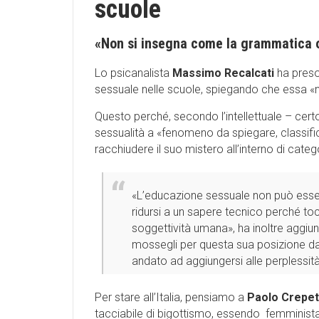
scuole
«Non si insegna come la grammatica 
Lo psicanalista
Massimo Recalcati
ha preso
sessuale nelle scuole, spiegando che essa «
Questo perché, secondo l’intellettuale – certo 
sessualità a «fenomeno da spiegare, classific
racchiudere il suo mistero all’interno di categ
«L’educazione sessuale non può essere
ridursi a un sapere tecnico perché tocc
soggettività umana», ha inoltre aggiun
mossegli per questa sua posizione dal
andato ad aggiungersi alle perplessità an
Per stare all’Italia, pensiamo a
Paolo Crepet
tacciabile di bigottismo, essendo femminista 