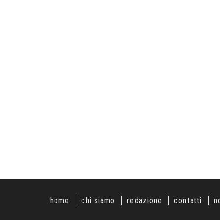
home
chi siamo
redazione
contatti
n