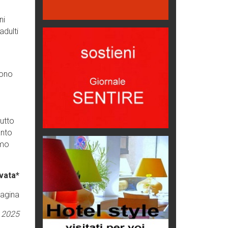
Emilio Isgrò, il cancellatore
ni
ARTE militante
adulti
Come difendere la pelle dal sole
Proteggersi, sempre
cono
Hotels, B&B e Ristoranti... 10 &
lode
Le nostre recensioni
Bolzano: L'Eisenhut Boutique
tutto
Hotel
anto
Oasi di piacere
imo
Teodorico, sovrano illuminato
1500 anni dalla morte
vata*
Seconde case cambiano le scelte
pagina
degli italiani
Trend
 2025
Trentodoc Festival, bollicine di