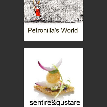
Le dichiarazioni di Maurizio Federico
Chi è, e come difendersi dallo scammer
di Mirta B. Bono
Mio nonno, salvato dai russi
Storie...di storia
Macchine di guerra
Editoriale
Turismo in Miniera
Puglia - Tra storia e recupero
Castione, sotto il segno del castagno
Eventi