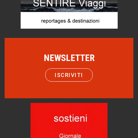
Turismo in Miniera
Puglia - Tra storia e recupero
Castione, sotto il segno del castagno
Eventi
Emilio Isgrò, il cancellatore
NEWSLETTER
ARTE militante
Come difendere la pelle dal sole
Proteggersi, sempre
ISCRIVITI
Hotels, B&B e Ristoranti... 10 & lode
Le nostre recensioni
Bolzano: L'Eisenhut Boutique Hotel
Oasi di piacere
Teodorico, sovrano illuminato
1500 anni dalla morte