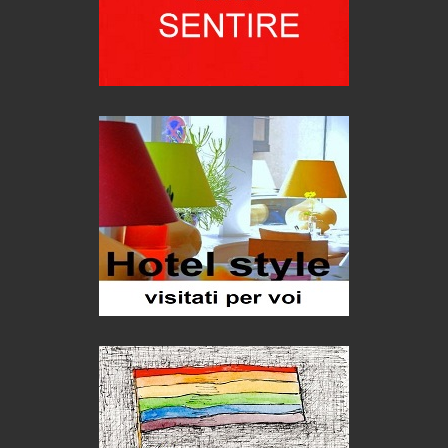
Seconde case cambiano le scelte degli italiani
Trend
Trentodoc Festival, bollicine di montagna
eventi
Grecia, le donne di Olympos
Viaggi
Ecco come salvare il viaggio aereo
imprevisti...
C'era una volta la legge per le valli del silenzio
Idee per il futuro
Torre dell'Orso, mare di Puglia
itinerari italiani
Boboli, il giardino della botanica
Gioielli italiani
Menzogne di stato