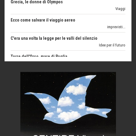
Ecco come salvare il viaggio aereo
imprevisti...
C'era una volta la legge per le valli del silenzio
Idee per il futuro
Torre dell'Orso, mare di Puglia
itinerari italiani
Boboli, il giardino della botanica
Gioielli italiani
Menzogne di stato
Le dichiarazioni di Maurizio Federico
Chi è, e come difendersi dallo scammer
di Mirta B. Bono
Mio nonno, salvato dai russi
Storie...di storia
Macchine di guerra
Editoriale