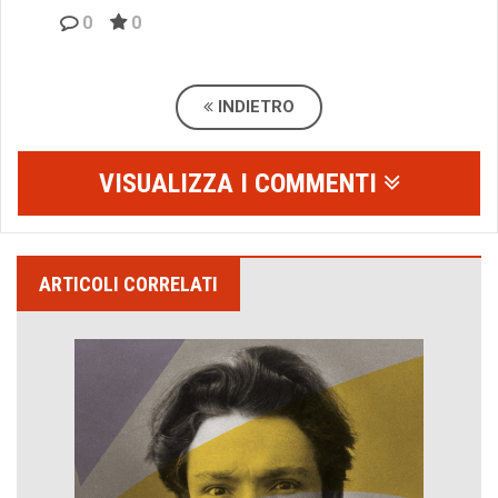
0
0
INDIETRO
VISUALIZZA I COMMENTI
ARTICOLI CORRELATI
Emilio Isgrò, il cancellatore
ARTE militante